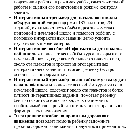
подготовки ребёнка в режимах учёбы, самостоятельной
работы и оценки его подготовки в режиме контроля
знаний.
Интерактивный тренажёр для начальной школы
«Окружающий мир»
содержит 185 плакатов, 260
заданий, охватывает весь объём курса знакомства с
природой в начальной школе и помогает ребёнку с
помощью интерактивных заданий легко усвоить
изучаемый в школе материал.
Интерактивное пособие «Информатика для началь­
ной школы»
включает весь объём курса информа­тики
началь­ной школы, содержит большое коли­чест­во игр,
около ста плакатов и трёхсот многовариантных
интерактивных заданий, помогает ребёнку быстро
освоить азы информатики.
Интерактивный тренажёр по английскому языку для
начальной школы
включает весь объём курса языка в
начальной школе, содержит около ста плакатов и более
пятисот интерактивных заданий, помогает ребёнку
быстро освоить основы языка, легко запомнить
необходимый словарный запас и научиться правильно
формировать предложения.
Электронное пособие по правилам дорожного
движения
позволяет помочь ребёнку запомнить
правила дорожного движения и научиться применять их