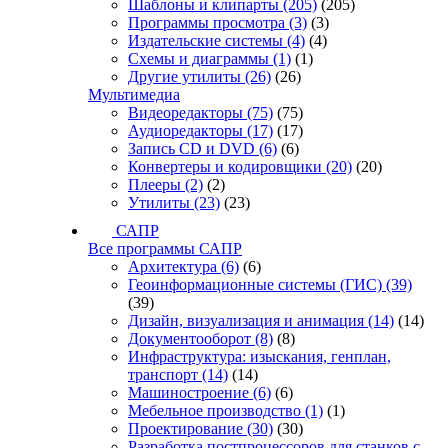
Шаблоны и клипарты
(205)
(205)
Программы просмотра
(3)
(3)
Издательские системы
(4)
(4)
Схемы и диаграммы
(1)
(1)
Другие утилиты
(26)
(26)
Мультимедиа
Видеоредакторы
(75)
(75)
Аудиоредакторы
(17)
(17)
Запись CD и DVD
(6)
(6)
Конвертеры и кодировщики
(20)
(20)
Плееры
(2)
(2)
Утилиты
(23)
(23)
САПР
Все программы САПР
Архитектура
(6)
(6)
Геоинформационные системы (ГИС)
(39)
(39)
Дизайн, визуализация и анимация
(14)
(14)
Документооборот
(8)
(8)
Инфраструктура: изыскания, генплан,
транспорт
(14)
(14)
Машиностроение
(6)
(6)
Мебельное производство
(1)
(1)
Проектирование
(30)
(30)
Разработка постпроцессоров для станков с