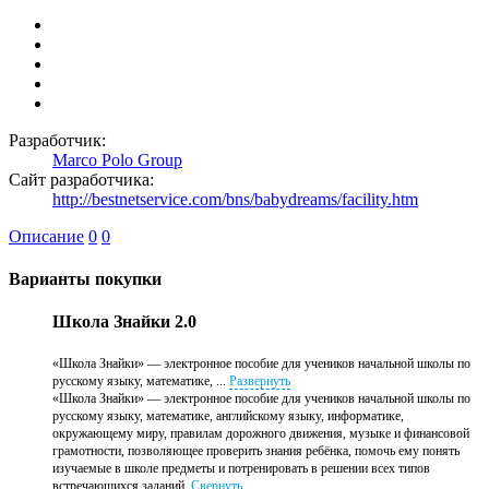
Разработчик:
Marco Polo Group
Сайт разработчика:
http://bestnetservice.com/bns/babydreams/facility.htm
Описание
0
0
Варианты покупки
Школа Знайки 2.0
«Школа Знайки» — электронное пособие для учеников начальной школы по
русскому языку, математике, ...
Развернуть
«Школа Знайки» — электронное пособие для учеников начальной школы по
русскому языку, математике, английскому языку, информатике,
окружающему миру, правилам дорожного движения, музыке и финансовой
грамотности, позволяющее проверить знания ребёнка, помочь ему понять
изучаемые в школе предметы и потренировать в решении всех типов
встречающихся заданий.
Свернуть