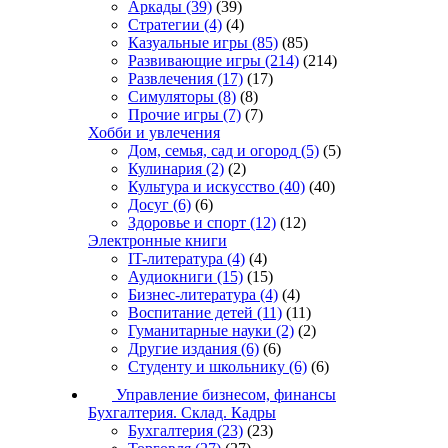
Аркады
(39)
(39)
Стратегии
(4)
(4)
Казуальные игры
(85)
(85)
Развивающие игры
(214)
(214)
Развлечения
(17)
(17)
Симуляторы
(8)
(8)
Прочие игры
(7)
(7)
Хобби и увлечения
Дом, семья, сад и огород
(5)
(5)
Кулинария
(2)
(2)
Культура и искусство
(40)
(40)
Досуг
(6)
(6)
Здоровье и спорт
(12)
(12)
Электронные книги
IT-литература
(4)
(4)
Аудиокниги
(15)
(15)
Бизнес-литература
(4)
(4)
Воспитание детей
(11)
(11)
Гуманитарные науки
(2)
(2)
Другие издания
(6)
(6)
Студенту и школьнику
(6)
(6)
Управление бизнесом, финансы
Бухгалтерия. Склад. Кадры
Бухгалтерия
(23)
(23)