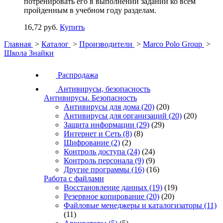
потренировать его в выполнении заданий ко всем
пройденным в учебном году разделам.
16,72 руб.
Купить
Главная
>
Каталог
>
Производители
>
Marco Polo Group
>
Школа Знайки
Распродажа
Антивирусы, безопасность
Антивирусы. Безопасность
Антивирусы для дома
(20)
(20)
Антивирусы для организаций
(20)
(20)
Защита информации
(29)
(29)
Интернет и Сеть
(8)
(8)
Шифрование
(2)
(2)
Контроль доступа
(24)
(24)
Контроль персонала
(9)
(9)
Другие программы
(16)
(16)
Работа с файлами
Восстановление данных
(19)
(19)
Резервное копирование
(20)
(20)
Файловые менеджеры и каталогизаторы
(11)
(11)