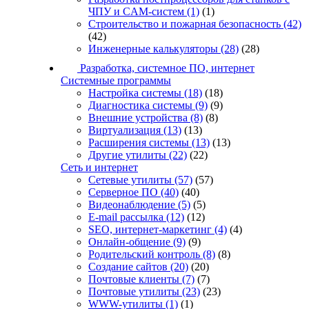
ЧПУ и CAM-систем
(1)
(1)
Строительство и пожарная безопасность
(42)
(42)
Инженерные калькуляторы
(28)
(28)
Разработка, системное ПО, интернет
Системные программы
Настройка системы
(18)
(18)
Диагностика системы
(9)
(9)
Внешние устройства
(8)
(8)
Виртуализация
(13)
(13)
Расширения системы
(13)
(13)
Другие утилиты
(22)
(22)
Сеть и интернет
Сетевые утилиты
(57)
(57)
Серверное ПО
(40)
(40)
Видеонаблюдение
(5)
(5)
E-mail рассылка
(12)
(12)
SEO, интернет-маркетинг
(4)
(4)
Онлайн-общение
(9)
(9)
Родительский контроль
(8)
(8)
Создание сайтов
(20)
(20)
Почтовые клиенты
(7)
(7)
Почтовые утилиты
(23)
(23)
WWW-утилиты
(1)
(1)