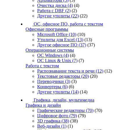
Архиваторы
(5)
(5)
Очистка диска
(4)
(4)
Работа с DBF
(2)
(2)
Другие утилиты
(22)
(22)
ОС, офисное ПО, работа с текстом
Офисные программы
Microsoft Office
(10)
(10)
Утилиты для Excel
(13)
(13)
Другое офисное ПО
(37)
(37)
Операционные системы
ОС Windows
(4)
(4)
ОС Linux & Unix
(7)
(7)
Работа с текстом
Распознавание текста и речи
(12)
(12)
Текстовые редакторы
(20)
(20)
Переводчики
(3)
(3)
Конвертеры
(6)
(6)
Другие утилиты
(14)
(14)
Графика, дизайн, мультимедиа
Графика и дизайн
Графические редакторы
(70)
(70)
Цифровое фото
(79)
(79)
3D графика
(38)
(38)
Веб-дизайн
(1)
(1)