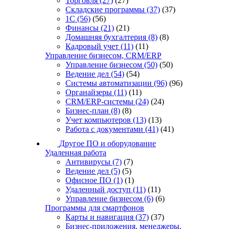
Торговля
(27)
(27)
Складские программы
(37)
(37)
1С
(56)
(56)
Финансы
(21)
(21)
Домашняя бухгалтерия
(8)
(8)
Кадровый учет
(11)
(11)
Управление бизнесом, CRM/ERP
Управление бизнесом
(50)
(50)
Ведение дел
(54)
(54)
Системы автоматизации
(96)
(96)
Органайзеры
(11)
(11)
CRM/ERP-системы
(24)
(24)
Бизнес-план
(8)
(8)
Учет компьютеров
(13)
(13)
Работа с документами
(41)
(41)
Другое ПО и оборудование
Удаленная работа
Антивирусы
(7)
(7)
Ведение дел
(5)
(5)
Офисное ПО
(1)
(1)
Удаленный доступ
(11)
(11)
Управление бизнесом
(6)
(6)
Программы для смартфонов
Карты и навигация
(37)
(37)
Бизнес-приложения, менеджеры,