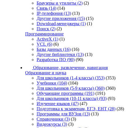
Браузеры и утилиты
(2)
(2)
Связь
(14)
(14)
IP-телефония
(13)
(13)
Другие приложения
(15)
(15)
Download-менеджеры
(1)
(1)
Поиск
(2)
(2)
Программирование
ActiveX
(1)
(1)
VCL
(6)
(6)
Базы данных
(16)
(16)
Другие библиотеки
(13)
(13)
Разработка ПО
(90)
(90)
Образование, развлечение, навигация
Образование и наука
Для школьников (1-4 классы)
(353)
(353)
Учебники
(104)
(104)
Для школьников (5-9 классы)
(360)
(360)
Обучающие программы
(191)
(191)
Для школьников (10-11 классы)
(93)
(93)
Изучение языков
(47)
(47)
Подготовка к экзаменам, ЕГЭ, ЕНТ
(28)
(28)
Программы для ВУЗов
(13)
(13)
Справочники
(3)
(3)
Видеокурсы
(3)
(3)