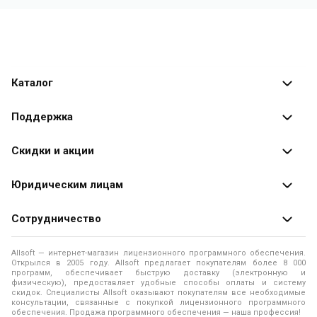
Каталог
Каталог программ
Поддержка
Разработчики
Оплата заказов
Скидки и акции
Оформление заказа
Специальные
предложения
Юридическим лицам
Доставка заказа
Распродажа
Продажа программ юридическим лицам
Сотрудничество
Помощь
О лицензировании программного обеспечения
Уведомление о конфиденциальности
О магазине
Allsoft — интернет-магазин лицензионного программного обеспечения.
Программы для компьютера
Открылся в 2005 году. Allsoft предлагает покупателям более 8 000
Правила продажи
Адреса и телефоны
программ, обеспечивает быструю доставку (электронную и
физическую), предоставляет удобные способы оплаты и систему
Контакты
Политика использования файлов Cookie
скидок. Специалисты Allsoft оказывают покупателям все необходимые
Новости
консультации, связанные с покупкой лицензионного программного
обеспечения. Продажа программного обеспечения — наша профессия!