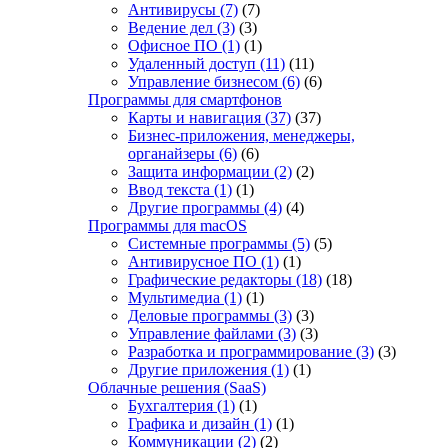
Антивирусы
(7)
(7)
Ведение дел
(3)
(3)
Офисное ПО
(1)
(1)
Удаленный доступ
(11)
(11)
Управление бизнесом
(6)
(6)
Программы для смартфонов
Карты и навигация
(37)
(37)
Бизнес-приложения, менеджеры,
органайзеры
(6)
(6)
Защита информации
(2)
(2)
Ввод текста
(1)
(1)
Другие программы
(4)
(4)
Программы для macOS
Системные программы
(5)
(5)
Антивирусное ПО
(1)
(1)
Графические редакторы
(18)
(18)
Мультимедиа
(1)
(1)
Деловые программы
(3)
(3)
Управление файлами
(3)
(3)
Разработка и программирование
(3)
(3)
Другие приложения
(1)
(1)
Облачные решения (SaaS)
Бухгалтерия
(1)
(1)
Графика и дизайн
(1)
(1)
Коммуникации
(2)
(2)