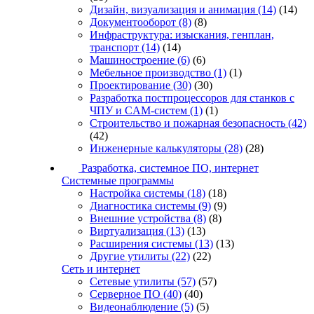
Дизайн, визуализация и анимация
(14)
(14)
Документооборот
(8)
(8)
Инфраструктура: изыскания, генплан,
транспорт
(14)
(14)
Машиностроение
(6)
(6)
Мебельное производство
(1)
(1)
Проектирование
(30)
(30)
Разработка постпроцессоров для станков с
ЧПУ и CAM-систем
(1)
(1)
Строительство и пожарная безопасность
(42)
(42)
Инженерные калькуляторы
(28)
(28)
Разработка, системное ПО, интернет
Системные программы
Настройка системы
(18)
(18)
Диагностика системы
(9)
(9)
Внешние устройства
(8)
(8)
Виртуализация
(13)
(13)
Расширения системы
(13)
(13)
Другие утилиты
(22)
(22)
Сеть и интернет
Сетевые утилиты
(57)
(57)
Серверное ПО
(40)
(40)
Видеонаблюдение
(5)
(5)