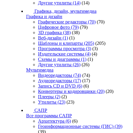
Другие утилиты
(14)
(14)
Графика, дизайн, мультимедиа
Графика и дизайн
Графические редакторы
(70)
(70)
Цифровое фото
(79)
(79)
3D графика
(38)
(38)
Веб-дизайн
(1)
(1)
Шаблоны и клипарты
(205)
(205)
Программы просмотра
(3)
(3)
Издательские системы
(4)
(4)
Схемы и диаграммы
(1)
(1)
Другие утилиты
(26)
(26)
Мультимедиа
Видеоредакторы
(74)
(74)
Аудиоредакторы
(17)
(17)
Запись CD и DVD
(6)
(6)
Конвертеры и кодировщики
(20)
(20)
Плееры
(2)
(2)
Утилиты
(23)
(23)
САПР
Все программы САПР
Архитектура
(6)
(6)
Геоинформационные системы (ГИС)
(39)
(39)