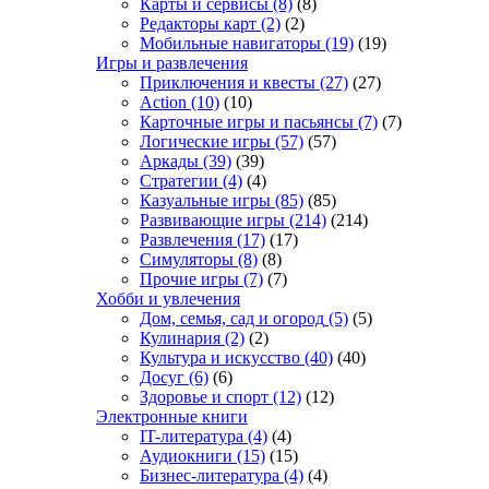
Карты и сервисы
(8)
(8)
Редакторы карт
(2)
(2)
Мобильные навигаторы
(19)
(19)
Игры и развлечения
Приключения и квесты
(27)
(27)
Action
(10)
(10)
Карточные игры и пасьянсы
(7)
(7)
Логические игры
(57)
(57)
Аркады
(39)
(39)
Стратегии
(4)
(4)
Казуальные игры
(85)
(85)
Развивающие игры
(214)
(214)
Развлечения
(17)
(17)
Симуляторы
(8)
(8)
Прочие игры
(7)
(7)
Хобби и увлечения
Дом, семья, сад и огород
(5)
(5)
Кулинария
(2)
(2)
Культура и искусство
(40)
(40)
Досуг
(6)
(6)
Здоровье и спорт
(12)
(12)
Электронные книги
IT-литература
(4)
(4)
Аудиокниги
(15)
(15)
Бизнес-литература
(4)
(4)