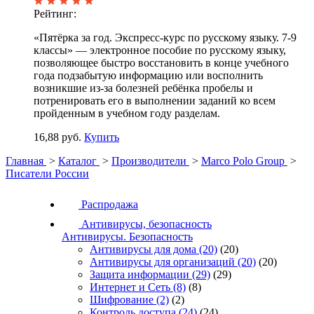
Рейтинг:
«Пятёрка за год. Экспресс-курс по русскому языку. 7-9
классы» — электронное пособие по русскому языку,
позволяющее быстро восстановить в конце учебного
года подзабытую информацию или восполнить
возникшие из-за болезней ребёнка пробелы и
потренировать его в выполнении заданий ко всем
пройденным в учебном году разделам.
16,88 руб.
Купить
Главная
>
Каталог
>
Производители
>
Marco Polo Group
>
Писатели России
Распродажа
Антивирусы, безопасность
Антивирусы. Безопасность
Антивирусы для дома
(20)
(20)
Антивирусы для организаций
(20)
(20)
Защита информации
(29)
(29)
Интернет и Сеть
(8)
(8)
Шифрование
(2)
(2)
Контроль доступа
(24)
(24)