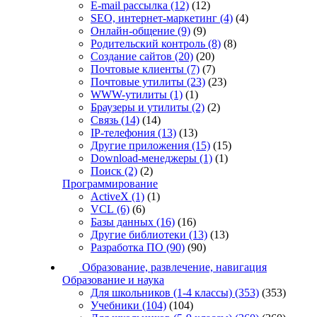
E-mail рассылка
(12)
(12)
SEO, интернет-маркетинг
(4)
(4)
Онлайн-общение
(9)
(9)
Родительский контроль
(8)
(8)
Создание сайтов
(20)
(20)
Почтовые клиенты
(7)
(7)
Почтовые утилиты
(23)
(23)
WWW-утилиты
(1)
(1)
Браузеры и утилиты
(2)
(2)
Связь
(14)
(14)
IP-телефония
(13)
(13)
Другие приложения
(15)
(15)
Download-менеджеры
(1)
(1)
Поиск
(2)
(2)
Программирование
ActiveX
(1)
(1)
VCL
(6)
(6)
Базы данных
(16)
(16)
Другие библиотеки
(13)
(13)
Разработка ПО
(90)
(90)
Образование, развлечение, навигация
Образование и наука
Для школьников (1-4 классы)
(353)
(353)
Учебники
(104)
(104)