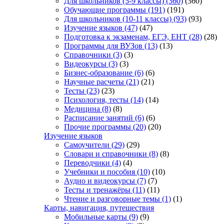
Для школьников (5-9 классы)
(360)
(360)
Обучающие программы
(191)
(191)
Для школьников (10-11 классы)
(93)
(93)
Изучение языков
(47)
(47)
Подготовка к экзаменам, ЕГЭ, ЕНТ
(28)
(28)
Программы для ВУЗов
(13)
(13)
Справочники
(3)
(3)
Видеокурсы
(3)
(3)
Бизнес-образование
(6)
(6)
Научные расчеты
(21)
(21)
Тесты
(23)
(23)
Психология, тесты
(14)
(14)
Медицина
(8)
(8)
Расписание занятий
(6)
(6)
Прочие программы
(20)
(20)
Изучение языков
Самоучители
(29)
(29)
Словари и справочники
(8)
(8)
Переводчики
(4)
(4)
Учебники и пособия
(10)
(10)
Аудио и видеокурсы
(7)
(7)
Тесты и тренажёры
(11)
(11)
Чтение и разговорные темы
(1)
(1)
Карты, навигация, путешествия
Мобильные карты
(9)
(9)