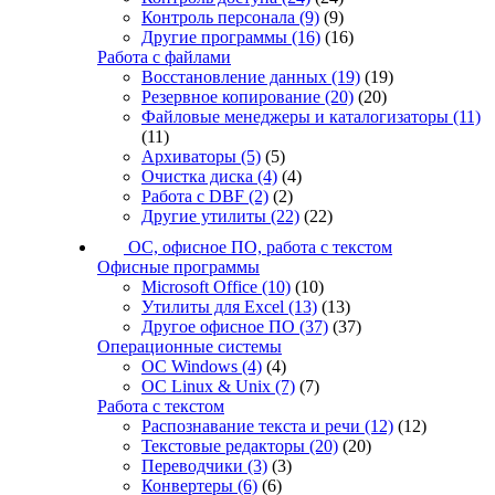
Контроль персонала
(9)
(9)
Другие программы
(16)
(16)
Работа с файлами
Восстановление данных
(19)
(19)
Резервное копирование
(20)
(20)
Файловые менеджеры и каталогизаторы
(11)
(11)
Архиваторы
(5)
(5)
Очистка диска
(4)
(4)
Работа с DBF
(2)
(2)
Другие утилиты
(22)
(22)
ОС, офисное ПО, работа с текстом
Офисные программы
Microsoft Office
(10)
(10)
Утилиты для Excel
(13)
(13)
Другое офисное ПО
(37)
(37)
Операционные системы
ОС Windows
(4)
(4)
ОС Linux & Unix
(7)
(7)
Работа с текстом
Распознавание текста и речи
(12)
(12)
Текстовые редакторы
(20)
(20)
Переводчики
(3)
(3)
Конвертеры
(6)
(6)