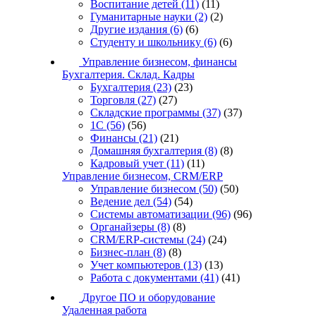
Воспитание детей
(11)
(11)
Гуманитарные науки
(2)
(2)
Другие издания
(6)
(6)
Студенту и школьнику
(6)
(6)
Управление бизнесом, финансы
Бухгалтерия. Склад. Кадры
Бухгалтерия
(23)
(23)
Торговля
(27)
(27)
Складские программы
(37)
(37)
1С
(56)
(56)
Финансы
(21)
(21)
Домашняя бухгалтерия
(8)
(8)
Кадровый учет
(11)
(11)
Управление бизнесом, CRM/ERP
Управление бизнесом
(50)
(50)
Ведение дел
(54)
(54)
Системы автоматизации
(96)
(96)
Органайзеры
(8)
(8)
CRM/ERP-системы
(24)
(24)
Бизнес-план
(8)
(8)
Учет компьютеров
(13)
(13)
Работа с документами
(41)
(41)
Другое ПО и оборудование
Удаленная работа