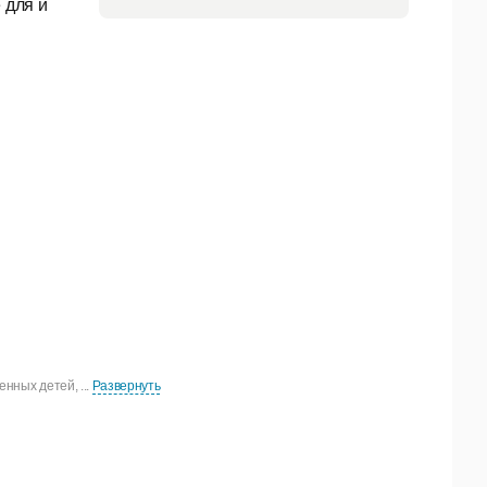
 для и
нных детей, ...
Развернуть