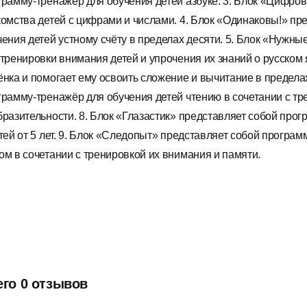
грамму-тренажёр для обучения детей азбуке. 3. Блок «Цифро
комства детей с цифрами и числами. 4. Блок «Одинаковы!» пр
чения детей устному счёту в пределах десяти. 5. Блок «Нужн
 тренировки внимания детей и упрочения их знаний о русском 
ёнка и помогает ему освоить сложение и вычитание в предела
грамму-тренажёр для обучения детей чтению в сочетании с тр
бразительности. 8. Блок «Глазастик» представляет собой про
етей от 5 лет. 9. Блок «Следопыт» представляет собой прогр
ом в сочетании с тренировкой их внимания и памяти.
его 0 отзывов