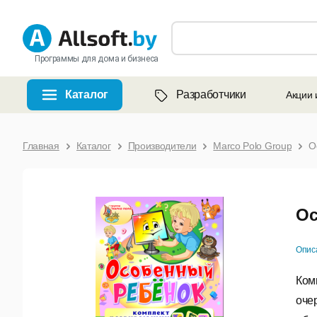
Программы для дома и бизнеса
Каталог
Разработчики
Акции 
Главная
Каталог
Производители
Marco Polo Group
О
Ос
Опис
Ком
оче