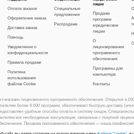
лицам
Оплата заказов
Специальные
О
Продажа
предложения
Оформление заказа
А
программ
Распродажа
т
юридическим
Доставка заказа
лицам
Н
Помощь
О
О
Уведомление о
лицензировании
конфиденциальности
программного
обеспечения
Правила продажи
Программы для
Политика
компьютера
использования
файлов Cookie
Контакты
нет-магазин лицензионного программного обеспечения. Открылся в 2005 
пателям более 8 000 программ, обеспечивает быструю доставку (эле
едоставляет удобные способы оплаты и систему скидок. Специалисты A
пателям все необходимые консультации, связанные с покупкой лиценз
беспечения. Продажа программного обеспечения — наша профессия
б-сайт, вы даете согласие на использование нами
файлов "cookie"
, в