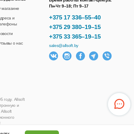
Время работы контакт-центра:
Пн-Чт 9–18; Пт 9–17
 магазине
+375 17 336–55–40
дреса и
елефоны
+375 29 380–19–15
овости
+375 33 365–19–15
тзывы о нас
sales@allsoft.by
году. Allsoft
ктронную и
llsoft
ионного
!
 целях