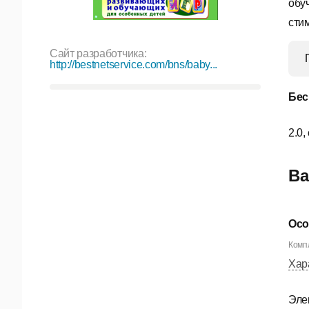
обу
сти
Сайт разработчика:
http://bestnetservice.com/bns/baby...
Бес
2.0,
Ва
Осо
Компл
Хар
Эле