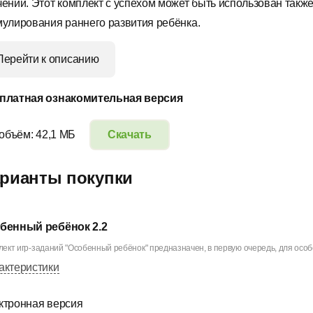
чении. Этот комплект с успехом может быть использован также
мулирования раннего развития ребёнка.
Перейти к описанию
платная ознакомительная версия
 объём: 42,1 МБ
Скачать
рианты покупки
бенный ребёнок 2.2
ект игр-заданий "Особенный ребёнок" предназначен, в первую очередь, для особе
актеристики
ктронная версия