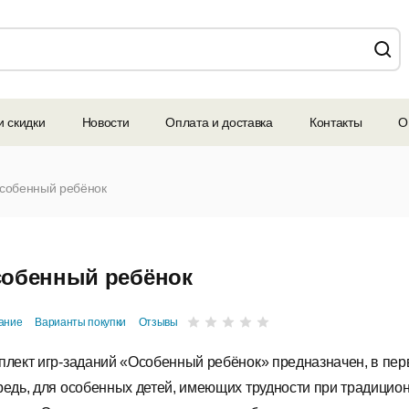
и скидки
Новости
Оплата и доставка
Контакты
О
собенный ребёнок
обенный ребёнок
ание
Варианты покупки
Отзывы
плект игр-заданий «Особенный ребёнок» предназначен, в пе
редь, для особенных детей, имеющих трудности при традицио