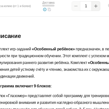
Доставка:
за копию (от 1 и более)
исание
плект игр-заданий
«Особенный ребёнок»
предназначен, в п
дности при традиционном обучении. Этот комплект с успехом 
мулирования раннего развития ребёнка. Комплект
«Особенны
чения детей устному счёту и чтению, знакомства их с окружа
рдинации движений.
грамма включает 9 блоков:
Блок «Глазомер» представляет собой программу для тренировк
ренировкой внимания и развития наглядно-образного мышления