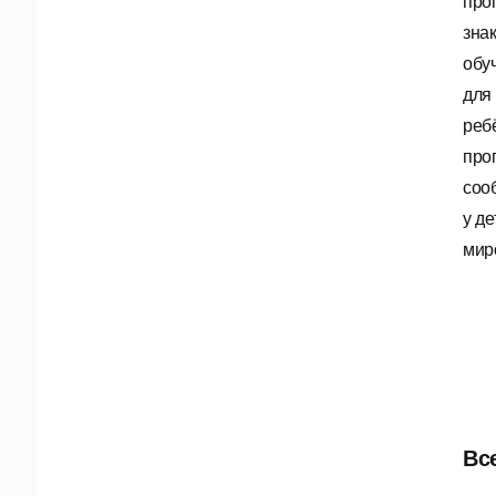
про
зна
обу
для
реб
про
соо
у д
мир
Вс