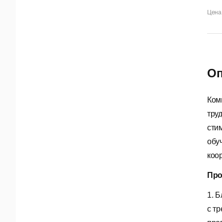
Цена 
Оп
Ком
тру
сти
обу
коо
Про
1. 
с т