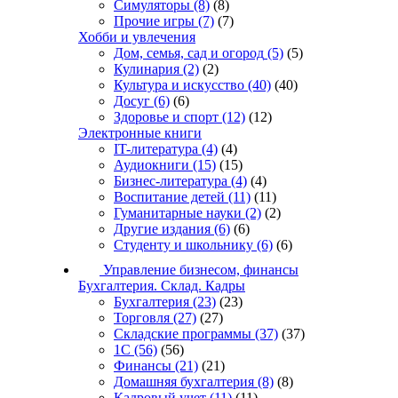
Симуляторы
(8)
(8)
Прочие игры
(7)
(7)
Хобби и увлечения
Дом, семья, сад и огород
(5)
(5)
Кулинария
(2)
(2)
Культура и искусство
(40)
(40)
Досуг
(6)
(6)
Здоровье и спорт
(12)
(12)
Электронные книги
IT-литература
(4)
(4)
Аудиокниги
(15)
(15)
Бизнес-литература
(4)
(4)
Воспитание детей
(11)
(11)
Гуманитарные науки
(2)
(2)
Другие издания
(6)
(6)
Студенту и школьнику
(6)
(6)
Управление бизнесом, финансы
Бухгалтерия. Склад. Кадры
Бухгалтерия
(23)
(23)
Торговля
(27)
(27)
Складские программы
(37)
(37)
1С
(56)
(56)
Финансы
(21)
(21)
Домашняя бухгалтерия
(8)
(8)
Кадровый учет
(11)
(11)