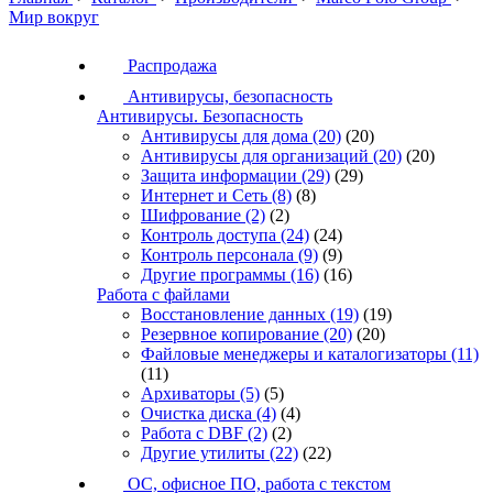
Мир вокруг
Распродажа
Антивирусы, безопасность
Антивирусы. Безопасность
Антивирусы для дома
(20)
(20)
Антивирусы для организаций
(20)
(20)
Защита информации
(29)
(29)
Интернет и Сеть
(8)
(8)
Шифрование
(2)
(2)
Контроль доступа
(24)
(24)
Контроль персонала
(9)
(9)
Другие программы
(16)
(16)
Работа с файлами
Восстановление данных
(19)
(19)
Резервное копирование
(20)
(20)
Файловые менеджеры и каталогизаторы
(11)
(11)
Архиваторы
(5)
(5)
Очистка диска
(4)
(4)
Работа с DBF
(2)
(2)
Другие утилиты
(22)
(22)
ОС, офисное ПО, работа с текстом