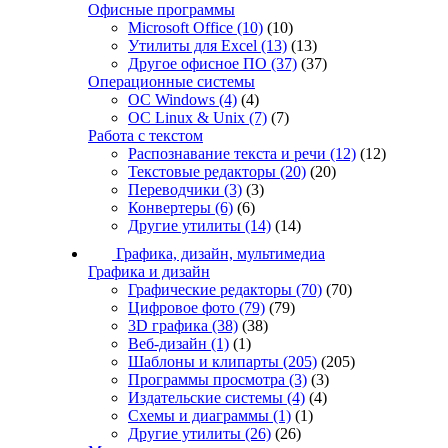
Офисные программы
Microsoft Office
(10)
(10)
Утилиты для Excel
(13)
(13)
Другое офисное ПО
(37)
(37)
Операционные системы
ОС Windows
(4)
(4)
ОС Linux & Unix
(7)
(7)
Работа с текстом
Распознавание текста и речи
(12)
(12)
Текстовые редакторы
(20)
(20)
Переводчики
(3)
(3)
Конвертеры
(6)
(6)
Другие утилиты
(14)
(14)
Графика, дизайн, мультимедиа
Графика и дизайн
Графические редакторы
(70)
(70)
Цифровое фото
(79)
(79)
3D графика
(38)
(38)
Веб-дизайн
(1)
(1)
Шаблоны и клипарты
(205)
(205)
Программы просмотра
(3)
(3)
Издательские системы
(4)
(4)
Схемы и диаграммы
(1)
(1)
Другие утилиты
(26)
(26)