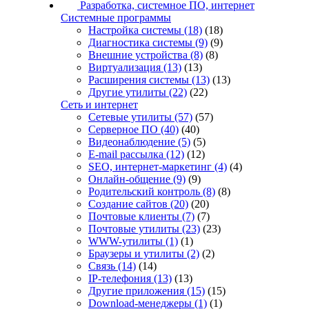
Разработка, системное ПО, интернет
Системные программы
Настройка системы
(18)
(18)
Диагностика системы
(9)
(9)
Внешние устройства
(8)
(8)
Виртуализация
(13)
(13)
Расширения системы
(13)
(13)
Другие утилиты
(22)
(22)
Сеть и интернет
Сетевые утилиты
(57)
(57)
Серверное ПО
(40)
(40)
Видеонаблюдение
(5)
(5)
E-mail рассылка
(12)
(12)
SEO, интернет-маркетинг
(4)
(4)
Онлайн-общение
(9)
(9)
Родительский контроль
(8)
(8)
Создание сайтов
(20)
(20)
Почтовые клиенты
(7)
(7)
Почтовые утилиты
(23)
(23)
WWW-утилиты
(1)
(1)
Браузеры и утилиты
(2)
(2)
Связь
(14)
(14)
IP-телефония
(13)
(13)
Другие приложения
(15)
(15)
Download-менеджеры
(1)
(1)