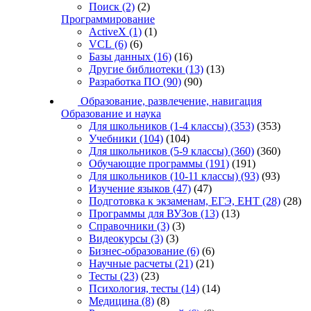
Поиск
(2)
(2)
Программирование
ActiveX
(1)
(1)
VCL
(6)
(6)
Базы данных
(16)
(16)
Другие библиотеки
(13)
(13)
Разработка ПО
(90)
(90)
Образование, развлечение, навигация
Образование и наука
Для школьников (1-4 классы)
(353)
(353)
Учебники
(104)
(104)
Для школьников (5-9 классы)
(360)
(360)
Обучающие программы
(191)
(191)
Для школьников (10-11 классы)
(93)
(93)
Изучение языков
(47)
(47)
Подготовка к экзаменам, ЕГЭ, ЕНТ
(28)
(28)
Программы для ВУЗов
(13)
(13)
Справочники
(3)
(3)
Видеокурсы
(3)
(3)
Бизнес-образование
(6)
(6)
Научные расчеты
(21)
(21)
Тесты
(23)
(23)
Психология, тесты
(14)
(14)
Медицина
(8)
(8)