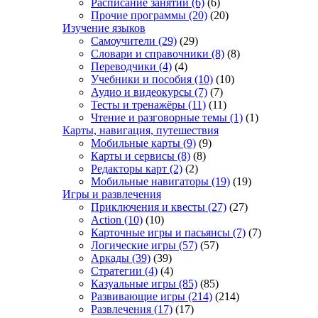
Расписание занятий
(6)
(6)
Прочие программы
(20)
(20)
Изучение языков
Самоучители
(29)
(29)
Словари и справочники
(8)
(8)
Переводчики
(4)
(4)
Учебники и пособия
(10)
(10)
Аудио и видеокурсы
(7)
(7)
Тесты и тренажёры
(11)
(11)
Чтение и разговорные темы
(1)
(1)
Карты, навигация, путешествия
Мобильные карты
(9)
(9)
Карты и сервисы
(8)
(8)
Редакторы карт
(2)
(2)
Мобильные навигаторы
(19)
(19)
Игры и развлечения
Приключения и квесты
(27)
(27)
Action
(10)
(10)
Карточные игры и пасьянсы
(7)
(7)
Логические игры
(57)
(57)
Аркады
(39)
(39)
Стратегии
(4)
(4)
Казуальные игры
(85)
(85)
Развивающие игры
(214)
(214)
Развлечения
(17)
(17)