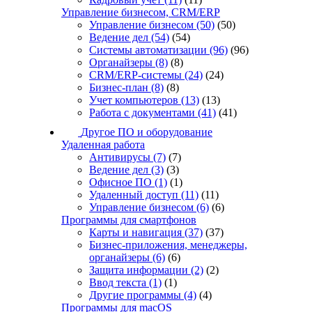
Управление бизнесом, CRM/ERP
Управление бизнесом
(50)
(50)
Ведение дел
(54)
(54)
Системы автоматизации
(96)
(96)
Органайзеры
(8)
(8)
CRM/ERP-системы
(24)
(24)
Бизнес-план
(8)
(8)
Учет компьютеров
(13)
(13)
Работа с документами
(41)
(41)
Другое ПО и оборудование
Удаленная работа
Антивирусы
(7)
(7)
Ведение дел
(3)
(3)
Офисное ПО
(1)
(1)
Удаленный доступ
(11)
(11)
Управление бизнесом
(6)
(6)
Программы для смартфонов
Карты и навигация
(37)
(37)
Бизнес-приложения, менеджеры,
органайзеры
(6)
(6)
Защита информации
(2)
(2)
Ввод текста
(1)
(1)
Другие программы
(4)
(4)
Программы для macOS