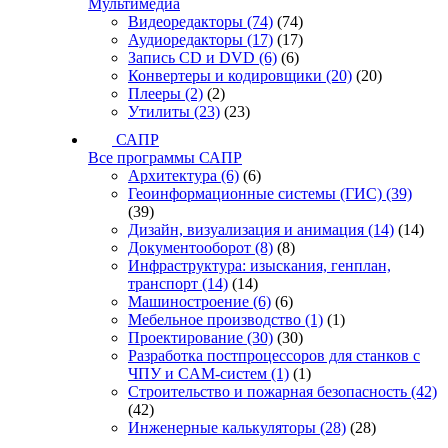
Мультимедиа
Видеоредакторы
(74)
(74)
Аудиоредакторы
(17)
(17)
Запись CD и DVD
(6)
(6)
Конвертеры и кодировщики
(20)
(20)
Плееры
(2)
(2)
Утилиты
(23)
(23)
САПР
Все программы САПР
Архитектура
(6)
(6)
Геоинформационные системы (ГИС)
(39)
(39)
Дизайн, визуализация и анимация
(14)
(14)
Документооборот
(8)
(8)
Инфраструктура: изыскания, генплан,
транспорт
(14)
(14)
Машиностроение
(6)
(6)
Мебельное производство
(1)
(1)
Проектирование
(30)
(30)
Разработка постпроцессоров для станков с
ЧПУ и CAM-систем
(1)
(1)
Строительство и пожарная безопасность
(42)
(42)
Инженерные калькуляторы
(28)
(28)