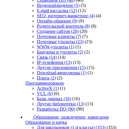
Серверное ПО
(40)
(40)
Видеонаблюдение
(5)
(5)
E-mail рассылка
(12)
(12)
SEO, интернет-маркетинг
(4)
(4)
Онлайн-общение
(9)
(9)
Родительский контроль
(8)
(8)
Создание сайтов
(20)
(20)
Почтовые клиенты
(7)
(7)
Почтовые утилиты
(23)
(23)
WWW-утилиты
(1)
(1)
Браузеры и утилиты
(2)
(2)
Связь
(14)
(14)
IP-телефония
(13)
(13)
Другие приложения
(15)
(15)
Download-менеджеры
(1)
(1)
Поиск
(2)
(2)
Программирование
ActiveX
(1)
(1)
VCL
(6)
(6)
Базы данных
(16)
(16)
Другие библиотеки
(13)
(13)
Разработка ПО
(90)
(90)
Образование, развлечение, навигация
Образование и наука
Для школьников (1-4 классы)
(353)
(353)