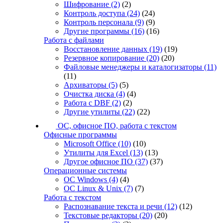
Шифрование
(2)
(2)
Контроль доступа
(24)
(24)
Контроль персонала
(9)
(9)
Другие программы
(16)
(16)
Работа с файлами
Восстановление данных
(19)
(19)
Резервное копирование
(20)
(20)
Файловые менеджеры и каталогизаторы
(11)
(11)
Архиваторы
(5)
(5)
Очистка диска
(4)
(4)
Работа с DBF
(2)
(2)
Другие утилиты
(22)
(22)
ОС, офисное ПО, работа с текстом
Офисные программы
Microsoft Office
(10)
(10)
Утилиты для Excel
(13)
(13)
Другое офисное ПО
(37)
(37)
Операционные системы
ОС Windows
(4)
(4)
ОС Linux & Unix
(7)
(7)
Работа с текстом
Распознавание текста и речи
(12)
(12)
Текстовые редакторы
(20)
(20)