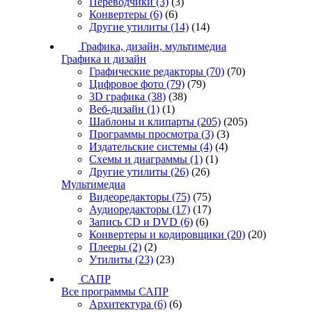
Переводчики
(3)
(3)
Конвертеры
(6)
(6)
Другие утилиты
(14)
(14)
Графика, дизайн, мультимедиа
Графика и дизайн
Графические редакторы
(70)
(70)
Цифровое фото
(79)
(79)
3D графика
(38)
(38)
Веб-дизайн
(1)
(1)
Шаблоны и клипарты
(205)
(205)
Программы просмотра
(3)
(3)
Издательские системы
(4)
(4)
Схемы и диаграммы
(1)
(1)
Другие утилиты
(26)
(26)
Мультимедиа
Видеоредакторы
(75)
(75)
Аудиоредакторы
(17)
(17)
Запись CD и DVD
(6)
(6)
Конвертеры и кодировщики
(20)
(20)
Плееры
(2)
(2)
Утилиты
(23)
(23)
САПР
Все программы САПР
Архитектура
(6)
(6)