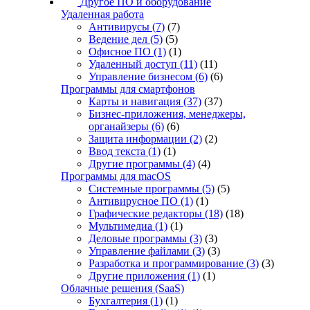
Другое ПО и оборудование
Удаленная работа
Антивирусы
(7)
(7)
Ведение дел
(5)
(5)
Офисное ПО
(1)
(1)
Удаленный доступ
(11)
(11)
Управление бизнесом
(6)
(6)
Программы для смартфонов
Карты и навигация
(37)
(37)
Бизнес-приложения, менеджеры,
органайзеры
(6)
(6)
Защита информации
(2)
(2)
Ввод текста
(1)
(1)
Другие программы
(4)
(4)
Программы для macOS
Системные программы
(5)
(5)
Антивирусное ПО
(1)
(1)
Графические редакторы
(18)
(18)
Мультимедиа
(1)
(1)
Деловые программы
(3)
(3)
Управление файлами
(3)
(3)
Разработка и программирование
(3)
(3)
Другие приложения
(1)
(1)
Облачные решения (SaaS)
Бухгалтерия
(1)
(1)