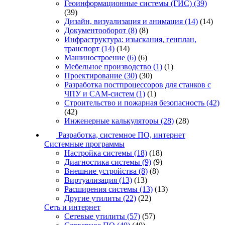
Геоинформационные системы (ГИС)
(39)
(39)
Дизайн, визуализация и анимация
(14)
(14)
Документооборот
(8)
(8)
Инфраструктура: изыскания, генплан,
транспорт
(14)
(14)
Машиностроение
(6)
(6)
Мебельное производство
(1)
(1)
Проектирование
(30)
(30)
Разработка постпроцессоров для станков с
ЧПУ и CAM-систем
(1)
(1)
Строительство и пожарная безопасность
(42)
(42)
Инженерные калькуляторы
(28)
(28)
Разработка, системное ПО, интернет
Системные программы
Настройка системы
(18)
(18)
Диагностика системы
(9)
(9)
Внешние устройства
(8)
(8)
Виртуализация
(13)
(13)
Расширения системы
(13)
(13)
Другие утилиты
(22)
(22)
Сеть и интернет
Сетевые утилиты
(57)
(57)