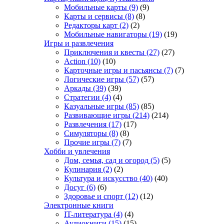
Мобильные карты
(9)
(9)
Карты и сервисы
(8)
(8)
Редакторы карт
(2)
(2)
Мобильные навигаторы
(19)
(19)
Игры и развлечения
Приключения и квесты
(27)
(27)
Action
(10)
(10)
Карточные игры и пасьянсы
(7)
(7)
Логические игры
(57)
(57)
Аркады
(39)
(39)
Стратегии
(4)
(4)
Казуальные игры
(85)
(85)
Развивающие игры
(214)
(214)
Развлечения
(17)
(17)
Симуляторы
(8)
(8)
Прочие игры
(7)
(7)
Хобби и увлечения
Дом, семья, сад и огород
(5)
(5)
Кулинария
(2)
(2)
Культура и искусство
(40)
(40)
Досуг
(6)
(6)
Здоровье и спорт
(12)
(12)
Электронные книги
IT-литература
(4)
(4)
Аудиокниги
(15)
(15)