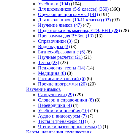
Учебники
(104)
(104)
Для школьников (5-9 классы)
(360)
(360)
Обучающие программы
(191)
(191)
Для школьников (10-11 классы)
(93)
(93)
Изучение языков
(47)
(47)
Подготовка к экзаменам, ЕГЭ, ЕНТ
(28)
(28)
Программы для ВУЗов
(13)
(13)
Справочники
(3)
(3)
Видеокурсы
(3)
(3)
Бизнес-образование
(6)
(6)
Научные расчеты
(21)
(21)
Тесты
(23)
(23)
Психология, тесты
(14)
(14)
Медицина
(8)
(8)
Расписание занятий
(6)
(6)
Прочие программы
(20)
(20)
Изучение языков
Самоучители
(29)
(29)
Словари и справочники
(8)
(8)
Переводчики
(4)
(4)
Учебники и пособия
(10)
(10)
Аудио и видеокурсы
(7)
(7)
Тесты и тренажёры
(11)
(11)
Чтение и разговорные темы
(1)
(1)
Карты, навигация, путешествия