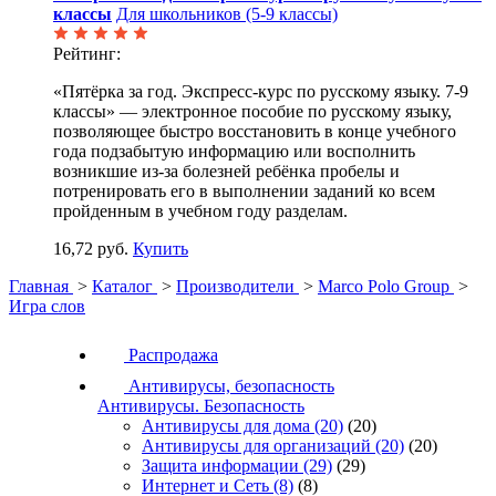
классы
Для школьников (5-9 классы)
Рейтинг:
«Пятёрка за год. Экспресс-курс по русскому языку. 7-9
классы» — электронное пособие по русскому языку,
позволяющее быстро восстановить в конце учебного
года подзабытую информацию или восполнить
возникшие из-за болезней ребёнка пробелы и
потренировать его в выполнении заданий ко всем
пройденным в учебном году разделам.
16,72 руб.
Купить
Главная
>
Каталог
>
Производители
>
Marco Polo Group
>
Игра слов
Распродажа
Антивирусы, безопасность
Антивирусы. Безопасность
Антивирусы для дома
(20)
(20)
Антивирусы для организаций
(20)
(20)
Защита информации
(29)
(29)
Интернет и Сеть
(8)
(8)