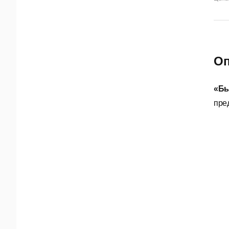
Оп
«Бы
пре