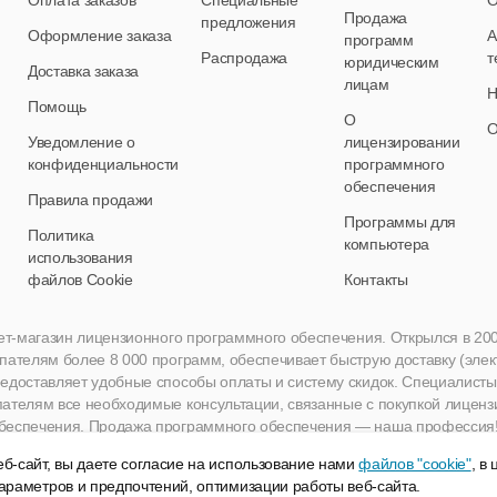
Оплата заказов
Специальные
О
Продажа
предложения
Оформление заказа
А
программ
Распродажа
т
юридическим
Доставка заказа
лицам
Н
Помощь
О
О
Уведомление о
лицензировании
конфиденциальности
программного
обеспечения
Правила продажи
Программы для
Политика
компьютера
использования
файлов Cookie
Контакты
нет-магазин лицензионного программного обеспечения. Открылся в 2005 
пателям более 8 000 программ, обеспечивает быструю доставку (эле
едоставляет удобные способы оплаты и систему скидок. Специалисты A
пателям все необходимые консультации, связанные с покупкой лиценз
беспечения. Продажа программного обеспечения — наша профессия
б-сайт, вы даете согласие на использование нами
файлов "cookie"
, в
араметров и предпочтений, оптимизации работы веб-сайта.