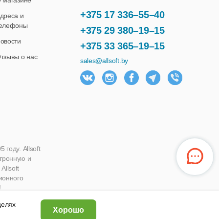
 магазине
+375 17 336–55–40
дреса и
елефоны
+375 29 380–19–15
овости
+375 33 365–19–15
тзывы о нас
sales@allsoft.by
году. Allsoft
ктронную и
llsoft
ионного
!
 целях
Хорошо