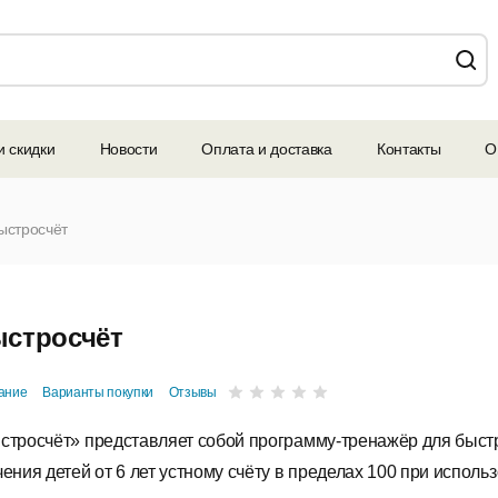
и скидки
Новости
Оплата и доставка
Контакты
О
ыстросчёт
стросчёт
ание
Варианты покупки
Отзывы
стросчёт» представляет собой программу-тренажёр для быст
чения детей от 6 лет устному счёту в пределах 100 при исполь