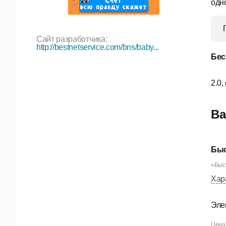
одн
Сайт разработчика:
http://bestnetservice.com/bns/baby...
Бес
2.0,
Ва
Быс
«Быст
Хар
Эле
Цена 