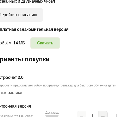
означных и двузначных чисел.
Перейти к описанию
платная ознакомительная версия
 объём: 14 МБ
Скачать
рианты покупки
тросчёт 2.0
росчёт» представляет собой программу-тренажёр для быстрого обучения детей от
актеристики
ктронная версия
Доставка:
за копию (от 1 и более)