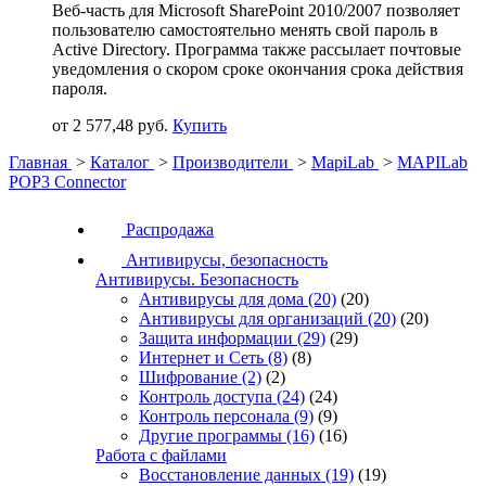
Веб-часть для Microsoft SharePoint 2010/2007 позволяет
пользователю самостоятельно менять свой пароль в
Active Directory. Программа также рассылает почтовые
уведомления о скором сроке окончания срока действия
пароля.
от 2 577,48 руб.
Купить
Главная
>
Каталог
>
Производители
>
MapiLab
>
MAPILab
POP3 Connector
Распродажа
Антивирусы, безопасность
Антивирусы. Безопасность
Антивирусы для дома
(20)
(20)
Антивирусы для организаций
(20)
(20)
Защита информации
(29)
(29)
Интернет и Сеть
(8)
(8)
Шифрование
(2)
(2)
Контроль доступа
(24)
(24)
Контроль персонала
(9)
(9)
Другие программы
(16)
(16)
Работа с файлами
Восстановление данных
(19)
(19)