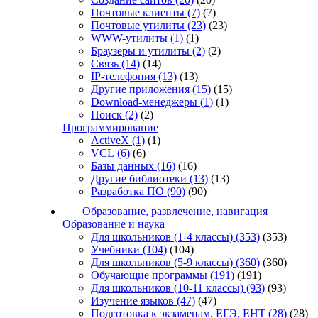
Почтовые клиенты
(7)
(7)
Почтовые утилиты
(23)
(23)
WWW-утилиты
(1)
(1)
Браузеры и утилиты
(2)
(2)
Связь
(14)
(14)
IP-телефония
(13)
(13)
Другие приложения
(15)
(15)
Download-менеджеры
(1)
(1)
Поиск
(2)
(2)
Программирование
ActiveX
(1)
(1)
VCL
(6)
(6)
Базы данных
(16)
(16)
Другие библиотеки
(13)
(13)
Разработка ПО
(90)
(90)
Образование, развлечение, навигация
Образование и наука
Для школьников (1-4 классы)
(353)
(353)
Учебники
(104)
(104)
Для школьников (5-9 классы)
(360)
(360)
Обучающие программы
(191)
(191)
Для школьников (10-11 классы)
(93)
(93)
Изучение языков
(47)
(47)
Подготовка к экзаменам, ЕГЭ, ЕНТ
(28)
(28)