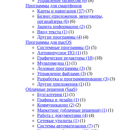
Управление бизнесом
(6)
(6)
Программы для смартфонов
Карты и навигация
(37)
(37)
Бизнес-приложения, менеджеры,
органайзеры
(6)
(6)
Защита информации
(2)
(2)
Ввод текста
(1)
(1)
Другие программы
(4)
(4)
Программы для macOS
Системные программы
(5)
(5)
Антивирусное ПО
(1)
(1)
Графические редакторы
(18)
(18)
Мультимедиа
(1)
(1)
Деловые программы
(3)
(3)
Управление файлами
(3)
(3)
Разработка и программирование
(3)
(3)
Другие приложения
(1)
(1)
Облачные решения (SaaS)
Бухгалтерия
(1)
(1)
Графика и дизайн
(1)
(1)
Коммуникации
(2)
(2)
Маркетинг (облачные решения)
(1)
(1)
Работа с документами
(4)
(4)
Сетевые утилиты
(1)
(1)
Системы автоматизации
(7)
(7)