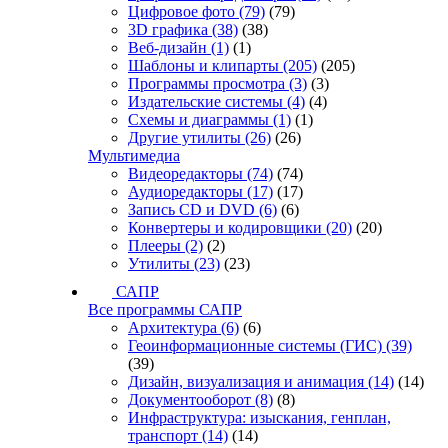
Цифровое фото
(79)
(79)
3D графика
(38)
(38)
Веб-дизайн
(1)
(1)
Шаблоны и клипарты
(205)
(205)
Программы просмотра
(3)
(3)
Издательские системы
(4)
(4)
Схемы и диаграммы
(1)
(1)
Другие утилиты
(26)
(26)
Мультимедиа
Видеоредакторы
(74)
(74)
Аудиоредакторы
(17)
(17)
Запись CD и DVD
(6)
(6)
Конвертеры и кодировщики
(20)
(20)
Плееры
(2)
(2)
Утилиты
(23)
(23)
САПР
Все программы САПР
Архитектура
(6)
(6)
Геоинформационные системы (ГИС)
(39)
(39)
Дизайн, визуализация и анимация
(14)
(14)
Документооборот
(8)
(8)
Инфраструктура: изыскания, генплан,
транспорт
(14)
(14)