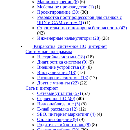
Машиностроение
(6)
(6)
Мебельное производство
(1)
(1)
Проектирование
(30)
(30)
Разработка постпроцессоров для станков с
ЧПУ и CAM-систем
(1)
(1)
Строительство и пожарная безопасность
(42)
(42)
Инженерные калькуляторы
(28)
(28)
Разработка, системное ПО, интернет
Системные программы
Настройка системы
(18)
(18)
Диагностика системы
(9)
(9)
Внешние устройства
(8)
(8)
Виртуализация
(13)
(13)
Расширения системы
(13)
(13)
Другие утилиты
(22)
(22)
Сеть и интернет
Сетевые утилиты
(57)
(57)
Серверное ПО
(40)
(40)
Видеонаблюдение
(5)
(5)
E-mail рассылка
(12)
(12)
SEO, интернет-маркетинг
(4)
(4)
Онлайн-общение
(9)
(9)
Родительский контроль
(8)
(8)
Создание сайтов
(20)
(20)