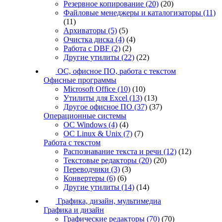
Резервное копирование
(20)
(20)
Файловые менеджеры и каталогизаторы
(11)
(11)
Архиваторы
(5)
(5)
Очистка диска
(4)
(4)
Работа с DBF
(2)
(2)
Другие утилиты
(22)
(22)
ОС, офисное ПО, работа с текстом
Офисные программы
Microsoft Office
(10)
(10)
Утилиты для Excel
(13)
(13)
Другое офисное ПО
(37)
(37)
Операционные системы
ОС Windows
(4)
(4)
ОС Linux & Unix
(7)
(7)
Работа с текстом
Распознавание текста и речи
(12)
(12)
Текстовые редакторы
(20)
(20)
Переводчики
(3)
(3)
Конвертеры
(6)
(6)
Другие утилиты
(14)
(14)
Графика, дизайн, мультимедиа
Графика и дизайн
Графические редакторы
(70)
(70)