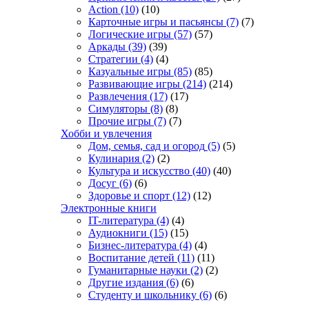
Action
(10)
(10)
Карточные игры и пасьянсы
(7)
(7)
Логические игры
(57)
(57)
Аркады
(39)
(39)
Стратегии
(4)
(4)
Казуальные игры
(85)
(85)
Развивающие игры
(214)
(214)
Развлечения
(17)
(17)
Симуляторы
(8)
(8)
Прочие игры
(7)
(7)
Хобби и увлечения
Дом, семья, сад и огород
(5)
(5)
Кулинария
(2)
(2)
Культура и искусство
(40)
(40)
Досуг
(6)
(6)
Здоровье и спорт
(12)
(12)
Электронные книги
IT-литература
(4)
(4)
Аудиокниги
(15)
(15)
Бизнес-литература
(4)
(4)
Воспитание детей
(11)
(11)
Гуманитарные науки
(2)
(2)
Другие издания
(6)
(6)
Студенту и школьнику
(6)
(6)