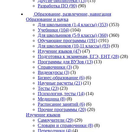
Другие библиотеки
(13)
(13)
Разработка ПО
(90)
(90)
Образование, развлечение, навигация
Образование и наука
Для школьников (1-4 классы)
(353)
(353)
Учебники
(104)
(104)
Для школьников (5-9 классы)
(360)
(360)
Обучающие программы
(191)
(191)
Для школьников (10-11 классы)
(93)
(93)
Изучение языков
(47)
(47)
Подготовка к экзаменам, ЕГЭ, ЕНТ
(28)
(28)
Программы для ВУЗов
(13)
(13)
Справочники
(3)
(3)
Видеокурсы
(3)
(3)
Бизнес-образование
(6)
(6)
Научные расчеты
(21)
(21)
Тесты
(23)
(23)
Психология, тесты
(14)
(14)
Медицина
(8)
(8)
Расписание занятий
(6)
(6)
Прочие программы
(20)
(20)
Изучение языков
Самоучители
(29)
(29)
Словари и справочники
(8)
(8)
Переводчики
(4)
(4)