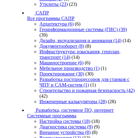
Утилиты
(23)
(23)
САПР
Все программы САПР
Архитектура
(6)
(6)
Геоинформационные системы (ГИС)
(39)
(39)
Дизайн, визуализация и анимация
(14)
(14)
Документооборот
(8)
(8)
Инфраструктура: изыскания, генплан,
транспорт
(14)
(14)
Машиностроение
(6)
(6)
Мебельное производство
(1)
(1)
Проектирование
(30)
(30)
Разработка постпроцессоров для станков с
ЧПУ и CAM-систем
(1)
(1)
Строительство и пожарная безопасность
(42)
(42)
Инженерные калькуляторы
(28)
(28)
Разработка, системное ПО, интернет
Системные программы
Настройка системы
(18)
(18)
Диагностика системы
(9)
(9)
Внешние устройства
(8)
(8)
Виртуализация
(13)
(13)