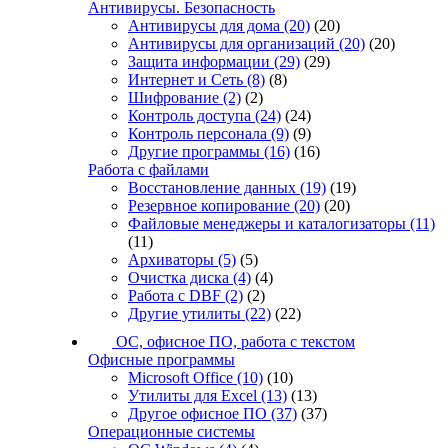
Антивирусы. Безопасность
Антивирусы для дома
(20)
(20)
Антивирусы для организаций
(20)
(20)
Защита информации
(29)
(29)
Интернет и Сеть
(8)
(8)
Шифрование
(2)
(2)
Контроль доступа
(24)
(24)
Контроль персонала
(9)
(9)
Другие программы
(16)
(16)
Работа с файлами
Восстановление данных
(19)
(19)
Резервное копирование
(20)
(20)
Файловые менеджеры и каталогизаторы
(11)
(11)
Архиваторы
(5)
(5)
Очистка диска
(4)
(4)
Работа с DBF
(2)
(2)
Другие утилиты
(22)
(22)
ОС, офисное ПО, работа с текстом
Офисные программы
Microsoft Office
(10)
(10)
Утилиты для Excel
(13)
(13)
Другое офисное ПО
(37)
(37)
Операционные системы