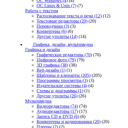
ОС Windows
(4)
(4)
ОС Linux & Unix
(7)
(7)
Работа с текстом
Распознавание текста и речи
(12)
(12)
Текстовые редакторы
(20)
(20)
Переводчики
(3)
(3)
Конвертеры
(6)
(6)
Другие утилиты
(14)
(14)
Графика, дизайн, мультимедиа
Графика и дизайн
Графические редакторы
(70)
(70)
Цифровое фото
(79)
(79)
3D графика
(38)
(38)
Веб-дизайн
(1)
(1)
Шаблоны и клипарты
(205)
(205)
Программы просмотра
(3)
(3)
Издательские системы
(4)
(4)
Схемы и диаграммы
(1)
(1)
Другие утилиты
(26)
(26)
Мультимедиа
Видеоредакторы
(74)
(74)
Аудиоредакторы
(17)
(17)
Запись CD и DVD
(6)
(6)
Конвертеры и кодировщики
(20)
(20)
Плееры
(2)
(2)