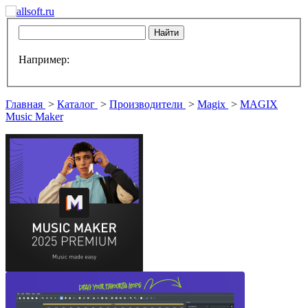
Например:
Главная
>
Каталог
>
Производители
>
Magix
>
MAGIX
Music Maker