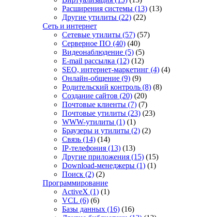
Расширения системы
(13)
(13)
Другие утилиты
(22)
(22)
Сеть и интернет
Сетевые утилиты
(57)
(57)
Серверное ПО
(40)
(40)
Видеонаблюдение
(5)
(5)
E-mail рассылка
(12)
(12)
SEO, интернет-маркетинг
(4)
(4)
Онлайн-общение
(9)
(9)
Родительский контроль
(8)
(8)
Создание сайтов
(20)
(20)
Почтовые клиенты
(7)
(7)
Почтовые утилиты
(23)
(23)
WWW-утилиты
(1)
(1)
Браузеры и утилиты
(2)
(2)
Связь
(14)
(14)
IP-телефония
(13)
(13)
Другие приложения
(15)
(15)
Download-менеджеры
(1)
(1)
Поиск
(2)
(2)
Программирование
ActiveX
(1)
(1)
VCL
(6)
(6)
Базы данных
(16)
(16)