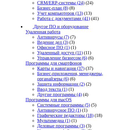
CRM/ERP-системы
(24)
(24)
Бизнес-план
(8)
(8)
Учет компьютеров
(13)
(13)
Работа с документами
(41)
(41)
Другое ПО и оборудование
Удаленная работа
Антивирусы
(7)
(7)
Ведение дел
(3)
(3)
Офисное ПО
(1)
(1)
Удаленный доступ
(11)
(11)
Управление бизнесом
(6)
(6)
Программы для смартфонов
Карты и навигация
(37)
(37)
Бизнес-приложения, менеджеры,
органайзеры
(6)
(6)
Защита информации
(2)
(2)
Ввод текста
(1)
(1)
Другие программы
(4)
(4)
Программы для macOS
Системные программы
(5)
(5)
Антивирусное ПО
(1)
(1)
Графические редакторы
(18)
(18)
Мультимедиа
(1)
(1)
Деловые программы
(3)
(3)