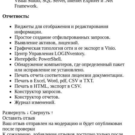
Visual Studio, SQL Server, Internet Explorer и .Net
Framework.
Отчетность:
Виджеты для отображения и редактирования
информации.
Простое создание отфильтрованных запросов.
Выявление активов, лицензий.
Графическая топология сети и ее экспорт в Visio.
Центр Управления LOGINventory.
Интерфейс PowerShell.
Обнаружение компьютеров, где определенный пакет
или исправление не установлено.
Печать отчета соответсвии лицензии документации.
Печать в Excel, Word, pdf, CSV и ТХТ.
Печать в HTML, экспорт в CSV.
Конструктор запросов.
Конструктор отчетов.
Журнал изменений.
Развернуть
↓
Свернуть
↑
Оставить отзыв
Ваш отзыв отправлен на модерацию и будет опубликован
после проверки
К сожалению, добавление отзывов доступно только после