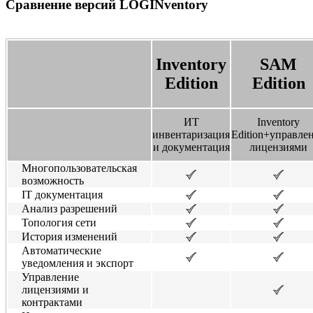
Сравнение версий LOGINventory
Inventory
SAM
Edition
Edition
ИТ
Inventory
инвентаризация
Edition+управле
и документация
лицензиями
Многопользовательская
возможность
IT документация
Анализ разрешений
Топология сети
История изменений
Автоматические
уведомления и экспорт
Управление
лицензиями и
контрактами