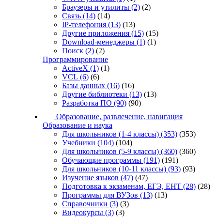
Браузеры и утилиты
(2)
(2)
Связь
(14)
(14)
IP-телефония
(13)
(13)
Другие приложения
(15)
(15)
Download-менеджеры
(1)
(1)
Поиск
(2)
(2)
Программирование
ActiveX
(1)
(1)
VCL
(6)
(6)
Базы данных
(16)
(16)
Другие библиотеки
(13)
(13)
Разработка ПО
(90)
(90)
Образование, развлечение, навигация
Образование и наука
Для школьников (1-4 классы)
(353)
(353)
Учебники
(104)
(104)
Для школьников (5-9 классы)
(360)
(360)
Обучающие программы
(191)
(191)
Для школьников (10-11 классы)
(93)
(93)
Изучение языков
(47)
(47)
Подготовка к экзаменам, ЕГЭ, ЕНТ
(28)
(28)
Программы для ВУЗов
(13)
(13)
Справочники
(3)
(3)
Видеокурсы
(3)
(3)