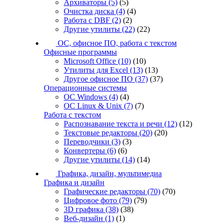
Архиваторы
(5)
(5)
Очистка диска
(4)
(4)
Работа с DBF
(2)
(2)
Другие утилиты
(22)
(22)
ОС, офисное ПО, работа с текстом
Офисные программы
Microsoft Office
(10)
(10)
Утилиты для Excel
(13)
(13)
Другое офисное ПО
(37)
(37)
Операционные системы
ОС Windows
(4)
(4)
ОС Linux & Unix
(7)
(7)
Работа с текстом
Распознавание текста и речи
(12)
(12)
Текстовые редакторы
(20)
(20)
Переводчики
(3)
(3)
Конвертеры
(6)
(6)
Другие утилиты
(14)
(14)
Графика, дизайн, мультимедиа
Графика и дизайн
Графические редакторы
(70)
(70)
Цифровое фото
(79)
(79)
3D графика
(38)
(38)
Веб-дизайн
(1)
(1)