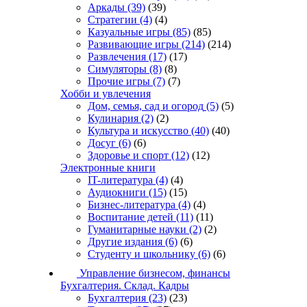
Аркады
(39)
(39)
Стратегии
(4)
(4)
Казуальные игры
(85)
(85)
Развивающие игры
(214)
(214)
Развлечения
(17)
(17)
Симуляторы
(8)
(8)
Прочие игры
(7)
(7)
Хобби и увлечения
Дом, семья, сад и огород
(5)
(5)
Кулинария
(2)
(2)
Культура и искусство
(40)
(40)
Досуг
(6)
(6)
Здоровье и спорт
(12)
(12)
Электронные книги
IT-литература
(4)
(4)
Аудиокниги
(15)
(15)
Бизнес-литература
(4)
(4)
Воспитание детей
(11)
(11)
Гуманитарные науки
(2)
(2)
Другие издания
(6)
(6)
Студенту и школьнику
(6)
(6)
Управление бизнесом, финансы
Бухгалтерия. Склад. Кадры
Бухгалтерия
(23)
(23)