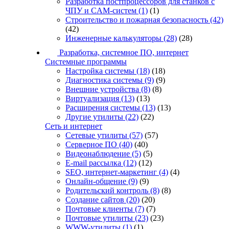
Разработка постпроцессоров для станков с
ЧПУ и CAM-систем
(1)
(1)
Строительство и пожарная безопасность
(42)
(42)
Инженерные калькуляторы
(28)
(28)
Разработка, системное ПО, интернет
Системные программы
Настройка системы
(18)
(18)
Диагностика системы
(9)
(9)
Внешние устройства
(8)
(8)
Виртуализация
(13)
(13)
Расширения системы
(13)
(13)
Другие утилиты
(22)
(22)
Сеть и интернет
Сетевые утилиты
(57)
(57)
Серверное ПО
(40)
(40)
Видеонаблюдение
(5)
(5)
E-mail рассылка
(12)
(12)
SEO, интернет-маркетинг
(4)
(4)
Онлайн-общение
(9)
(9)
Родительский контроль
(8)
(8)
Создание сайтов
(20)
(20)
Почтовые клиенты
(7)
(7)
Почтовые утилиты
(23)
(23)
WWW-утилиты
(1)
(1)