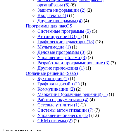
органайзеры
(6)
(6)
Защита информации
(2)
(2)
Ввод текста
(1)
(1)
Другие программы
(4)
(4)
Программы для macOS
Системные программы
(5)
(5)
Антивирусное ПО
(1)
(1)
Графические редакторы
(18)
(18)
Мультимедиа
(1)
(1)
Деловые программы
(3)
(3)
Управление файлами
(3)
(3)
Разработка и программирование
(3)
(3)
Другие приложения
(1)
(1)
Облачные решения (SaaS)
Бухгалтерия
(1)
(1)
Графика и дизайн
(1)
(1)
Коммуникации
(2)
(2)
Маркетинг (облачные решения)
(1)
(1)
Работа с документами
(4)
(4)
Сетевые утилиты
(1)
(1)
Системы автоматизации
(7)
(7)
Управление бизнесом
(12)
(12)
CRM системы
(2)
(2)
Принимаем оплату