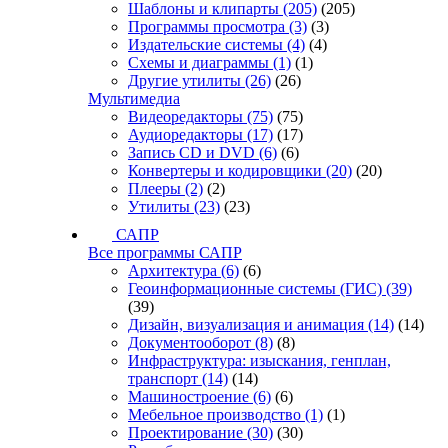
Шаблоны и клипарты
(205)
(205)
Программы просмотра
(3)
(3)
Издательские системы
(4)
(4)
Схемы и диаграммы
(1)
(1)
Другие утилиты
(26)
(26)
Мультимедиа
Видеоредакторы
(75)
(75)
Аудиоредакторы
(17)
(17)
Запись CD и DVD
(6)
(6)
Конвертеры и кодировщики
(20)
(20)
Плееры
(2)
(2)
Утилиты
(23)
(23)
САПР
Все программы САПР
Архитектура
(6)
(6)
Геоинформационные системы (ГИС)
(39)
(39)
Дизайн, визуализация и анимация
(14)
(14)
Документооборот
(8)
(8)
Инфраструктура: изыскания, генплан,
транспорт
(14)
(14)
Машиностроение
(6)
(6)
Мебельное производство
(1)
(1)
Проектирование
(30)
(30)