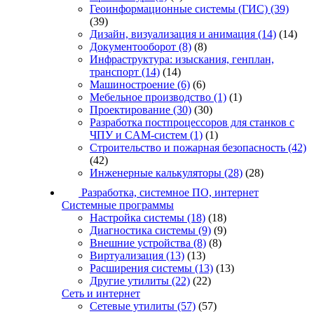
Геоинформационные системы (ГИС)
(39)
(39)
Дизайн, визуализация и анимация
(14)
(14)
Документооборот
(8)
(8)
Инфраструктура: изыскания, генплан,
транспорт
(14)
(14)
Машиностроение
(6)
(6)
Мебельное производство
(1)
(1)
Проектирование
(30)
(30)
Разработка постпроцессоров для станков с
ЧПУ и CAM-систем
(1)
(1)
Строительство и пожарная безопасность
(42)
(42)
Инженерные калькуляторы
(28)
(28)
Разработка, системное ПО, интернет
Системные программы
Настройка системы
(18)
(18)
Диагностика системы
(9)
(9)
Внешние устройства
(8)
(8)
Виртуализация
(13)
(13)
Расширения системы
(13)
(13)
Другие утилиты
(22)
(22)
Сеть и интернет
Сетевые утилиты
(57)
(57)