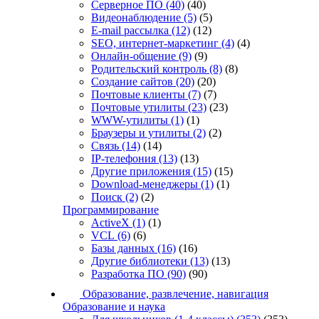
Серверное ПО
(40)
(40)
Видеонаблюдение
(5)
(5)
E-mail рассылка
(12)
(12)
SEO, интернет-маркетинг
(4)
(4)
Онлайн-общение
(9)
(9)
Родительский контроль
(8)
(8)
Создание сайтов
(20)
(20)
Почтовые клиенты
(7)
(7)
Почтовые утилиты
(23)
(23)
WWW-утилиты
(1)
(1)
Браузеры и утилиты
(2)
(2)
Связь
(14)
(14)
IP-телефония
(13)
(13)
Другие приложения
(15)
(15)
Download-менеджеры
(1)
(1)
Поиск
(2)
(2)
Программирование
ActiveX
(1)
(1)
VCL
(6)
(6)
Базы данных
(16)
(16)
Другие библиотеки
(13)
(13)
Разработка ПО
(90)
(90)
Образование, развлечение, навигация
Образование и наука