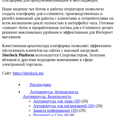
платформы для бренд-коммуникаций в мессенджерах.
Наше видение чат-ботов и работы операторов позволило
создать платформу для e-commerce, производственных и
ритейл компаний для работы с клиентами и потребителями на
всем жизненном цикле полностью в интерфейсе чата. Готовые
«умные» боты и проработанная логика для e-Commerce делает
решение максимально удобным и эффективным для Интернет
магазинов.
Качественная архитектура платформы позволяет эффективно
обслуживать клиентов на сайтах с высокой нагрузкой.
Sherlock Platform
используется Спортмастером, Золотым
яблоком и другими ведущими компаниями в сфере
электронной торговли.
Сайт:
https://sherlock.im/
Распродажа
Антивирусы, безопасность
Антивирусы. Безопасность
Антивирусы для дома
(20)
(20)
Антивирусы для организаций
(20)
(20)
Защита информации
(29)
(29)
Интернет и Сеть
(8)
(8)