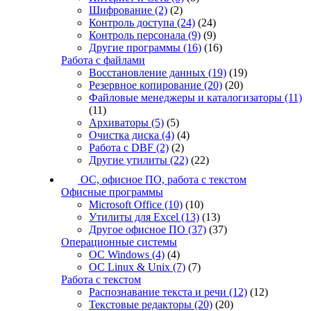
Шифрование
(2)
(2)
Контроль доступа
(24)
(24)
Контроль персонала
(9)
(9)
Другие программы
(16)
(16)
Работа с файлами
Восстановление данных
(19)
(19)
Резервное копирование
(20)
(20)
Файловые менеджеры и каталогизаторы
(11)
(11)
Архиваторы
(5)
(5)
Очистка диска
(4)
(4)
Работа с DBF
(2)
(2)
Другие утилиты
(22)
(22)
ОС, офисное ПО, работа с текстом
Офисные программы
Microsoft Office
(10)
(10)
Утилиты для Excel
(13)
(13)
Другое офисное ПО
(37)
(37)
Операционные системы
ОС Windows
(4)
(4)
ОС Linux & Unix
(7)
(7)
Работа с текстом
Распознавание текста и речи
(12)
(12)
Текстовые редакторы
(20)
(20)