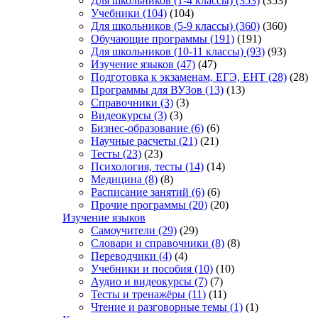
Для школьников (1-4 классы)
(353)
(353)
Учебники
(104)
(104)
Для школьников (5-9 классы)
(360)
(360)
Обучающие программы
(191)
(191)
Для школьников (10-11 классы)
(93)
(93)
Изучение языков
(47)
(47)
Подготовка к экзаменам, ЕГЭ, ЕНТ
(28)
(28)
Программы для ВУЗов
(13)
(13)
Справочники
(3)
(3)
Видеокурсы
(3)
(3)
Бизнес-образование
(6)
(6)
Научные расчеты
(21)
(21)
Тесты
(23)
(23)
Психология, тесты
(14)
(14)
Медицина
(8)
(8)
Расписание занятий
(6)
(6)
Прочие программы
(20)
(20)
Изучение языков
Самоучители
(29)
(29)
Словари и справочники
(8)
(8)
Переводчики
(4)
(4)
Учебники и пособия
(10)
(10)
Аудио и видеокурсы
(7)
(7)
Тесты и тренажёры
(11)
(11)
Чтение и разговорные темы
(1)
(1)