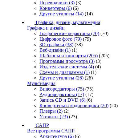
Переводчики
(3)
(3)
Конвертеры
(6)
(6)
Другие утилиты
(14)
(14)
Графика, дизайн, мультимедиа
Графика и дизайн
Графические редакторы
(70)
(70)
Цифровое фото
(79)
(79)
3D графика
(38)
(38)
Веб-дизайн
(1)
(1)
Шаблоны и клипарты
(205)
(205)
Программы просмотра
(3)
(3)
Издательские системы
(4)
(4)
Схемы и диаграммы
(1)
(1)
Другие утилиты
(26)
(26)
Мультимедиа
Видеоредакторы
(75)
(75)
Аудиоредакторы
(17)
(17)
Запись CD и DVD
(6)
(6)
Конвертеры и кодировщики
(20)
(20)
Плееры
(2)
(2)
Утилиты
(23)
(23)
САПР
Все программы САПР
Архитектура
(6)
(6)