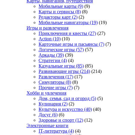
Карты, навигация, путешествия
Мобильные карты
(9)
(9)
Карты и сервисы
(8)
(8)
Редакторы карт
(2)
(2)
Мобильные навигаторы
(19)
(19)
Игры и развлечения
Приключения и квесты
(27)
(27)
Action
(10)
(10)
Карточные игры и пасьянсы
(7)
(7)
Логические игры
(57)
(57)
Аркады
(39)
(39)
Стратегии
(4)
(4)
Казуальные игры
(85)
(85)
Развивающие игры
(214)
(214)
Развлечения
(17)
(17)
Симуляторы
(8)
(8)
Прочие игры
(7)
(7)
Хобби и увлечения
Дом, семья, сад и огород
(5)
(5)
Кулинария
(2)
(2)
Культура и искусство
(40)
(40)
Досуг
(6)
(6)
Здоровье и спорт
(12)
(12)
Электронные книги
IT-литература
(4)
(4)