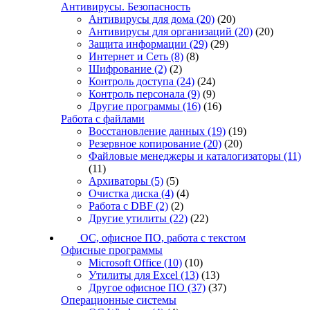
Антивирусы. Безопасность
Антивирусы для дома
(20)
(20)
Антивирусы для организаций
(20)
(20)
Защита информации
(29)
(29)
Интернет и Сеть
(8)
(8)
Шифрование
(2)
(2)
Контроль доступа
(24)
(24)
Контроль персонала
(9)
(9)
Другие программы
(16)
(16)
Работа с файлами
Восстановление данных
(19)
(19)
Резервное копирование
(20)
(20)
Файловые менеджеры и каталогизаторы
(11)
(11)
Архиваторы
(5)
(5)
Очистка диска
(4)
(4)
Работа с DBF
(2)
(2)
Другие утилиты
(22)
(22)
ОС, офисное ПО, работа с текстом
Офисные программы
Microsoft Office
(10)
(10)
Утилиты для Excel
(13)
(13)
Другое офисное ПО
(37)
(37)
Операционные системы