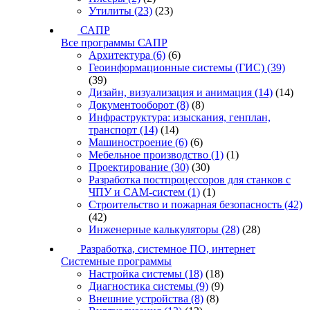
Утилиты
(23)
(23)
САПР
Все программы САПР
Архитектура
(6)
(6)
Геоинформационные системы (ГИС)
(39)
(39)
Дизайн, визуализация и анимация
(14)
(14)
Документооборот
(8)
(8)
Инфраструктура: изыскания, генплан,
транспорт
(14)
(14)
Машиностроение
(6)
(6)
Мебельное производство
(1)
(1)
Проектирование
(30)
(30)
Разработка постпроцессоров для станков с
ЧПУ и CAM-систем
(1)
(1)
Строительство и пожарная безопасность
(42)
(42)
Инженерные калькуляторы
(28)
(28)
Разработка, системное ПО, интернет
Системные программы
Настройка системы
(18)
(18)
Диагностика системы
(9)
(9)
Внешние устройства
(8)
(8)