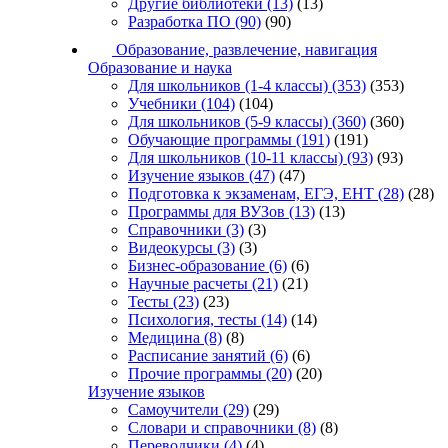
Другие библиотеки
(13)
(13)
Разработка ПО
(90)
(90)
Образование, развлечение, навигация
Образование и наука
Для школьников (1-4 классы)
(353)
(353)
Учебники
(104)
(104)
Для школьников (5-9 классы)
(360)
(360)
Обучающие программы
(191)
(191)
Для школьников (10-11 классы)
(93)
(93)
Изучение языков
(47)
(47)
Подготовка к экзаменам, ЕГЭ, ЕНТ
(28)
(28)
Программы для ВУЗов
(13)
(13)
Справочники
(3)
(3)
Видеокурсы
(3)
(3)
Бизнес-образование
(6)
(6)
Научные расчеты
(21)
(21)
Тесты
(23)
(23)
Психология, тесты
(14)
(14)
Медицина
(8)
(8)
Расписание занятий
(6)
(6)
Прочие программы
(20)
(20)
Изучение языков
Самоучители
(29)
(29)
Словари и справочники
(8)
(8)
Переводчики
(4)
(4)