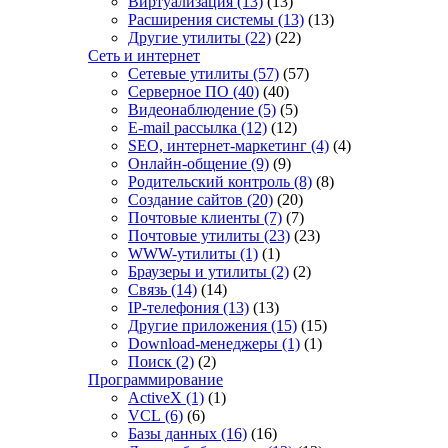
Виртуализация
(13)
(13)
Расширения системы
(13)
(13)
Другие утилиты
(22)
(22)
Сеть и интернет
Сетевые утилиты
(57)
(57)
Серверное ПО
(40)
(40)
Видеонаблюдение
(5)
(5)
E-mail рассылка
(12)
(12)
SEO, интернет-маркетинг
(4)
(4)
Онлайн-общение
(9)
(9)
Родительский контроль
(8)
(8)
Создание сайтов
(20)
(20)
Почтовые клиенты
(7)
(7)
Почтовые утилиты
(23)
(23)
WWW-утилиты
(1)
(1)
Браузеры и утилиты
(2)
(2)
Связь
(14)
(14)
IP-телефония
(13)
(13)
Другие приложения
(15)
(15)
Download-менеджеры
(1)
(1)
Поиск
(2)
(2)
Программирование
ActiveX
(1)
(1)
VCL
(6)
(6)
Базы данных
(16)
(16)