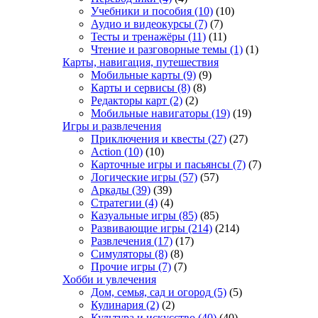
Учебники и пособия
(10)
(10)
Аудио и видеокурсы
(7)
(7)
Тесты и тренажёры
(11)
(11)
Чтение и разговорные темы
(1)
(1)
Карты, навигация, путешествия
Мобильные карты
(9)
(9)
Карты и сервисы
(8)
(8)
Редакторы карт
(2)
(2)
Мобильные навигаторы
(19)
(19)
Игры и развлечения
Приключения и квесты
(27)
(27)
Action
(10)
(10)
Карточные игры и пасьянсы
(7)
(7)
Логические игры
(57)
(57)
Аркады
(39)
(39)
Стратегии
(4)
(4)
Казуальные игры
(85)
(85)
Развивающие игры
(214)
(214)
Развлечения
(17)
(17)
Симуляторы
(8)
(8)
Прочие игры
(7)
(7)
Хобби и увлечения
Дом, семья, сад и огород
(5)
(5)
Кулинария
(2)
(2)
Культура и искусство
(40)
(40)