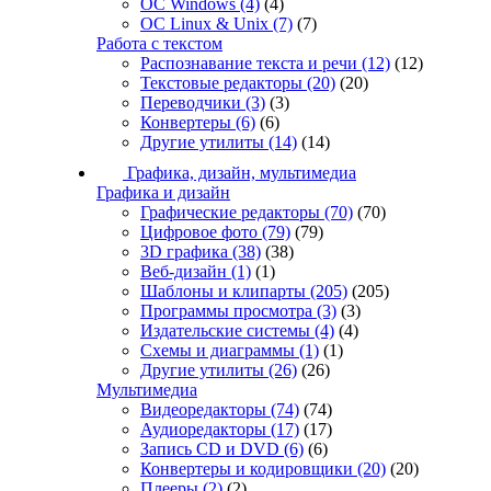
ОС Windows
(4)
(4)
ОС Linux & Unix
(7)
(7)
Работа с текстом
Распознавание текста и речи
(12)
(12)
Текстовые редакторы
(20)
(20)
Переводчики
(3)
(3)
Конвертеры
(6)
(6)
Другие утилиты
(14)
(14)
Графика, дизайн, мультимедиа
Графика и дизайн
Графические редакторы
(70)
(70)
Цифровое фото
(79)
(79)
3D графика
(38)
(38)
Веб-дизайн
(1)
(1)
Шаблоны и клипарты
(205)
(205)
Программы просмотра
(3)
(3)
Издательские системы
(4)
(4)
Схемы и диаграммы
(1)
(1)
Другие утилиты
(26)
(26)
Мультимедиа
Видеоредакторы
(74)
(74)
Аудиоредакторы
(17)
(17)
Запись CD и DVD
(6)
(6)
Конвертеры и кодировщики
(20)
(20)
Плееры
(2)
(2)