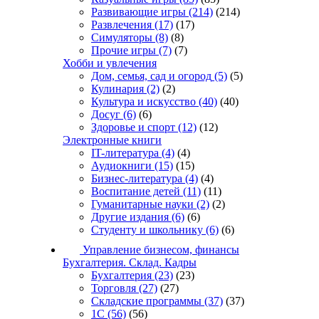
Развивающие игры
(214)
(214)
Развлечения
(17)
(17)
Симуляторы
(8)
(8)
Прочие игры
(7)
(7)
Хобби и увлечения
Дом, семья, сад и огород
(5)
(5)
Кулинария
(2)
(2)
Культура и искусство
(40)
(40)
Досуг
(6)
(6)
Здоровье и спорт
(12)
(12)
Электронные книги
IT-литература
(4)
(4)
Аудиокниги
(15)
(15)
Бизнес-литература
(4)
(4)
Воспитание детей
(11)
(11)
Гуманитарные науки
(2)
(2)
Другие издания
(6)
(6)
Студенту и школьнику
(6)
(6)
Управление бизнесом, финансы
Бухгалтерия. Склад. Кадры
Бухгалтерия
(23)
(23)
Торговля
(27)
(27)
Складские программы
(37)
(37)
1С
(56)
(56)