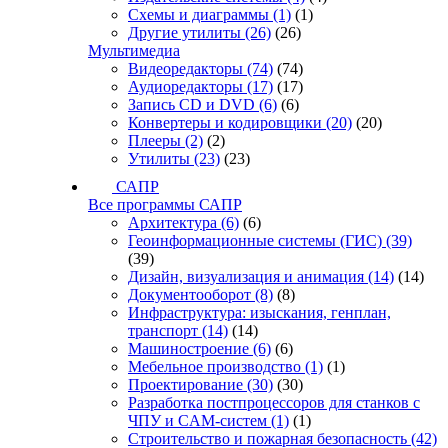
Схемы и диаграммы
(1)
(1)
Другие утилиты
(26)
(26)
Мультимедиа
Видеоредакторы
(74)
(74)
Аудиоредакторы
(17)
(17)
Запись CD и DVD
(6)
(6)
Конвертеры и кодировщики
(20)
(20)
Плееры
(2)
(2)
Утилиты
(23)
(23)
САПР
Все программы САПР
Архитектура
(6)
(6)
Геоинформационные системы (ГИС)
(39)
(39)
Дизайн, визуализация и анимация
(14)
(14)
Документооборот
(8)
(8)
Инфраструктура: изыскания, генплан,
транспорт
(14)
(14)
Машиностроение
(6)
(6)
Мебельное производство
(1)
(1)
Проектирование
(30)
(30)
Разработка постпроцессоров для станков с
ЧПУ и CAM-систем
(1)
(1)
Строительство и пожарная безопасность
(42)