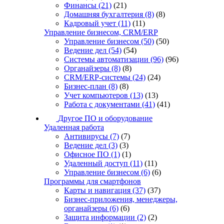
Финансы
(21)
(21)
Домашняя бухгалтерия
(8)
(8)
Кадровый учет
(11)
(11)
Управление бизнесом, CRM/ERP
Управление бизнесом
(50)
(50)
Ведение дел
(54)
(54)
Системы автоматизации
(96)
(96)
Органайзеры
(8)
(8)
CRM/ERP-системы
(24)
(24)
Бизнес-план
(8)
(8)
Учет компьютеров
(13)
(13)
Работа с документами
(41)
(41)
Другое ПО и оборудование
Удаленная работа
Антивирусы
(7)
(7)
Ведение дел
(3)
(3)
Офисное ПО
(1)
(1)
Удаленный доступ
(11)
(11)
Управление бизнесом
(6)
(6)
Программы для смартфонов
Карты и навигация
(37)
(37)
Бизнес-приложения, менеджеры,
органайзеры
(6)
(6)
Защита информации
(2)
(2)