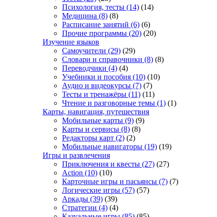
Психология, тесты
(14)
(14)
Медицина
(8)
(8)
Расписание занятий
(6)
(6)
Прочие программы
(20)
(20)
Изучение языков
Самоучители
(29)
(29)
Словари и справочники
(8)
(8)
Переводчики
(4)
(4)
Учебники и пособия
(10)
(10)
Аудио и видеокурсы
(7)
(7)
Тесты и тренажёры
(11)
(11)
Чтение и разговорные темы
(1)
(1)
Карты, навигация, путешествия
Мобильные карты
(9)
(9)
Карты и сервисы
(8)
(8)
Редакторы карт
(2)
(2)
Мобильные навигаторы
(19)
(19)
Игры и развлечения
Приключения и квесты
(27)
(27)
Action
(10)
(10)
Карточные игры и пасьянсы
(7)
(7)
Логические игры
(57)
(57)
Аркады
(39)
(39)
Стратегии
(4)
(4)
Казуальные игры
(85)
(85)