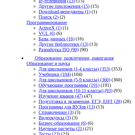
IP-телефония
(13)
(13)
Другие приложения
(15)
(15)
Download-менеджеры
(1)
(1)
Поиск
(2)
(2)
Программирование
ActiveX
(1)
(1)
VCL
(6)
(6)
Базы данных
(16)
(16)
Другие библиотеки
(13)
(13)
Разработка ПО
(90)
(90)
Образование, развлечение, навигация
Образование и наука
Для школьников (1-4 классы)
(353)
(353)
Учебники
(104)
(104)
Для школьников (5-9 классы)
(360)
(360)
Обучающие программы
(191)
(191)
Для школьников (10-11 классы)
(93)
(93)
Изучение языков
(47)
(47)
Подготовка к экзаменам, ЕГЭ, ЕНТ
(28)
(28)
Программы для ВУЗов
(13)
(13)
Справочники
(3)
(3)
Видеокурсы
(3)
(3)
Бизнес-образование
(6)
(6)
Научные расчеты
(21)
(21)
Тесты
(23)
(23)