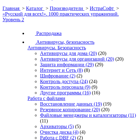
Главная
>
Каталог
>
Производители
>
ИстраСофт
>
«Русский для всех!». 1000 практических упражнений.
Уровень 2
Распродажа
Антивирусы, безопасность
Антивирусы. Безопасность
Антивирусы для дома
(20)
(20)
Антивирусы для организаций
(20)
(20)
Защита информации
(29)
(29)
Интернет и Сеть
(8)
(8)
Шифрование
(2)
(2)
Контроль доступа
(24)
(24)
Контроль персонала
(9)
(9)
Другие программы
(16)
(16)
Работа с файлами
Восстановление данных
(19)
(19)
Резервное копирование
(20)
(20)
Файловые менеджеры и каталогизаторы
(11)
(11)
Архиваторы
(5)
(5)
Очистка диска
(4)
(4)
Работа с DBF
(2)
(2)