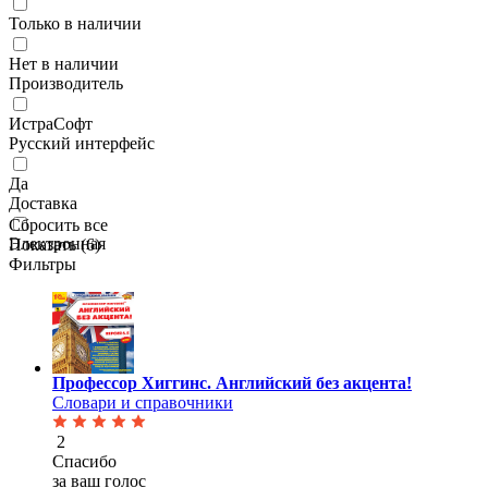
Только в наличии
Нет в наличии
Производитель
ИстраСофт
Русский интерфейс
Да
Доставка
Сбросить все
Электронная
Показать (
6
)
Фильтры
Профессор Хиггинс. Английский без акцента!
Словари и справочники
2
Спасибо
за ваш голос