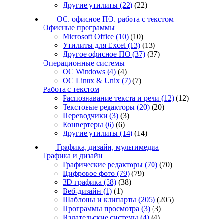
Другие утилиты
(22)
(22)
ОС, офисное ПО, работа с текстом
Офисные программы
Microsoft Office
(10)
(10)
Утилиты для Excel
(13)
(13)
Другое офисное ПО
(37)
(37)
Операционные системы
ОС Windows
(4)
(4)
ОС Linux & Unix
(7)
(7)
Работа с текстом
Распознавание текста и речи
(12)
(12)
Текстовые редакторы
(20)
(20)
Переводчики
(3)
(3)
Конвертеры
(6)
(6)
Другие утилиты
(14)
(14)
Графика, дизайн, мультимедиа
Графика и дизайн
Графические редакторы
(70)
(70)
Цифровое фото
(79)
(79)
3D графика
(38)
(38)
Веб-дизайн
(1)
(1)
Шаблоны и клипарты
(205)
(205)
Программы просмотра
(3)
(3)
Издательские системы
(4)
(4)