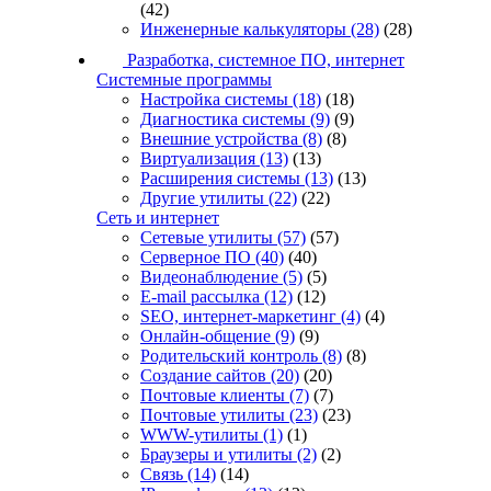
(42)
Инженерные калькуляторы
(28)
(28)
Разработка, системное ПО, интернет
Системные программы
Настройка системы
(18)
(18)
Диагностика системы
(9)
(9)
Внешние устройства
(8)
(8)
Виртуализация
(13)
(13)
Расширения системы
(13)
(13)
Другие утилиты
(22)
(22)
Сеть и интернет
Сетевые утилиты
(57)
(57)
Серверное ПО
(40)
(40)
Видеонаблюдение
(5)
(5)
E-mail рассылка
(12)
(12)
SEO, интернет-маркетинг
(4)
(4)
Онлайн-общение
(9)
(9)
Родительский контроль
(8)
(8)
Создание сайтов
(20)
(20)
Почтовые клиенты
(7)
(7)
Почтовые утилиты
(23)
(23)
WWW-утилиты
(1)
(1)
Браузеры и утилиты
(2)
(2)
Связь
(14)
(14)