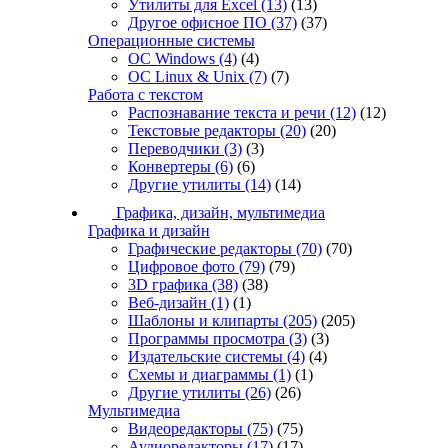
Утилиты для Excel
(13)
(13)
Другое офисное ПО
(37)
(37)
Операционные системы
ОС Windows
(4)
(4)
ОС Linux & Unix
(7)
(7)
Работа с текстом
Распознавание текста и речи
(12)
(12)
Текстовые редакторы
(20)
(20)
Переводчики
(3)
(3)
Конвертеры
(6)
(6)
Другие утилиты
(14)
(14)
Графика, дизайн, мультимедиа
Графика и дизайн
Графические редакторы
(70)
(70)
Цифровое фото
(79)
(79)
3D графика
(38)
(38)
Веб-дизайн
(1)
(1)
Шаблоны и клипарты
(205)
(205)
Программы просмотра
(3)
(3)
Издательские системы
(4)
(4)
Схемы и диаграммы
(1)
(1)
Другие утилиты
(26)
(26)
Мультимедиа
Видеоредакторы
(75)
(75)
Аудиоредакторы
(17)
(17)