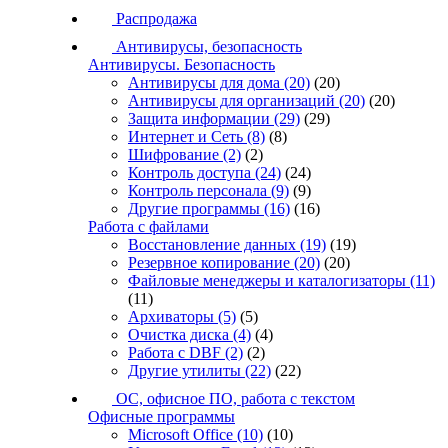
Распродажа
Антивирусы, безопасность
Антивирусы. Безопасность
Антивирусы для дома
(20)
(20)
Антивирусы для организаций
(20)
(20)
Защита информации
(29)
(29)
Интернет и Сеть
(8)
(8)
Шифрование
(2)
(2)
Контроль доступа
(24)
(24)
Контроль персонала
(9)
(9)
Другие программы
(16)
(16)
Работа с файлами
Восстановление данных
(19)
(19)
Резервное копирование
(20)
(20)
Файловые менеджеры и каталогизаторы
(11)
(11)
Архиваторы
(5)
(5)
Очистка диска
(4)
(4)
Работа с DBF
(2)
(2)
Другие утилиты
(22)
(22)
ОС, офисное ПО, работа с текстом
Офисные программы
Microsoft Office
(10)
(10)