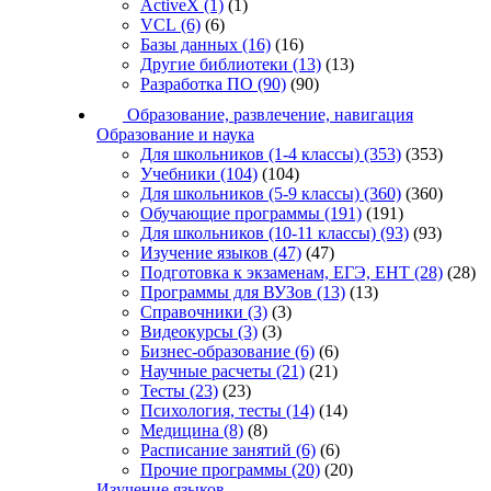
ActiveX
(1)
(1)
VCL
(6)
(6)
Базы данных
(16)
(16)
Другие библиотеки
(13)
(13)
Разработка ПО
(90)
(90)
Образование, развлечение, навигация
Образование и наука
Для школьников (1-4 классы)
(353)
(353)
Учебники
(104)
(104)
Для школьников (5-9 классы)
(360)
(360)
Обучающие программы
(191)
(191)
Для школьников (10-11 классы)
(93)
(93)
Изучение языков
(47)
(47)
Подготовка к экзаменам, ЕГЭ, ЕНТ
(28)
(28)
Программы для ВУЗов
(13)
(13)
Справочники
(3)
(3)
Видеокурсы
(3)
(3)
Бизнес-образование
(6)
(6)
Научные расчеты
(21)
(21)
Тесты
(23)
(23)
Психология, тесты
(14)
(14)
Медицина
(8)
(8)
Расписание занятий
(6)
(6)
Прочие программы
(20)
(20)
Изучение языков