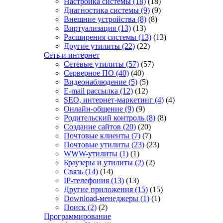
Настройка системы
(18)
(18)
Диагностика системы
(9)
(9)
Внешние устройства
(8)
(8)
Виртуализация
(13)
(13)
Расширения системы
(13)
(13)
Другие утилиты
(22)
(22)
Сеть и интернет
Сетевые утилиты
(57)
(57)
Серверное ПО
(40)
(40)
Видеонаблюдение
(5)
(5)
E-mail рассылка
(12)
(12)
SEO, интернет-маркетинг
(4)
(4)
Онлайн-общение
(9)
(9)
Родительский контроль
(8)
(8)
Создание сайтов
(20)
(20)
Почтовые клиенты
(7)
(7)
Почтовые утилиты
(23)
(23)
WWW-утилиты
(1)
(1)
Браузеры и утилиты
(2)
(2)
Связь
(14)
(14)
IP-телефония
(13)
(13)
Другие приложения
(15)
(15)
Download-менеджеры
(1)
(1)
Поиск
(2)
(2)
Программирование