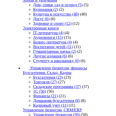
Хобби и увлечения
Дом, семья, сад и огород
(5)
(5)
Кулинария
(2)
(2)
Культура и искусство
(40)
(40)
Досуг
(6)
(6)
Здоровье и спорт
(12)
(12)
Электронные книги
IT-литература
(4)
(4)
Аудиокниги
(15)
(15)
Бизнес-литература
(4)
(4)
Воспитание детей
(11)
(11)
Гуманитарные науки
(2)
(2)
Другие издания
(6)
(6)
Студенту и школьнику
(6)
(6)
Управление бизнесом, финансы
Бухгалтерия. Склад. Кадры
Бухгалтерия
(23)
(23)
Торговля
(27)
(27)
Складские программы
(37)
(37)
1С
(56)
(56)
Финансы
(21)
(21)
Домашняя бухгалтерия
(8)
(8)
Кадровый учет
(11)
(11)
Управление бизнесом, CRM/ERP
Управление бизнесом
(50)
(50)