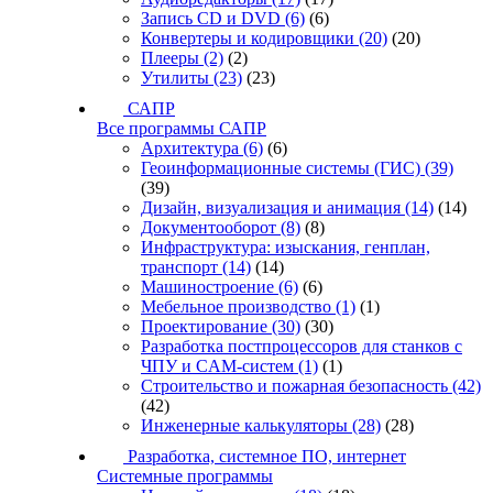
Запись CD и DVD
(6)
(6)
Конвертеры и кодировщики
(20)
(20)
Плееры
(2)
(2)
Утилиты
(23)
(23)
САПР
Все программы САПР
Архитектура
(6)
(6)
Геоинформационные системы (ГИС)
(39)
(39)
Дизайн, визуализация и анимация
(14)
(14)
Документооборот
(8)
(8)
Инфраструктура: изыскания, генплан,
транспорт
(14)
(14)
Машиностроение
(6)
(6)
Мебельное производство
(1)
(1)
Проектирование
(30)
(30)
Разработка постпроцессоров для станков с
ЧПУ и CAM-систем
(1)
(1)
Строительство и пожарная безопасность
(42)
(42)
Инженерные калькуляторы
(28)
(28)
Разработка, системное ПО, интернет
Системные программы