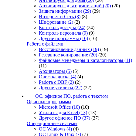
Антивирусы для дома
(20)
(20)
Антивирусы для организаций
(20)
(20)
Защита информации
(29)
(29)
Интернет и Сеть
(8)
(8)
Шифрование
(2)
(2)
Контроль доступа
(24)
(24)
Контроль персонала
(9)
(9)
Другие программы
(16)
(16)
Работа с файлами
Восстановление данных
(19)
(19)
Резервное копирование
(20)
(20)
Файловые менеджеры и каталогизаторы
(11)
(11)
Архиваторы
(5)
(5)
Очистка диска
(4)
(4)
Работа с DBF
(2)
(2)
Другие утилиты
(22)
(22)
ОС, офисное ПО, работа с текстом
Офисные программы
Microsoft Office
(10)
(10)
Утилиты для Excel
(13)
(13)
Другое офисное ПО
(37)
(37)
Операционные системы
ОС Windows
(4)
(4)
ОС Linux & Unix
(7)
(7)