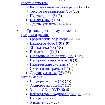
Работа с текстом
Распознавание текста и речи
(12)
(12)
Текстовые редакторы
(20)
(20)
Переводчики
(3)
(3)
Конвертеры
(6)
(6)
Другие утилиты
(14)
(14)
Графика, дизайн, мультимедиа
Графика и дизайн
Графические редакторы
(70)
(70)
Цифровое фото
(79)
(79)
3D графика
(38)
(38)
Веб-дизайн
(1)
(1)
Шаблоны и клипарты
(205)
(205)
Программы просмотра
(3)
(3)
Издательские системы
(4)
(4)
Схемы и диаграммы
(1)
(1)
Другие утилиты
(26)
(26)
Мультимедиа
Видеоредакторы
(75)
(75)
Аудиоредакторы
(17)
(17)
Запись CD и DVD
(6)
(6)
Конвертеры и кодировщики
(20)
(20)
Плееры
(2)
(2)
Утилиты
(23)
(23)