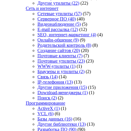
Другие утилиты
(22)
(22)
Сеть и интернет
Сетевые утилиты
(57)
(57)
Серверное ПО
(40)
(40)
Видеонаблюдение
(5)
(5)
E-mail рассылка
(12)
(12)
SEO, интернет-маркетинг
(4)
(4)
Онлайн-общение
(9)
(9)
Родительский контроль
(8)
(8)
Создание сайтов
(20)
(20)
Почтовые клиенты
(7)
(7)
Почтовые утилиты
(23)
(23)
WWW-утилиты
(1)
(1)
Браузеры и утилиты
(2)
(2)
Связь
(14)
(14)
IP-телефония
(13)
(13)
Другие приложения
(15)
(15)
Download-менеджеры
(1)
(1)
Поиск
(2)
(2)
Программирование
ActiveX
(1)
(1)
VCL
(6)
(6)
Базы данных
(16)
(16)
Другие библиотеки
(13)
(13)
Разработка ПО
(90)
(90)