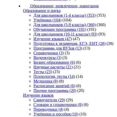
Образование, развлечение, навигация
Образование и наука
Для школьников (1-4 классы)
(353)
(353)
Учебники
(104)
(104)
Для школьников (5-9 классы)
(360)
(360)
Обучающие программы
(191)
(191)
Для школьников (10-11 классы)
(93)
(93)
Изучение языков
(47)
(47)
Подготовка к экзаменам, ЕГЭ, ЕНТ
(28)
(28)
Программы для ВУЗов
(13)
(13)
Справочники
(3)
(3)
Видеокурсы
(3)
(3)
Бизнес-образование
(6)
(6)
Научные расчеты
(21)
(21)
Тесты
(23)
(23)
Психология, тесты
(14)
(14)
Медицина
(8)
(8)
Расписание занятий
(6)
(6)
Прочие программы
(20)
(20)
Изучение языков
Самоучители
(29)
(29)
Словари и справочники
(8)
(8)
Переводчики
(4)
(4)
Учебники и пособия
(10)
(10)