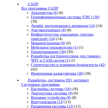
САПР
Все программы САПР
Архитектура
(6)
(6)
Геоинформационные системы (ГИС)
(39)
(39)
Дизайн, визуализация и анимация
(14)
(14)
Документооборот
(8)
(8)
Инфраструктура: изыскания, генплан,
транспорт
(14)
(14)
Машиностроение
(6)
(6)
Мебельное производство
(1)
(1)
Проектирование
(30)
(30)
Разработка постпроцессоров для станков с
ЧПУ и CAM-систем
(1)
(1)
Строительство и пожарная безопасность
(42)
(42)
Инженерные калькуляторы
(28)
(28)
Разработка, системное ПО, интернет
Системные программы
Настройка системы
(18)
(18)
Диагностика системы
(9)
(9)
Внешние устройства
(8)
(8)
Виртуализация
(13)
(13)
Расширения системы
(13)
(13)