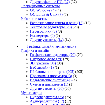
Другое офисное ПО
(37)
(37)
Операционные системы
ОС Windows
(4)
(4)
ОС Linux & Unix
(7)
(7)
Работа с текстом
Распознавание текста и речи
(12)
(12)
Текстовые редакторы
(20)
(20)
Переводчики
(3)
(3)
Конвертеры
(6)
(6)
Другие утилиты
(14)
(14)
Графика, дизайн, мультимедиа
Графика и дизайн
Графические редакторы
(70)
(70)
Цифровое фото
(79)
(79)
3D графика
(38)
(38)
Веб-дизайн
(1)
(1)
Шаблоны и клипарты
(205)
(205)
Программы просмотра
(3)
(3)
Издательские системы
(4)
(4)
Схемы и диаграммы
(1)
(1)
Другие утилиты
(26)
(26)
Мультимедиа
Видеоредакторы
(75)
(75)
Аудиоредакторы
(17)
(17)