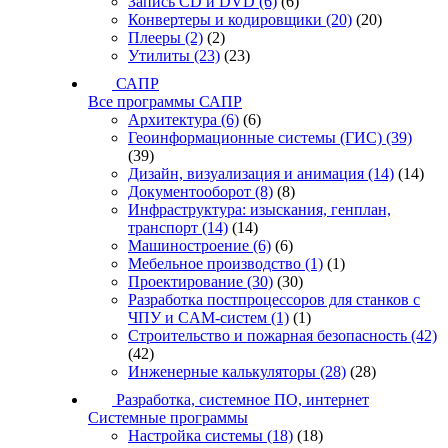
Запись CD и DVD
(6)
(6)
Конвертеры и кодировщики
(20)
(20)
Плееры
(2)
(2)
Утилиты
(23)
(23)
САПР
Все программы САПР
Архитектура
(6)
(6)
Геоинформационные системы (ГИС)
(39)
(39)
Дизайн, визуализация и анимация
(14)
(14)
Документооборот
(8)
(8)
Инфраструктура: изыскания, генплан,
транспорт
(14)
(14)
Машиностроение
(6)
(6)
Мебельное производство
(1)
(1)
Проектирование
(30)
(30)
Разработка постпроцессоров для станков с
ЧПУ и CAM-систем
(1)
(1)
Строительство и пожарная безопасность
(42)
(42)
Инженерные калькуляторы
(28)
(28)
Разработка, системное ПО, интернет
Системные программы
Настройка системы
(18)
(18)