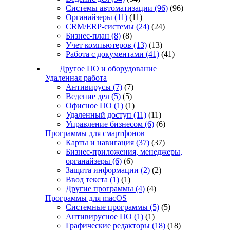
Системы автоматизации
(96)
(96)
Органайзеры
(11)
(11)
CRM/ERP-системы
(24)
(24)
Бизнес-план
(8)
(8)
Учет компьютеров
(13)
(13)
Работа с документами
(41)
(41)
Другое ПО и оборудование
Удаленная работа
Антивирусы
(7)
(7)
Ведение дел
(5)
(5)
Офисное ПО
(1)
(1)
Удаленный доступ
(11)
(11)
Управление бизнесом
(6)
(6)
Программы для смартфонов
Карты и навигация
(37)
(37)
Бизнес-приложения, менеджеры,
органайзеры
(6)
(6)
Защита информации
(2)
(2)
Ввод текста
(1)
(1)
Другие программы
(4)
(4)
Программы для macOS
Системные программы
(5)
(5)
Антивирусное ПО
(1)
(1)
Графические редакторы
(18)
(18)