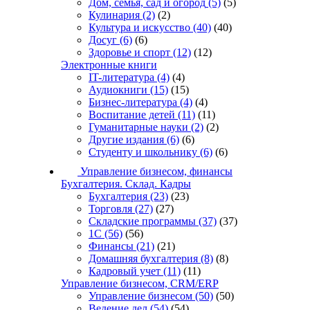
Дом, семья, сад и огород
(5)
(5)
Кулинария
(2)
(2)
Культура и искусство
(40)
(40)
Досуг
(6)
(6)
Здоровье и спорт
(12)
(12)
Электронные книги
IT-литература
(4)
(4)
Аудиокниги
(15)
(15)
Бизнес-литература
(4)
(4)
Воспитание детей
(11)
(11)
Гуманитарные науки
(2)
(2)
Другие издания
(6)
(6)
Студенту и школьнику
(6)
(6)
Управление бизнесом, финансы
Бухгалтерия. Склад. Кадры
Бухгалтерия
(23)
(23)
Торговля
(27)
(27)
Складские программы
(37)
(37)
1С
(56)
(56)
Финансы
(21)
(21)
Домашняя бухгалтерия
(8)
(8)
Кадровый учет
(11)
(11)
Управление бизнесом, CRM/ERP
Управление бизнесом
(50)
(50)
Ведение дел
(54)
(54)