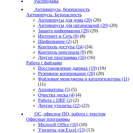
Распродажа
Антивирусы, безопасность
Антивирусы. Безопасность
Антивирусы для дома
(20)
(20)
Антивирусы для организаций
(20)
(20)
Защита информации
(29)
(29)
Интернет и Сеть
(8)
(8)
Шифрование
(2)
(2)
Контроль доступа
(24)
(24)
Контроль персонала
(9)
(9)
Другие программы
(16)
(16)
Работа с файлами
Восстановление данных
(19)
(19)
Резервное копирование
(20)
(20)
Файловые менеджеры и каталогизаторы
(11)
(11)
Архиваторы
(5)
(5)
Очистка диска
(4)
(4)
Работа с DBF
(2)
(2)
Другие утилиты
(22)
(22)
ОС, офисное ПО, работа с текстом
Офисные программы
Microsoft Office
(10)
(10)
Утилиты для Excel
(13)
(13)