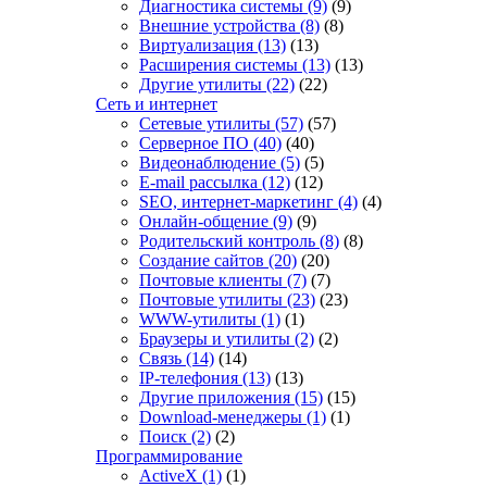
Диагностика системы
(9)
(9)
Внешние устройства
(8)
(8)
Виртуализация
(13)
(13)
Расширения системы
(13)
(13)
Другие утилиты
(22)
(22)
Сеть и интернет
Сетевые утилиты
(57)
(57)
Серверное ПО
(40)
(40)
Видеонаблюдение
(5)
(5)
E-mail рассылка
(12)
(12)
SEO, интернет-маркетинг
(4)
(4)
Онлайн-общение
(9)
(9)
Родительский контроль
(8)
(8)
Создание сайтов
(20)
(20)
Почтовые клиенты
(7)
(7)
Почтовые утилиты
(23)
(23)
WWW-утилиты
(1)
(1)
Браузеры и утилиты
(2)
(2)
Связь
(14)
(14)
IP-телефония
(13)
(13)
Другие приложения
(15)
(15)
Download-менеджеры
(1)
(1)
Поиск
(2)
(2)
Программирование
ActiveX
(1)
(1)