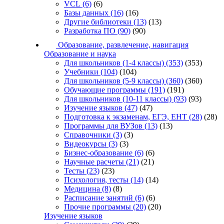
VCL
(6)
(6)
Базы данных
(16)
(16)
Другие библиотеки
(13)
(13)
Разработка ПО
(90)
(90)
Образование, развлечение, навигация
Образование и наука
Для школьников (1-4 классы)
(353)
(353)
Учебники
(104)
(104)
Для школьников (5-9 классы)
(360)
(360)
Обучающие программы
(191)
(191)
Для школьников (10-11 классы)
(93)
(93)
Изучение языков
(47)
(47)
Подготовка к экзаменам, ЕГЭ, ЕНТ
(28)
(28)
Программы для ВУЗов
(13)
(13)
Справочники
(3)
(3)
Видеокурсы
(3)
(3)
Бизнес-образование
(6)
(6)
Научные расчеты
(21)
(21)
Тесты
(23)
(23)
Психология, тесты
(14)
(14)
Медицина
(8)
(8)
Расписание занятий
(6)
(6)
Прочие программы
(20)
(20)
Изучение языков