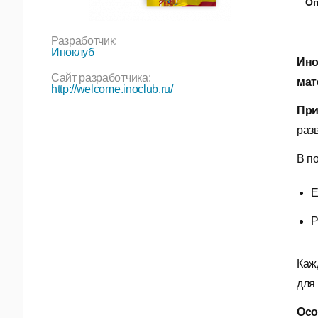
Оп
Разработчик:
Иноклуб
Ино
Сайт разработчика:
мат
http://welcome.inoclub.ru/
При
раз
В п
E
P
Каж
для
Осо