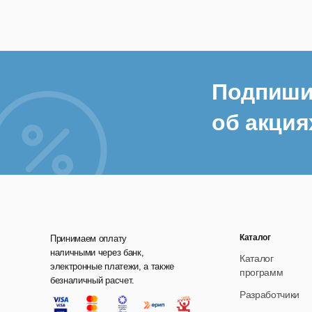
П
к
К
У
Подпиши
Р
об акция
к
В
о
Как
Каталог
Принимаем оплату
Наш
наличными через банк,
Каталог
опр
электронные платежи, а также
программ
безналичный расчет.
Обу
Разработчики
пре