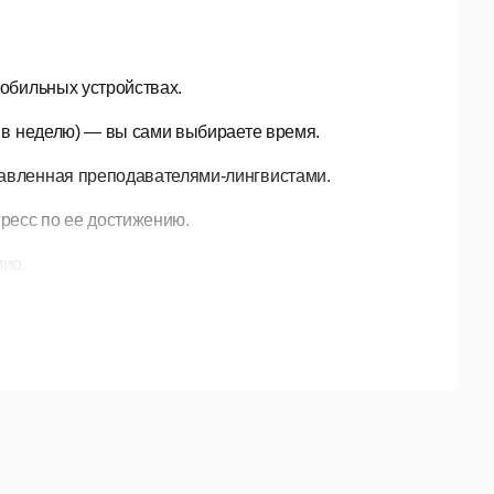
мобильных устройствах.
й в неделю) — вы сами выбираете время.
тавленная преподавателями-лингвистами.
гресс по ее достижению.
ио.
100% упражнений в каждом курсе (уровне).
период действия подписки.
По окончании
.
ние к сети Интернет. Демонстрационная версия