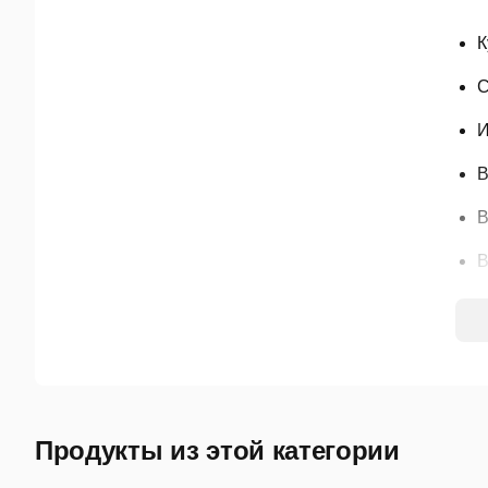
К
С
И
В
В
В
В
Дос
под
Вни
Продукты из этой категории
дос