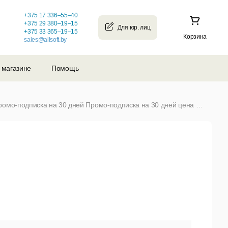
+375 17 336–55–40
+375 29 380–19–15
+375 33 365–19–15
Корзина
sales@allsoft.by
 магазине
Помощь
Курс испанского языка. Уровни А1, А2 Промо-подписка на 30 дней Промо-подписка на 30 дней цена за копию (от 1 и более)