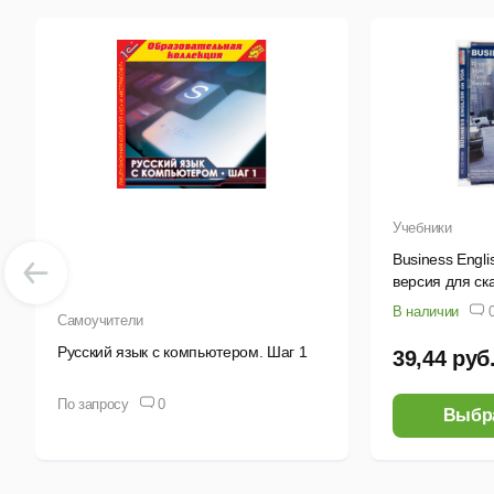
Что
пра
К р
НГЛ
Мы 
ока
Учебники
Ино
Business Engl
версия для ск
ваш
В наличии
Самоучители
Спе
Русский язык с компьютером. Шаг 1
39,44 руб
А
По запросу
0
Выбр
Ц
п