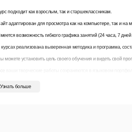
урс подходит как взрослым, так и старшеклассникам.
айт адаптирован для просмотра как на компьютере, так и на 
меется возможность гибкого графика занятий (24 часа, 7 дне
 курсах реализована выверенная методика и программа, сос
ы можете установить цель своего обучения и видеть свой про
се ваши творческие работы сохраняются в языковом портфол
ы можете получить электронный сертификат при выполнении 
Узнать больше
туп ко всем обучающим материалам предоставляется на 
писки вы можете продлить ее или приобрести доступ навсегда
мание:
для работы с данным продуктом необходимо подключе
тупна на сайте www.inoclub.ru после бесплатной регистрации.