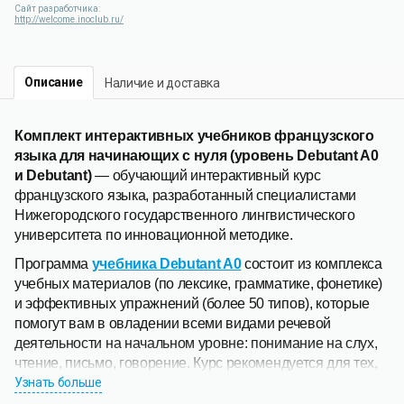
Сайт разработчика:
http://welcome.inoclub.ru/
Описание
Наличие и доставка
Комплект интерактивных учебников французского
языка для начинающих с нуля (уровень Debutant A0
и Debutant)
— обучающий интерактивный курс
французского языка, разработанный специалистами
Нижегородского государственного лингвистического
университета по инновационной методике.
Программа
учебника Debutant A0
состоит из комплекса
учебных материалов (по лексике, грамматике, фонетике)
и эффективных упражнений (более 50 типов), которые
помогут вам в овладении всеми видами речевой
деятельности на начальном уровне: понимание на слух,
чтение, письмо, говорение. Курс рекомендуется для тех,
кто начинает изучать французский с нуля: в вузе, на
Узнать больше
курсах, с репетитором, самостоятельно.