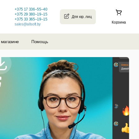
+375 17 336–55–40
+375 29 380–19–15
+375 33 365–19–15
Корзина
sales@allsoft.by
 магазине
Помощь