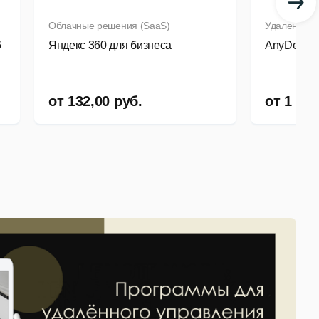
Облачные решения (SaaS)
Удаленная 
6
Яндекс 360 для бизнеса
AnyDesk
от
132,00
руб.
от
1 062