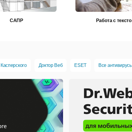
САПР
Работа с текст
 Касперского
Доктор Веб
ESET
Все антивирус