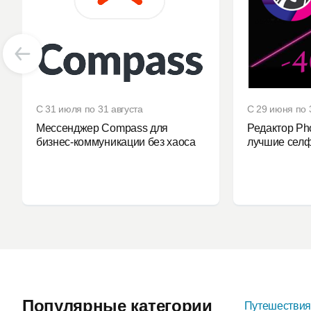
С 31 июля по 31 августа
С 29 июня по 
Мессенджер Compass для
Редактор Ph
бизнес-коммуникации без хаоса
лучшие селф
Популярные категории
Путешестви