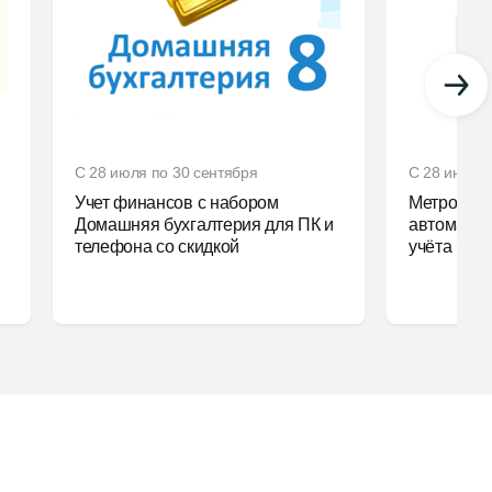
С 28 июля по 30 сентября
С 28 июля 
Учет финансов с набором
Метролог 
Домашняя бухгалтерия для ПК и
автоматиз
телефона со скидкой
учёта без