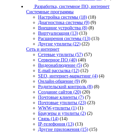
Разработка, системное ПО, интернет
Системные программы
Настройка системы
(18)
(18)
Диагностика системы
(9)
(9)
Внешние устройства
(8)
(8)
Виртуализация
(13)
(13)
Расширения системы
(13)
(13)
Другие утилиты
(22)
(22)
Сеть и интернет
Сетевые утилиты
(57)
(57)
Серверное ПО
(40)
(40)
Видеонаблюдение
(5)
(5)
E-mail рассылка
(12)
(12)
SEO, интернет-маркетинг
(4)
(4)
Онлайн-общение
(9)
(9)
Родительский контроль
(8)
(8)
Создание сайтов
(20)
(20)
Почтовые клиенты
(7)
(7)
Почтовые утилиты
(23)
(23)
WWW-утилиты
(1)
(1)
Браузеры и утилиты
(2)
(2)
Связь
(14)
(14)
IP-телефония
(13)
(13)
Другие приложения
(15)
(15)