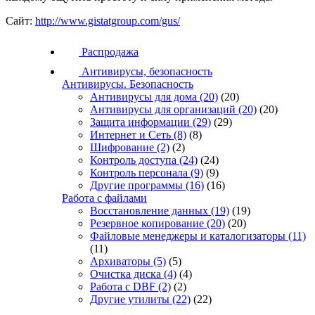
Сайт:
http://www.gistatgroup.com/gus/
Распродажа
Антивирусы, безопасность
Антивирусы. Безопасность
Антивирусы для дома
(20)
(20)
Антивирусы для организаций
(20)
(20)
Защита информации
(29)
(29)
Интернет и Сеть
(8)
(8)
Шифрование
(2)
(2)
Контроль доступа
(24)
(24)
Контроль персонала
(9)
(9)
Другие программы
(16)
(16)
Работа с файлами
Восстановление данных
(19)
(19)
Резервное копирование
(20)
(20)
Файловые менеджеры и каталогизаторы
(11)
(11)
Архиваторы
(5)
(5)
Очистка диска
(4)
(4)
Работа с DBF
(2)
(2)
Другие утилиты
(22)
(22)