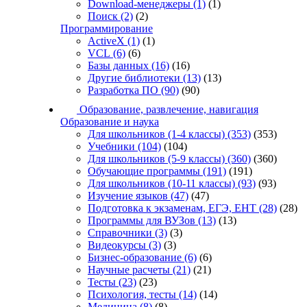
Download-менеджеры
(1)
(1)
Поиск
(2)
(2)
Программирование
ActiveX
(1)
(1)
VCL
(6)
(6)
Базы данных
(16)
(16)
Другие библиотеки
(13)
(13)
Разработка ПО
(90)
(90)
Образование, развлечение, навигация
Образование и наука
Для школьников (1-4 классы)
(353)
(353)
Учебники
(104)
(104)
Для школьников (5-9 классы)
(360)
(360)
Обучающие программы
(191)
(191)
Для школьников (10-11 классы)
(93)
(93)
Изучение языков
(47)
(47)
Подготовка к экзаменам, ЕГЭ, ЕНТ
(28)
(28)
Программы для ВУЗов
(13)
(13)
Справочники
(3)
(3)
Видеокурсы
(3)
(3)
Бизнес-образование
(6)
(6)
Научные расчеты
(21)
(21)
Тесты
(23)
(23)
Психология, тесты
(14)
(14)
Медицина
(8)
(8)