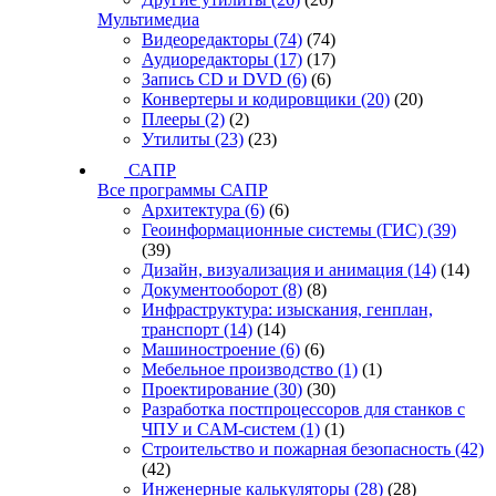
Мультимедиа
Видеоредакторы
(74)
(74)
Аудиоредакторы
(17)
(17)
Запись CD и DVD
(6)
(6)
Конвертеры и кодировщики
(20)
(20)
Плееры
(2)
(2)
Утилиты
(23)
(23)
САПР
Все программы САПР
Архитектура
(6)
(6)
Геоинформационные системы (ГИС)
(39)
(39)
Дизайн, визуализация и анимация
(14)
(14)
Документооборот
(8)
(8)
Инфраструктура: изыскания, генплан,
транспорт
(14)
(14)
Машиностроение
(6)
(6)
Мебельное производство
(1)
(1)
Проектирование
(30)
(30)
Разработка постпроцессоров для станков с
ЧПУ и CAM-систем
(1)
(1)
Строительство и пожарная безопасность
(42)
(42)
Инженерные калькуляторы
(28)
(28)