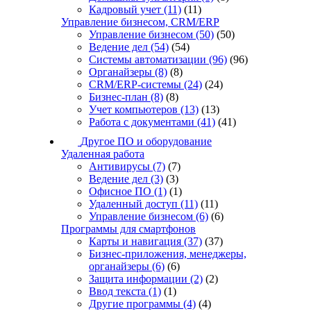
Кадровый учет
(11)
(11)
Управление бизнесом, CRM/ERP
Управление бизнесом
(50)
(50)
Ведение дел
(54)
(54)
Системы автоматизации
(96)
(96)
Органайзеры
(8)
(8)
CRM/ERP-системы
(24)
(24)
Бизнес-план
(8)
(8)
Учет компьютеров
(13)
(13)
Работа с документами
(41)
(41)
Другое ПО и оборудование
Удаленная работа
Антивирусы
(7)
(7)
Ведение дел
(3)
(3)
Офисное ПО
(1)
(1)
Удаленный доступ
(11)
(11)
Управление бизнесом
(6)
(6)
Программы для смартфонов
Карты и навигация
(37)
(37)
Бизнес-приложения, менеджеры,
органайзеры
(6)
(6)
Защита информации
(2)
(2)
Ввод текста
(1)
(1)
Другие программы
(4)
(4)