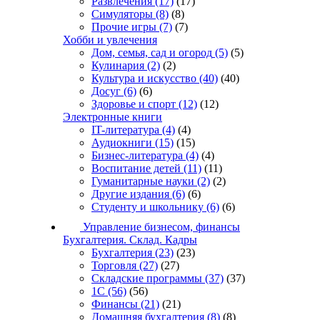
Развлечения
(17)
(17)
Симуляторы
(8)
(8)
Прочие игры
(7)
(7)
Хобби и увлечения
Дом, семья, сад и огород
(5)
(5)
Кулинария
(2)
(2)
Культура и искусство
(40)
(40)
Досуг
(6)
(6)
Здоровье и спорт
(12)
(12)
Электронные книги
IT-литература
(4)
(4)
Аудиокниги
(15)
(15)
Бизнес-литература
(4)
(4)
Воспитание детей
(11)
(11)
Гуманитарные науки
(2)
(2)
Другие издания
(6)
(6)
Студенту и школьнику
(6)
(6)
Управление бизнесом, финансы
Бухгалтерия. Склад. Кадры
Бухгалтерия
(23)
(23)
Торговля
(27)
(27)
Складские программы
(37)
(37)
1С
(56)
(56)
Финансы
(21)
(21)
Домашняя бухгалтерия
(8)
(8)