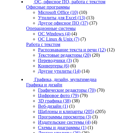
ОС, офисное ПО, работа с текстом
Офисные программы
Microsoft Office
(10)
(10)
Утилиты для Excel
(13)
(13)
Другое офисное ПО
(37)
(37)
Операционные системы
ОС Windows
(4)
(4)
ОС Linux & Unix
(7)
(7)
Работа с текстом
Распознавание текста и речи
(12)
(12)
Текстовые редакторы
(20)
(20)
Переводчики
(3)
(3)
Конвертеры
(6)
(6)
Другие утилиты
(14)
(14)
Графика, дизайн, мультимедиа
Графика и дизайн
Графические редакторы
(70)
(70)
Цифровое фото
(79)
(79)
3D графика
(38)
(38)
Веб-дизайн
(1)
(1)
Шаблоны и клипарты
(205)
(205)
Программы просмотра
(3)
(3)
Издательские системы
(4)
(4)
Схемы и диаграммы
(1)
(1)
Другие утилиты
(26)
(26)