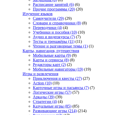
Расписание занятий
(6)
(6)
Прочие программы
(20)
(20)
Изучение языков
Самоучители
(29)
(29)
Словари и справочники
(8)
(8)
Переводчики
(4)
(4)
Учебники и пособия
(10)
(10)
Аудио и видеокурсы
(7)
(7)
Тесты и тренажёры
(11)
(11)
Чтение и разговорные темы
(1)
(1)
Карты, навигация, путешествия
Мобильные карты
(9)
(9)
Карты и сервисы
(8)
(8)
Редакторы карт
(2)
(2)
Мобильные навигаторы
(19)
(19)
Игры и развлечения
Приключения и квесты
(27)
(27)
Action
(10)
(10)
Карточные игры и пасьянсы
(7)
(7)
Логические игры
(57)
(57)
Аркады
(39)
(39)
Стратегии
(4)
(4)
Казуальные игры
(85)
(85)
Развивающие игры
(214)
(214)