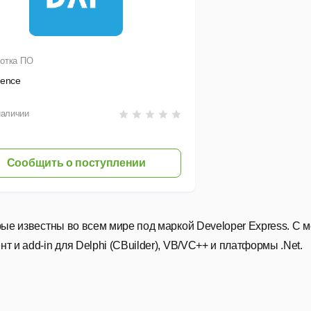
отка ПО
ience
наличии
Сообщить о поступлении
орые известны во всем мире под маркой Developer Express. 
 и add-in для Delphi (CBuilder), VB/VC++ и платформы .Net.