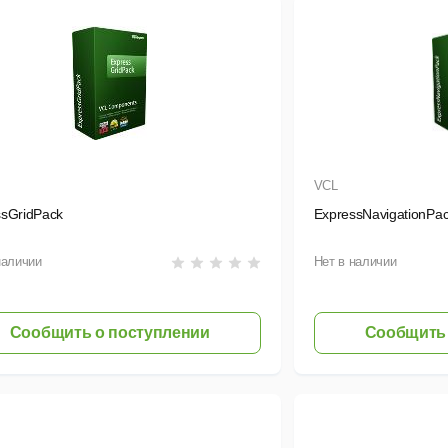
VCL
ssGridPack
ExpressNavigationPa
наличии
Нет в наличии
Сообщить о поступлении
Сообщить 