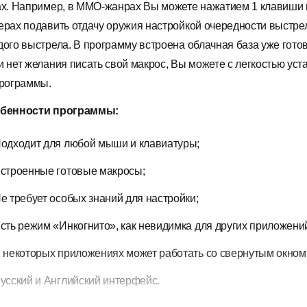
ах. Например, в MMO-жанрах Вы можете нажатием 1 клавиши 
ерах подавить отдачу оружия настройкой очередности выстр
дого выстрела. В программу встроена облачная база уже гото
и нет желания писать свой макрос, Вы можете с легкостью ус
программы.
бенности программы:
одходит для любой мыши и клавиатуры;
строенные готовые макросы;
е требует особых знаний для настройки;
сть режим «Инкогнито», как невидимка для других приложени
 некоторых приложениях может работать со свернутым окном
усский и Английский интерфейс.