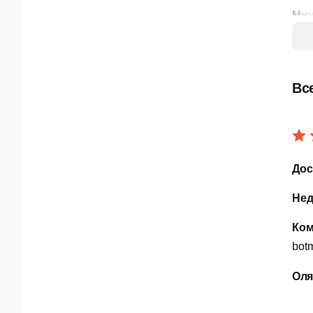
Мин
Н
П
Вс
З
Для
Дос
Нед
Ком
bot
Ол