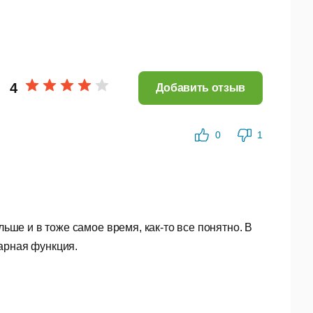
4
Добавить отзыв
0
1
ановлен Microsoft .NET Framework 4.5.
ше и в тоже самое время, как-то все понятно. В
арная функция.