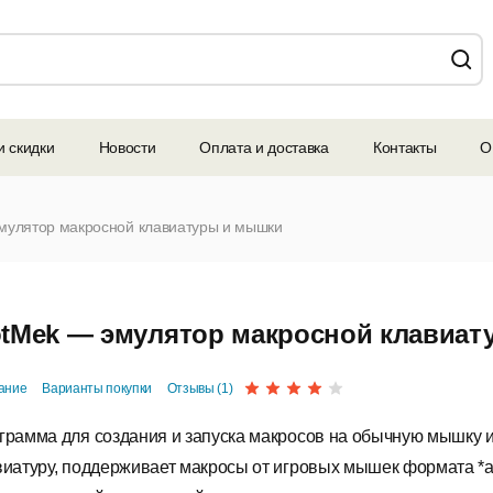
и скидки
Новости
Оплата и доставка
Контакты
О
мулятор макросной клавиатуры и мышки
tMek — эмулятор макросной клавиа
ание
Варианты покупки
Отзывы (1)
грамма для создания и запуска макросов на обычную мышку 
виатуру, поддерживает макросы от игровых мышек формата *