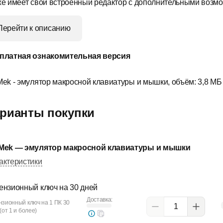
же имеет свой встроенный редактор с дополнительными возм
Перейти к описанию
платная ознакомительная версия
Mek - эмулятор макросной клавиатуры и мышки, объём: 3,8 МБ
рианты покупки
Mek — эмулятор макросной клавиатуры и мышки
актеристики
ензионный ключ на 30 дней
Доставка:
нзионный ключ на 1 ПК 30
(от 1 и более)