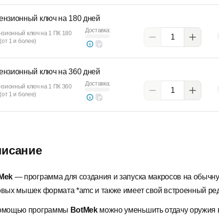
ензионный ключ на 180 дней
Доставка:
нзионный ключ на 1 ПК 180
(от 1 и более)
ензионный ключ на 360 дней
Доставка:
нзионный ключ на 1 ПК 360
(от 1 и более)
исание
Mek
— программа для создания и запуска макросов на обычну
овых мышек формата *amc и также имеет свой встроенный ре
омощью программы
BotMek
можно уменьшить отдачу оружия в