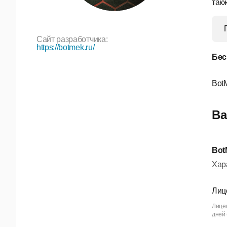
так
Сайт разработчика:
https://botmek.ru/
Бес
Bot
Ва
Bot
Хар
Лиц
Лице
дней 