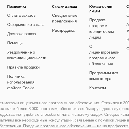
Поддержка
Скидки и акции
Юридическим
С
лицам
Оплата заказов
Специальные
О
Продажа
предложения
Оформление заказа
А
программ
Распродажа
т
юридическим
Доставка заказа
лицам
Н
Помощь
О
О
Уведомление о
лицензировании
конфиденциальности
программного
обеспечения
Правила продажи
Программы для
Политика
компьютера
использования
файлов Cookie
Контакты
нет-магазин лицензионного программного обеспечения. Открылся в 2005 
пателям более 8 000 программ, обеспечивает быструю доставку (эле
едоставляет удобные способы оплаты и систему скидок. Специалисты A
пателям все необходимые консультации, связанные с покупкой лиценз
беспечения. Продажа программного обеспечения — наша профессия