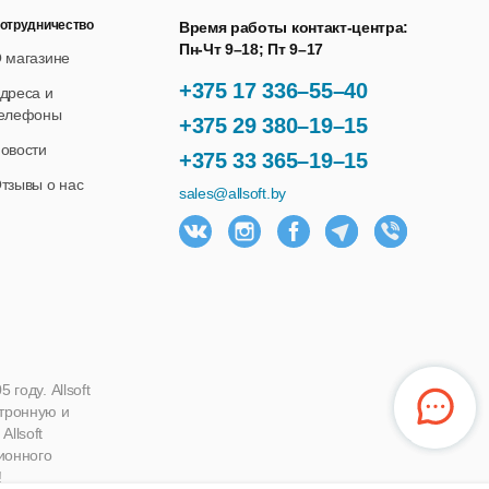
отрудничество
Время работы контакт-центра:
Пн-Чт 9–18; Пт 9–17
 магазине
+375 17 336–55–40
дреса и
елефоны
+375 29 380–19–15
овости
+375 33 365–19–15
тзывы о нас
sales@allsoft.by
году. Allsoft
ктронную и
llsoft
ионного
!