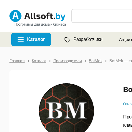
Программы для дома и бизнеса
Каталог
Разработчики
Акции 
Главная
Каталог
Производители
BotMek
BotMek — э
Bo
Опис
Про
кла