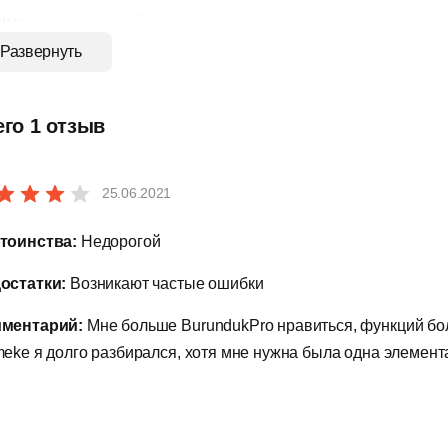
имальная настройка:
Развернуть
аписать или загрузить бесплатный макрос с облачной базы;
рисвоить макрос на клавишу визуальной клавиатуры;
его 1 отзыв
апустить программу.
25.06.2021
 корректной работы программы на компьютере должен быть уст
тоинства:
Недорогой
остатки:
Возникают частые ошибки
ментарий:
Мне больше BurundukPro нравиться, функций боль
meke я долго разбирался, хотя мне нужна была одна элемент
я