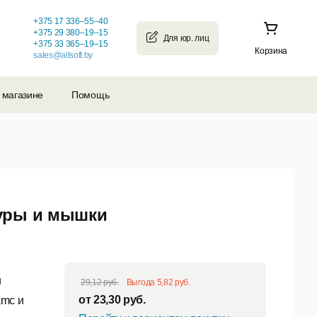
+375 17 336–55–40
+375 29 380–19–15
+375 33 365–19–15
Корзина
sales@allsoft.by
 магазине
Помощь
туры и мышки
и
29,12 руб.
Выгода 5,82 руб.
от
23,30
руб.
amc и