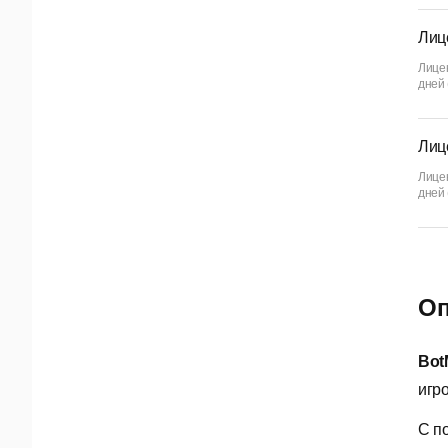
Лиц
Лице
дней 
Лиц
Лице
дней 
Оп
Bot
игр
С п