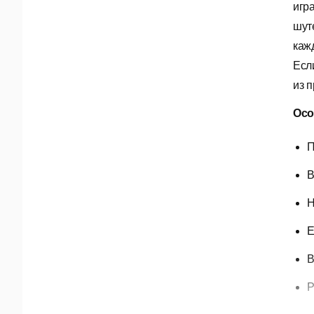
игр
шут
каж
Есл
из 
Осо
П
В
Н
Е
В
Р