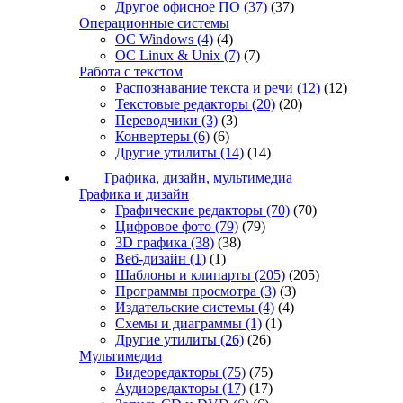
Другое офисное ПО
(37)
(37)
Операционные системы
ОС Windows
(4)
(4)
ОС Linux & Unix
(7)
(7)
Работа с текстом
Распознавание текста и речи
(12)
(12)
Текстовые редакторы
(20)
(20)
Переводчики
(3)
(3)
Конвертеры
(6)
(6)
Другие утилиты
(14)
(14)
Графика, дизайн, мультимедиа
Графика и дизайн
Графические редакторы
(70)
(70)
Цифровое фото
(79)
(79)
3D графика
(38)
(38)
Веб-дизайн
(1)
(1)
Шаблоны и клипарты
(205)
(205)
Программы просмотра
(3)
(3)
Издательские системы
(4)
(4)
Схемы и диаграммы
(1)
(1)
Другие утилиты
(26)
(26)
Мультимедиа
Видеоредакторы
(75)
(75)
Аудиоредакторы
(17)
(17)