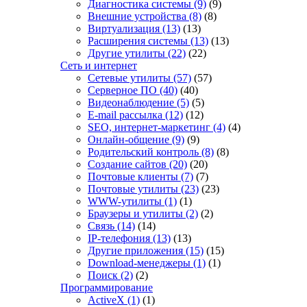
Диагностика системы
(9)
(9)
Внешние устройства
(8)
(8)
Виртуализация
(13)
(13)
Расширения системы
(13)
(13)
Другие утилиты
(22)
(22)
Сеть и интернет
Сетевые утилиты
(57)
(57)
Серверное ПО
(40)
(40)
Видеонаблюдение
(5)
(5)
E-mail рассылка
(12)
(12)
SEO, интернет-маркетинг
(4)
(4)
Онлайн-общение
(9)
(9)
Родительский контроль
(8)
(8)
Создание сайтов
(20)
(20)
Почтовые клиенты
(7)
(7)
Почтовые утилиты
(23)
(23)
WWW-утилиты
(1)
(1)
Браузеры и утилиты
(2)
(2)
Связь
(14)
(14)
IP-телефония
(13)
(13)
Другие приложения
(15)
(15)
Download-менеджеры
(1)
(1)
Поиск
(2)
(2)
Программирование
ActiveX
(1)
(1)