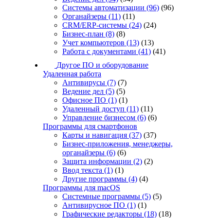
Системы автоматизации
(96)
(96)
Органайзеры
(11)
(11)
CRM/ERP-системы
(24)
(24)
Бизнес-план
(8)
(8)
Учет компьютеров
(13)
(13)
Работа с документами
(41)
(41)
Другое ПО и оборудование
Удаленная работа
Антивирусы
(7)
(7)
Ведение дел
(5)
(5)
Офисное ПО
(1)
(1)
Удаленный доступ
(11)
(11)
Управление бизнесом
(6)
(6)
Программы для смартфонов
Карты и навигация
(37)
(37)
Бизнес-приложения, менеджеры,
органайзеры
(6)
(6)
Защита информации
(2)
(2)
Ввод текста
(1)
(1)
Другие программы
(4)
(4)
Программы для macOS
Системные программы
(5)
(5)
Антивирусное ПО
(1)
(1)
Графические редакторы
(18)
(18)