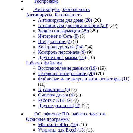
Распродажа
Антивирусы, безопасность
Антивирусы. Безопасность
Антивирусы для дома
(20)
(20)
Антивирусы для организаций
(20)
(20)
Защита информации
(29)
(29)
Интернет и Сеть
(8)
(8)
Шифрование
(2)
(2)
Контроль доступа
(24)
(24)
Контроль персонала
(9)
(9)
Другие программы
(16)
(16)
Работа с файлами
Восстановление данных
(19)
(19)
Резервное копирование
(20)
(20)
Файловые менеджеры и каталогизаторы
(11)
(11)
Архиваторы
(5)
(5)
Очистка диска
(4)
(4)
Работа с DBF
(2)
(2)
Другие утилиты
(22)
(22)
ОС, офисное ПО, работа с текстом
Офисные программы
Microsoft Office
(10)
(10)
Утилиты для Excel
(13)
(13)