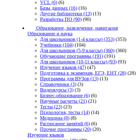
VCL
(6)
(6)
Базы данных
(16)
(16)
Другие библиотеки
(13)
(13)
Разработка ПО
(90)
(90)
Образование, развлечение, навигация
Образование и наука
Для школьников (1-4 классы)
(353)
(353)
Учебники
(104)
(104)
Для школьников (5-9 классы)
(360)
(360)
Обучающие программы
(191)
(191)
Для школьников (10-11 классы)
(93)
(93)
Изучение языков
(47)
(47)
Подготовка к экзаменам, ЕГЭ, ЕНТ
(28)
(28)
Программы для ВУЗов
(13)
(13)
Справочники
(3)
(3)
Видеокурсы
(3)
(3)
Бизнес-образование
(6)
(6)
Научные расчеты
(21)
(21)
Тесты
(23)
(23)
Психология, тесты
(14)
(14)
Медицина
(8)
(8)
Расписание занятий
(6)
(6)
Прочие программы
(20)
(20)
Изучение языков