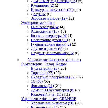
Дом, семья, сад и огород
(5)
(5)
Кулинария
(2)
(2)
Культура и искусство
(40)
(40)
Досуг
(6)
(6)
Здоровье и спорт
(12)
(12)
Электронные книги
IT-литература
(4)
(4)
Аудиокниги
(15)
(15)
Бизнес-литература
(4)
(4)
Воспитание детей
(11)
(11)
Гуманитарные науки
(2)
(2)
Другие издания
(6)
(6)
Студенту и школьнику
(6)
(6)
Управление бизнесом, финансы
Бухгалтерия. Склад. Кадры
Бухгалтерия
(23)
(23)
Торговля
(27)
(27)
Складские программы
(37)
(37)
1С
(56)
(56)
Финансы
(21)
(21)
Домашняя бухгалтерия
(8)
(8)
Кадровый учет
(11)
(11)
Управление бизнесом, CRM/ERP
Управление бизнесом
(50)
(50)
Ведение дел
(54)
(54)