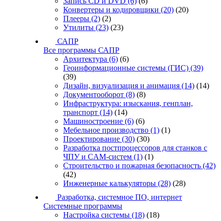
Запись CD и DVD
(6)
(6)
Конвертеры и кодировщики
(20)
(20)
Плееры
(2)
(2)
Утилиты
(23)
(23)
САПР
Все программы САПР
Архитектура
(6)
(6)
Геоинформационные системы (ГИС)
(39)
(39)
Дизайн, визуализация и анимация
(14)
(14)
Документооборот
(8)
(8)
Инфраструктура: изыскания, генплан,
транспорт
(14)
(14)
Машиностроение
(6)
(6)
Мебельное производство
(1)
(1)
Проектирование
(30)
(30)
Разработка постпроцессоров для станков с
ЧПУ и CAM-систем
(1)
(1)
Строительство и пожарная безопасность
(42)
(42)
Инженерные калькуляторы
(28)
(28)
Разработка, системное ПО, интернет
Системные программы
Настройка системы
(18)
(18)