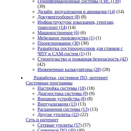
Геоинформационные системы (ГИС)
(39)
(39)
Дизайн, визуализация и анимация
(14)
(14)
Документооборот
(8)
(8)
Инфраструктура: изыскания, генплан,
транспорт
(14)
(14)
Машиностроение
(6)
(6)
Мебельное производство
(1)
(1)
Проектирование
(30)
(30)
Разработка постпроцессоров для станков с
ЧПУ и CAM-систем
(1)
(1)
Строительство и пожарная безопасность
(42)
(42)
Инженерные калькуляторы
(28)
(28)
Разработка, системное ПО, интернет
Системные программы
Настройка системы
(18)
(18)
Диагностика системы
(9)
(9)
Внешние устройства
(8)
(8)
Виртуализация
(13)
(13)
Расширения системы
(13)
(13)
Другие утилиты
(22)
(22)
Сеть и интернет
Сетевые утилиты
(57)
(57)
Серверное ПО
(40)
(40)