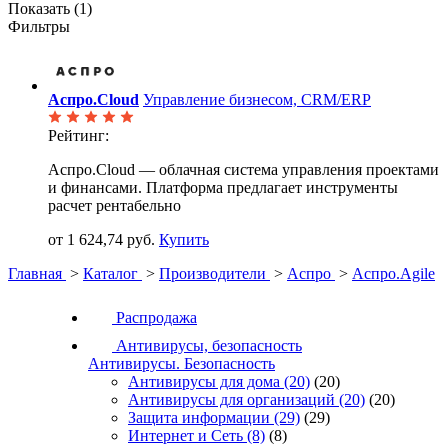
Показать (
1
)
Фильтры
Аспро.Cloud
Управление бизнесом, CRM/ERP
Рейтинг:
Аспро.Cloud — облачная система управления проектами
и финансами. Платформа предлагает инструменты
расчет рентабельно
от 1 624,74 руб.
Купить
Главная
>
Каталог
>
Производители
>
Аспро
>
Аспро.Agile
Распродажа
Антивирусы, безопасность
Антивирусы. Безопасность
Антивирусы для дома
(20)
(20)
Антивирусы для организаций
(20)
(20)
Защита информации
(29)
(29)
Интернет и Сеть
(8)
(8)