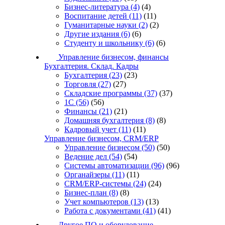
Бизнес-литература
(4)
(4)
Воспитание детей
(11)
(11)
Гуманитарные науки
(2)
(2)
Другие издания
(6)
(6)
Студенту и школьнику
(6)
(6)
Управление бизнесом, финансы
Бухгалтерия. Склад. Кадры
Бухгалтерия
(23)
(23)
Торговля
(27)
(27)
Складские программы
(37)
(37)
1С
(56)
(56)
Финансы
(21)
(21)
Домашняя бухгалтерия
(8)
(8)
Кадровый учет
(11)
(11)
Управление бизнесом, CRM/ERP
Управление бизнесом
(50)
(50)
Ведение дел
(54)
(54)
Системы автоматизации
(96)
(96)
Органайзеры
(11)
(11)
CRM/ERP-системы
(24)
(24)
Бизнес-план
(8)
(8)
Учет компьютеров
(13)
(13)
Работа с документами
(41)
(41)
Другое ПО и оборудование