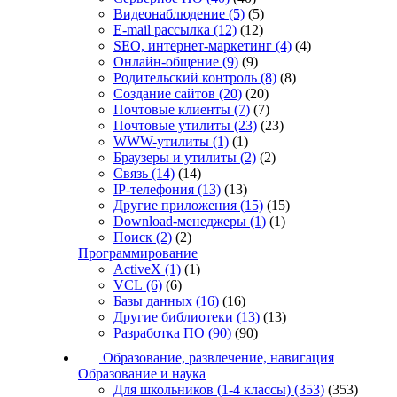
Видеонаблюдение
(5)
(5)
E-mail рассылка
(12)
(12)
SEO, интернет-маркетинг
(4)
(4)
Онлайн-общение
(9)
(9)
Родительский контроль
(8)
(8)
Создание сайтов
(20)
(20)
Почтовые клиенты
(7)
(7)
Почтовые утилиты
(23)
(23)
WWW-утилиты
(1)
(1)
Браузеры и утилиты
(2)
(2)
Связь
(14)
(14)
IP-телефония
(13)
(13)
Другие приложения
(15)
(15)
Download-менеджеры
(1)
(1)
Поиск
(2)
(2)
Программирование
ActiveX
(1)
(1)
VCL
(6)
(6)
Базы данных
(16)
(16)
Другие библиотеки
(13)
(13)
Разработка ПО
(90)
(90)
Образование, развлечение, навигация
Образование и наука
Для школьников (1-4 классы)
(353)
(353)