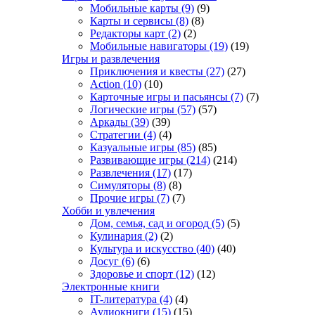
Мобильные карты
(9)
(9)
Карты и сервисы
(8)
(8)
Редакторы карт
(2)
(2)
Мобильные навигаторы
(19)
(19)
Игры и развлечения
Приключения и квесты
(27)
(27)
Action
(10)
(10)
Карточные игры и пасьянсы
(7)
(7)
Логические игры
(57)
(57)
Аркады
(39)
(39)
Стратегии
(4)
(4)
Казуальные игры
(85)
(85)
Развивающие игры
(214)
(214)
Развлечения
(17)
(17)
Симуляторы
(8)
(8)
Прочие игры
(7)
(7)
Хобби и увлечения
Дом, семья, сад и огород
(5)
(5)
Кулинария
(2)
(2)
Культура и искусство
(40)
(40)
Досуг
(6)
(6)
Здоровье и спорт
(12)
(12)
Электронные книги
IT-литература
(4)
(4)
Аудиокниги
(15)
(15)