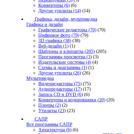
Конвертеры
(6)
(6)
Другие утилиты
(14)
(14)
Графика, дизайн, мультимедиа
Графика и дизайн
Графические редакторы
(70)
(70)
Цифровое фото
(79)
(79)
3D графика
(38)
(38)
Веб-дизайн
(1)
(1)
Шаблоны и клипарты
(205)
(205)
Программы просмотра
(3)
(3)
Издательские системы
(4)
(4)
Схемы и диаграммы
(1)
(1)
Другие утилиты
(26)
(26)
Мультимедиа
Видеоредакторы
(75)
(75)
Аудиоредакторы
(17)
(17)
Запись CD и DVD
(6)
(6)
Конвертеры и кодировщики
(20)
(20)
Плееры
(2)
(2)
Утилиты
(23)
(23)
САПР
Все программы САПР
Архитектура
(6)
(6)