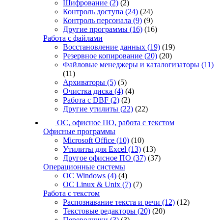
Шифрование
(2)
(2)
Контроль доступа
(24)
(24)
Контроль персонала
(9)
(9)
Другие программы
(16)
(16)
Работа с файлами
Восстановление данных
(19)
(19)
Резервное копирование
(20)
(20)
Файловые менеджеры и каталогизаторы
(11)
(11)
Архиваторы
(5)
(5)
Очистка диска
(4)
(4)
Работа с DBF
(2)
(2)
Другие утилиты
(22)
(22)
ОС, офисное ПО, работа с текстом
Офисные программы
Microsoft Office
(10)
(10)
Утилиты для Excel
(13)
(13)
Другое офисное ПО
(37)
(37)
Операционные системы
ОС Windows
(4)
(4)
ОС Linux & Unix
(7)
(7)
Работа с текстом
Распознавание текста и речи
(12)
(12)
Текстовые редакторы
(20)
(20)
Переводчики
(3)
(3)