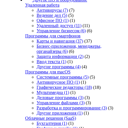
Удаленная работа
Антивирусы
(7)
(7)
Ведение дел
(5)
(5)
Офисное ПО
(1)
(1)
Удаленный доступ
(11)
(11)
Управление бизнесом
(6)
(6)
Программы для смартфонов
Карты и навигация
(37)
(37)
Бизнес-приложения, менеджеры,
органайзеры
(6)
(6)
Защита информации
(2)
(2)
Ввод текста
(1)
(1)
Другие программы
(4)
(4)
Программы для macOS
Системные программы
(5)
(5)
Антивирусное ПО
(1)
(1)
Графические редакторы
(18)
(18)
Мультимедиа
(1)
(1)
Деловые программы
(3)
(3)
Управление файлами
(3)
(3)
Разработка и программирование
(3)
(3)
Другие приложения
(1)
(1)
Облачные решения (SaaS)
Бухгалтерия
(1)
(1)