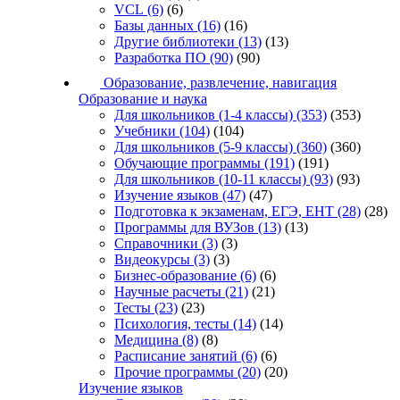
VCL
(6)
(6)
Базы данных
(16)
(16)
Другие библиотеки
(13)
(13)
Разработка ПО
(90)
(90)
Образование, развлечение, навигация
Образование и наука
Для школьников (1-4 классы)
(353)
(353)
Учебники
(104)
(104)
Для школьников (5-9 классы)
(360)
(360)
Обучающие программы
(191)
(191)
Для школьников (10-11 классы)
(93)
(93)
Изучение языков
(47)
(47)
Подготовка к экзаменам, ЕГЭ, ЕНТ
(28)
(28)
Программы для ВУЗов
(13)
(13)
Справочники
(3)
(3)
Видеокурсы
(3)
(3)
Бизнес-образование
(6)
(6)
Научные расчеты
(21)
(21)
Тесты
(23)
(23)
Психология, тесты
(14)
(14)
Медицина
(8)
(8)
Расписание занятий
(6)
(6)
Прочие программы
(20)
(20)
Изучение языков