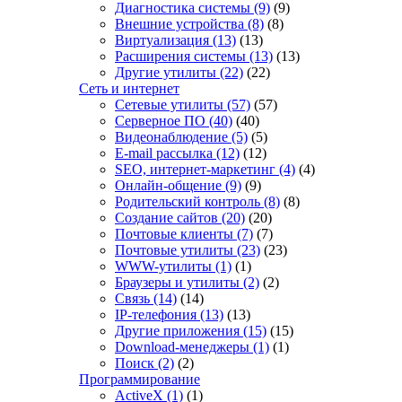
Диагностика системы
(9)
(9)
Внешние устройства
(8)
(8)
Виртуализация
(13)
(13)
Расширения системы
(13)
(13)
Другие утилиты
(22)
(22)
Сеть и интернет
Сетевые утилиты
(57)
(57)
Серверное ПО
(40)
(40)
Видеонаблюдение
(5)
(5)
E-mail рассылка
(12)
(12)
SEO, интернет-маркетинг
(4)
(4)
Онлайн-общение
(9)
(9)
Родительский контроль
(8)
(8)
Создание сайтов
(20)
(20)
Почтовые клиенты
(7)
(7)
Почтовые утилиты
(23)
(23)
WWW-утилиты
(1)
(1)
Браузеры и утилиты
(2)
(2)
Связь
(14)
(14)
IP-телефония
(13)
(13)
Другие приложения
(15)
(15)
Download-менеджеры
(1)
(1)
Поиск
(2)
(2)
Программирование
ActiveX
(1)
(1)