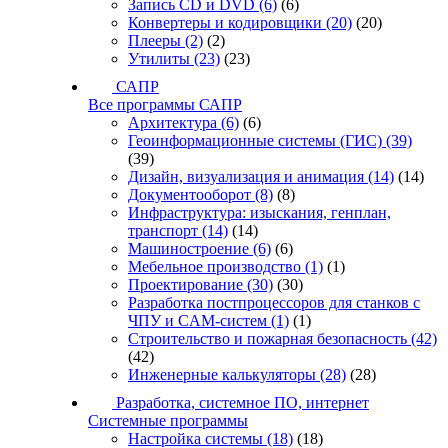
Запись CD и DVD
(6)
(6)
Конвертеры и кодировщики
(20)
(20)
Плееры
(2)
(2)
Утилиты
(23)
(23)
САПР
Все программы САПР
Архитектура
(6)
(6)
Геоинформационные системы (ГИС)
(39)
(39)
Дизайн, визуализация и анимация
(14)
(14)
Документооборот
(8)
(8)
Инфраструктура: изыскания, генплан,
транспорт
(14)
(14)
Машиностроение
(6)
(6)
Мебельное производство
(1)
(1)
Проектирование
(30)
(30)
Разработка постпроцессоров для станков с
ЧПУ и CAM-систем
(1)
(1)
Строительство и пожарная безопасность
(42)
(42)
Инженерные калькуляторы
(28)
(28)
Разработка, системное ПО, интернет
Системные программы
Настройка системы
(18)
(18)