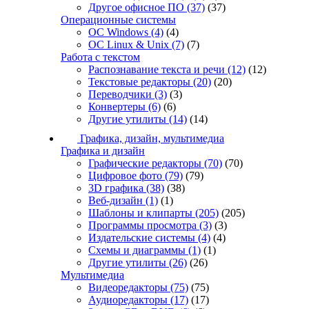
Другое офисное ПО
(37)
(37)
Операционные системы
ОС Windows
(4)
(4)
ОС Linux & Unix
(7)
(7)
Работа с текстом
Распознавание текста и речи
(12)
(12)
Текстовые редакторы
(20)
(20)
Переводчики
(3)
(3)
Конвертеры
(6)
(6)
Другие утилиты
(14)
(14)
Графика, дизайн, мультимедиа
Графика и дизайн
Графические редакторы
(70)
(70)
Цифровое фото
(79)
(79)
3D графика
(38)
(38)
Веб-дизайн
(1)
(1)
Шаблоны и клипарты
(205)
(205)
Программы просмотра
(3)
(3)
Издательские системы
(4)
(4)
Схемы и диаграммы
(1)
(1)
Другие утилиты
(26)
(26)
Мультимедиа
Видеоредакторы
(75)
(75)
Аудиоредакторы
(17)
(17)