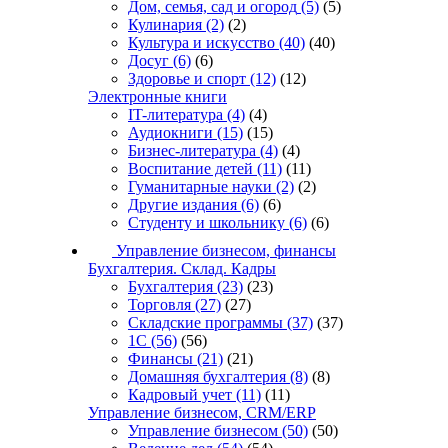
Дом, семья, сад и огород
(5)
(5)
Кулинария
(2)
(2)
Культура и искусство
(40)
(40)
Досуг
(6)
(6)
Здоровье и спорт
(12)
(12)
Электронные книги
IT-литература
(4)
(4)
Аудиокниги
(15)
(15)
Бизнес-литература
(4)
(4)
Воспитание детей
(11)
(11)
Гуманитарные науки
(2)
(2)
Другие издания
(6)
(6)
Студенту и школьнику
(6)
(6)
Управление бизнесом, финансы
Бухгалтерия. Склад. Кадры
Бухгалтерия
(23)
(23)
Торговля
(27)
(27)
Складские программы
(37)
(37)
1С
(56)
(56)
Финансы
(21)
(21)
Домашняя бухгалтерия
(8)
(8)
Кадровый учет
(11)
(11)
Управление бизнесом, CRM/ERP
Управление бизнесом
(50)
(50)