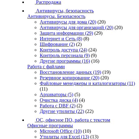
Распродажа
Антивирусы, безопасность
Антивирусы. Безопасность
Антивирусы для дома
(20)
(20)
Антивирусы для организаций
(20)
(20)
Защита информации
(29)
(29)
Интернет и Сеть
(8)
(8)
Шифрование
(2)
(2)
Контроль доступа
(24)
(24)
Контроль персонала
(9)
(9)
Другие программы
(16)
(16)
Работа с файлами
Восстановление данных
(19)
(19)
Резервное копирование
(20)
(20)
Файловые менеджеры и каталогизаторы
(11)
(11)
Архиваторы
(5)
(5)
Очистка диска
(4)
(4)
Работа с DBF
(2)
(2)
Другие утилиты
(22)
(22)
ОС, офисное ПО, работа с текстом
Офисные программы
Microsoft Office
(10)
(10)
Утилиты для Excel
(13)
(13)