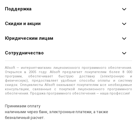
Каталог программ
Поддержка
Разработчики
Оплата заказов
Скидки и акции
Оформление заказа
Специальные
предложения
Юридическим лицам
Доставка заказа
Распродажа
Продажа программ юридическим лицам
Сотрудничество
Помощь
О лицензировании программного обеспечения
Уведомление о конфиденциальности
О магазине
Allsoft — интернет-магазин лицензионного программного обеспечения.
Программы для компьютера
Открылся в 2005 году. Allsoft предлагает покупателям более 8 000
Правила продажи
Адреса и телефоны
программ, обеспечивает быструю доставку (электронную и
физическую), предоставляет удобные способы оплаты и систему
Контакты
Политика использования файлов Cookie
скидок. Специалисты Allsoft оказывают покупателям все необходимые
Новости
консультации, связанные с покупкой лицензионного программного
обеспечения. Продажа программного обеспечения — наша профессия!
Отзывы о нас
Принимаем оплату
наличными через банк, электронные платежи, а также
безналичный расчет.