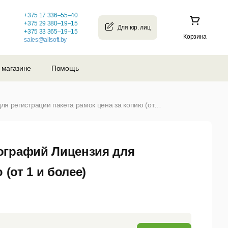
+375 17 336–55–40
+375 29 380–19–15
+375 33 365–19–15
Корзина
sales@allsoft.by
 магазине
Помощь
Спортивные рамки — 75 рамок для фотографий Лицензия для регистрации пакета рамок цена за копию (от 1 и более)
ографий Лицензия для
(от 1 и более)