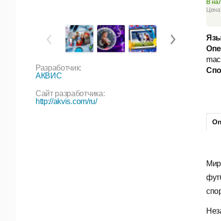
В на
Цена 
Язы
Опе
macO
Разработчик:
Спо
АКВИС
Сайт разработчика:
http://akvis.com/ru/
Оп
Мир
фут
спо
Нез