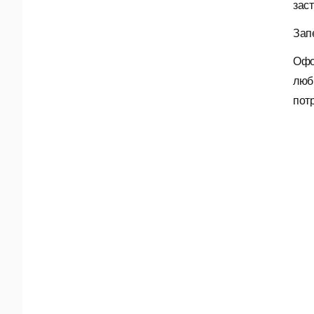
зас
Зап
Офо
люб
пот