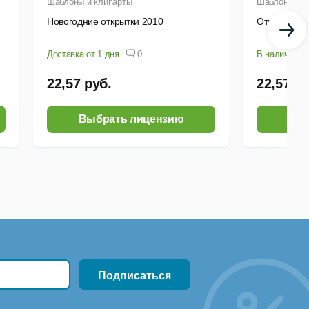
Шаблоны и клипарты
Шаблоны и к
Новогодние открытки 2010
Открытки с 
Доставка от 1 дня
0
В наличии
22,57 руб.
22,57 ру
Выбрать лицензию
Выб