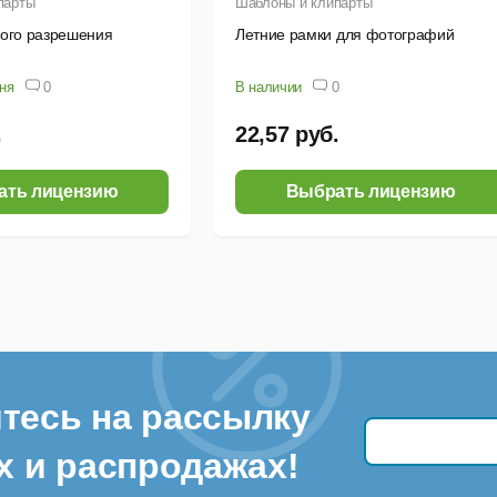
парты
Шаблоны и клипарты
кого разрешения
Летние рамки для фотографий
дня
0
В наличии
0
.
22,57 руб.
ать лицензию
Выбрать лицензию
тесь на рассылку
х и распродажах!