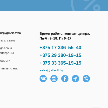
отрудничество
Время работы контакт-центра:
Пн-Чт 9–18; Пт 9–17
 магазине
+375 17 336–55–40
дреса и
елефоны
+375 29 380–19–15
овости
+375 33 365–19–15
тзывы о нас
sales@allsoft.by