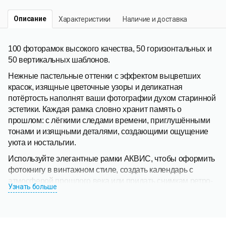
Описание
Характеристики
Наличие и доставка
100 фоторамок высокого качества, 50 горизонтальных и
50 вертикальных шаблонов.
Нежные пастельные оттенки с эффектом выцветших
красок, изящные цветочные узоры и деликатная
потёртость наполнят ваши фотографии духом старинной
эстетики. Каждая рамка словно хранит память о
прошлом: с лёгкими следами времени, приглушёнными
тонами и изящными деталями, создающими ощущение
уюта и ностальгии.
Используйте элегантные рамки АКВИС, чтобы оформить
фотокнигу в винтажном стиле, создать календарь с
атмосферой прошлого века или придать снимкам ретро-
Узнать больше
эффект. Рамки станут изысканным дополнением для
открыток и приглашений. Подарите своим фотографиям
очарование старины!