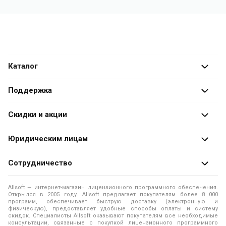
Каталог
Каталог программ
Поддержка
Разработчики
Оплата заказов
Скидки и акции
Оформление заказа
Специальные
предложения
Юридическим лицам
Доставка заказа
Распродажа
Продажа программ юридическим лицам
Сотрудничество
Помощь
О лицензировании программного обеспечения
Уведомление о конфиденциальности
О магазине
Allsoft — интернет-магазин лицензионного программного обеспечения.
Программы для компьютера
Открылся в 2005 году. Allsoft предлагает покупателям более 8 000
Правила продажи
Адреса и телефоны
программ, обеспечивает быструю доставку (электронную и
физическую), предоставляет удобные способы оплаты и систему
Контакты
Политика использования файлов Cookie
скидок. Специалисты Allsoft оказывают покупателям все необходимые
Новости
консультации, связанные с покупкой лицензионного программного