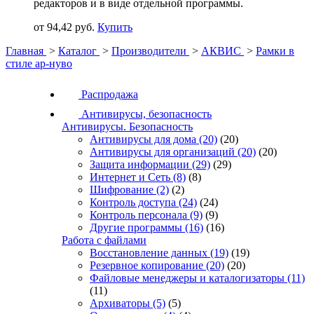
редакторов и в виде отдельной программы.
от 94,42 руб.
Купить
Главная
>
Каталог
>
Производители
>
АКВИС
>
Рамки в
стиле ар-нуво
Распродажа
Антивирусы, безопасность
Антивирусы. Безопасность
Антивирусы для дома
(20)
(20)
Антивирусы для организаций
(20)
(20)
Защита информации
(29)
(29)
Интернет и Сеть
(8)
(8)
Шифрование
(2)
(2)
Контроль доступа
(24)
(24)
Контроль персонала
(9)
(9)
Другие программы
(16)
(16)
Работа с файлами
Восстановление данных
(19)
(19)
Резервное копирование
(20)
(20)
Файловые менеджеры и каталогизаторы
(11)
(11)
Архиваторы
(5)
(5)