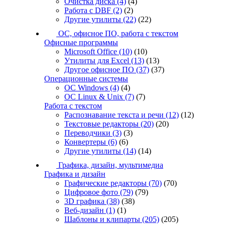
Очистка диска
(4)
(4)
Работа с DBF
(2)
(2)
Другие утилиты
(22)
(22)
ОС, офисное ПО, работа с текстом
Офисные программы
Microsoft Office
(10)
(10)
Утилиты для Excel
(13)
(13)
Другое офисное ПО
(37)
(37)
Операционные системы
ОС Windows
(4)
(4)
ОС Linux & Unix
(7)
(7)
Работа с текстом
Распознавание текста и речи
(12)
(12)
Текстовые редакторы
(20)
(20)
Переводчики
(3)
(3)
Конвертеры
(6)
(6)
Другие утилиты
(14)
(14)
Графика, дизайн, мультимедиа
Графика и дизайн
Графические редакторы
(70)
(70)
Цифровое фото
(79)
(79)
3D графика
(38)
(38)
Веб-дизайн
(1)
(1)
Шаблоны и клипарты
(205)
(205)