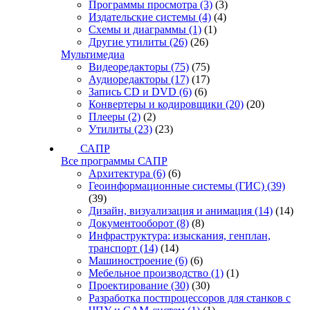
Программы просмотра
(3)
(3)
Издательские системы
(4)
(4)
Схемы и диаграммы
(1)
(1)
Другие утилиты
(26)
(26)
Мультимедиа
Видеоредакторы
(75)
(75)
Аудиоредакторы
(17)
(17)
Запись CD и DVD
(6)
(6)
Конвертеры и кодировщики
(20)
(20)
Плееры
(2)
(2)
Утилиты
(23)
(23)
САПР
Все программы САПР
Архитектура
(6)
(6)
Геоинформационные системы (ГИС)
(39)
(39)
Дизайн, визуализация и анимация
(14)
(14)
Документооборот
(8)
(8)
Инфраструктура: изыскания, генплан,
транспорт
(14)
(14)
Машиностроение
(6)
(6)
Мебельное производство
(1)
(1)
Проектирование
(30)
(30)
Разработка постпроцессоров для станков с