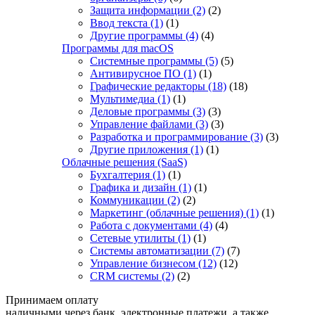
Защита информации
(2)
(2)
Ввод текста
(1)
(1)
Другие программы
(4)
(4)
Программы для macOS
Системные программы
(5)
(5)
Антивирусное ПО
(1)
(1)
Графические редакторы
(18)
(18)
Мультимедиа
(1)
(1)
Деловые программы
(3)
(3)
Управление файлами
(3)
(3)
Разработка и программирование
(3)
(3)
Другие приложения
(1)
(1)
Облачные решения (SaaS)
Бухгалтерия
(1)
(1)
Графика и дизайн
(1)
(1)
Коммуникации
(2)
(2)
Маркетинг (облачные решения)
(1)
(1)
Работа с документами
(4)
(4)
Сетевые утилиты
(1)
(1)
Системы автоматизации
(7)
(7)
Управление бизнесом
(12)
(12)
CRM системы
(2)
(2)
Принимаем оплату
наличными через банк, электронные платежи, а также