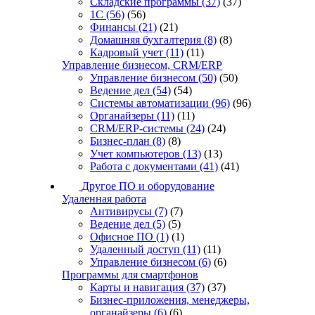
Складские программы
(37)
(37)
1С
(56)
(56)
Финансы
(21)
(21)
Домашняя бухгалтерия
(8)
(8)
Кадровый учет
(11)
(11)
Управление бизнесом, CRM/ERP
Управление бизнесом
(50)
(50)
Ведение дел
(54)
(54)
Системы автоматизации
(96)
(96)
Органайзеры
(11)
(11)
CRM/ERP-системы
(24)
(24)
Бизнес-план
(8)
(8)
Учет компьютеров
(13)
(13)
Работа с документами
(41)
(41)
Другое ПО и оборудование
Удаленная работа
Антивирусы
(7)
(7)
Ведение дел
(5)
(5)
Офисное ПО
(1)
(1)
Удаленный доступ
(11)
(11)
Управление бизнесом
(6)
(6)
Программы для смартфонов
Карты и навигация
(37)
(37)
Бизнес-приложения, менеджеры,
органайзеры
(6)
(6)