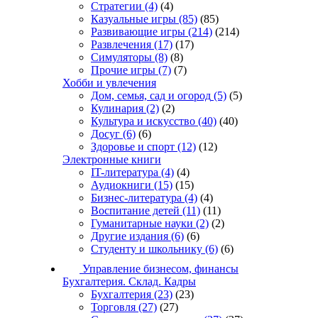
Стратегии
(4)
(4)
Казуальные игры
(85)
(85)
Развивающие игры
(214)
(214)
Развлечения
(17)
(17)
Симуляторы
(8)
(8)
Прочие игры
(7)
(7)
Хобби и увлечения
Дом, семья, сад и огород
(5)
(5)
Кулинария
(2)
(2)
Культура и искусство
(40)
(40)
Досуг
(6)
(6)
Здоровье и спорт
(12)
(12)
Электронные книги
IT-литература
(4)
(4)
Аудиокниги
(15)
(15)
Бизнес-литература
(4)
(4)
Воспитание детей
(11)
(11)
Гуманитарные науки
(2)
(2)
Другие издания
(6)
(6)
Студенту и школьнику
(6)
(6)
Управление бизнесом, финансы
Бухгалтерия. Склад. Кадры
Бухгалтерия
(23)
(23)
Торговля
(27)
(27)