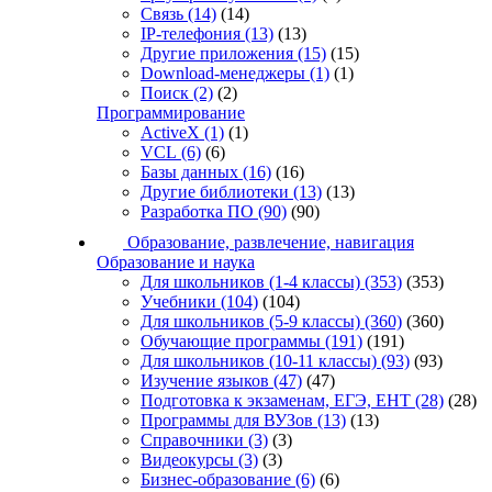
Связь
(14)
(14)
IP-телефония
(13)
(13)
Другие приложения
(15)
(15)
Download-менеджеры
(1)
(1)
Поиск
(2)
(2)
Программирование
ActiveX
(1)
(1)
VCL
(6)
(6)
Базы данных
(16)
(16)
Другие библиотеки
(13)
(13)
Разработка ПО
(90)
(90)
Образование, развлечение, навигация
Образование и наука
Для школьников (1-4 классы)
(353)
(353)
Учебники
(104)
(104)
Для школьников (5-9 классы)
(360)
(360)
Обучающие программы
(191)
(191)
Для школьников (10-11 классы)
(93)
(93)
Изучение языков
(47)
(47)
Подготовка к экзаменам, ЕГЭ, ЕНТ
(28)
(28)
Программы для ВУЗов
(13)
(13)
Справочники
(3)
(3)
Видеокурсы
(3)
(3)
Бизнес-образование
(6)
(6)