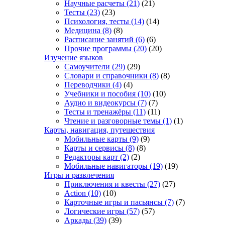
Научные расчеты
(21)
(21)
Тесты
(23)
(23)
Психология, тесты
(14)
(14)
Медицина
(8)
(8)
Расписание занятий
(6)
(6)
Прочие программы
(20)
(20)
Изучение языков
Самоучители
(29)
(29)
Словари и справочники
(8)
(8)
Переводчики
(4)
(4)
Учебники и пособия
(10)
(10)
Аудио и видеокурсы
(7)
(7)
Тесты и тренажёры
(11)
(11)
Чтение и разговорные темы
(1)
(1)
Карты, навигация, путешествия
Мобильные карты
(9)
(9)
Карты и сервисы
(8)
(8)
Редакторы карт
(2)
(2)
Мобильные навигаторы
(19)
(19)
Игры и развлечения
Приключения и квесты
(27)
(27)
Action
(10)
(10)
Карточные игры и пасьянсы
(7)
(7)
Логические игры
(57)
(57)
Аркады
(39)
(39)