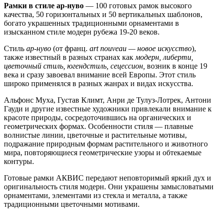
Рамки в стиле ар-нуво
— 100 готовых рамок высокого
качества, 50 горизонтальных и 50 вертикальных шаблонов,
богато украшенных традиционными орнаментами в
изысканном стиле модерн рубежа 19-20 веков.
Стиль
ар-нуво
(от франц.
art nouveau — новое искусство
),
также известный в разных странах как
модерн, либерти,
цветочный стиль, югендстиль, сецессион,
возник в конце 19
века и сразу завоевал внимание всей Европы. Этот стиль
широко применялся в разных жанрах и видах искусства.
Альфонс Муха, Густав Климт, Анри де Тулуз-Лотрек, Антони
Гауди и другие известные художники привлекали внимание к
красоте природы, сосредоточившись на органических и
геометрических формах. Особенности стиля — плавные
волнистые линии, цветочные и растительные мотивы,
подражание природным формам растительного и животного
мира, повторяющиеся геометрические узоры и обтекаемые
контуры.
Готовые рамки АКВИС передают неповторимый яркий дух и
оригинальность стиля модерн. Они украшены замысловатыми
орнаментами, элементами из стекла и металла, а также
традиционными цветочными мотивами.