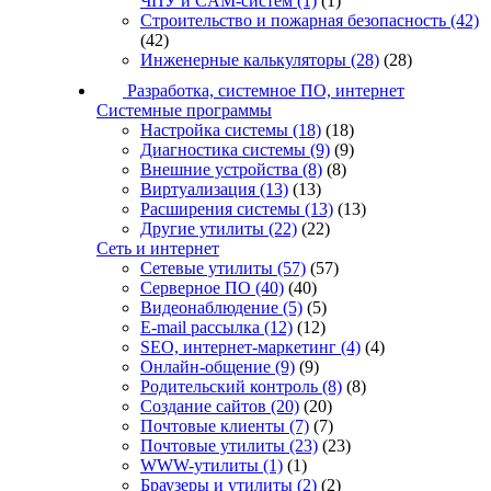
ЧПУ и CAM-систем
(1)
(1)
Строительство и пожарная безопасность
(42)
(42)
Инженерные калькуляторы
(28)
(28)
Разработка, системное ПО, интернет
Системные программы
Настройка системы
(18)
(18)
Диагностика системы
(9)
(9)
Внешние устройства
(8)
(8)
Виртуализация
(13)
(13)
Расширения системы
(13)
(13)
Другие утилиты
(22)
(22)
Сеть и интернет
Сетевые утилиты
(57)
(57)
Серверное ПО
(40)
(40)
Видеонаблюдение
(5)
(5)
E-mail рассылка
(12)
(12)
SEO, интернет-маркетинг
(4)
(4)
Онлайн-общение
(9)
(9)
Родительский контроль
(8)
(8)
Создание сайтов
(20)
(20)
Почтовые клиенты
(7)
(7)
Почтовые утилиты
(23)
(23)
WWW-утилиты
(1)
(1)
Браузеры и утилиты
(2)
(2)