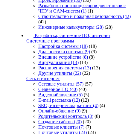
Проектирование
(30)
(30)
Разработка постпроцессоров для станков с
ЧПУ и CAM-систем
(1)
(1)
Строительство и пожарная безопасность
(42)
(42)
Инженерные калькуляторы
(28)
(28)
Разработка, системное ПО, интернет
Системные программы
Настройка системы
(18)
(18)
Диагностика системы
(9)
(9)
Внешние устройства
(8)
(8)
Виртуализация
(13)
(13)
Расширения системы
(13)
(13)
Другие утилиты
(22)
(22)
Сеть и интернет
Сетевые утилиты
(57)
(57)
Серверное ПО
(40)
(40)
Видеонаблюдение
(5)
(5)
E-mail рассылка
(12)
(12)
SEO, интернет-маркетинг
(4)
(4)
Онлайн-общение
(9)
(9)
Родительский контроль
(8)
(8)
Создание сайтов
(20)
(20)
Почтовые клиенты
(7)
(7)
Почтовые утилиты
(23)
(23)