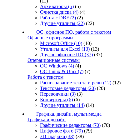
(11)
Архиваторы
(5)
(5)
Очистка диска
(4)
(4)
Работа с DBF
(2)
(2)
Другие утилиты
(22)
(22)
ОС, офисное ПО, работа с текстом
Офисные программы
Microsoft Office
(10)
(10)
Утилиты для Excel
(13)
(13)
Другое офисное ПО
(37)
(37)
Операционные системы
ОС Windows
(4)
(4)
ОС Linux & Unix
(7)
(7)
Работа с текстом
Распознавание текста и речи
(12)
(12)
Текстовые редакторы
(20)
(20)
Переводчики
(3)
(3)
Конвертеры
(6)
(6)
Другие утилиты
(14)
(14)
Графика, дизайн, мультимедиа
Графика и дизайн
Графические редакторы
(70)
(70)
Цифровое фото
(79)
(79)
3D графика
(38)
(38)