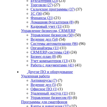
Бухгалтерия
(23)
(23)
Торговля
(27)
(27)
Складские программы
(37)
(37)
1С
(56)
(56)
Финансы
(21)
(21)
Домашняя бухгалтерия
(8)
(8)
Кадровый учет
(11)
(11)
Управление бизнесом, CRM/ERP
Управление бизнесом
(50)
(50)
Ведение дел
(54)
(54)
Системы автоматизации
(96)
(96)
Органайзеры
(11)
(11)
CRM/ERP-системы
(24)
(24)
Бизнес-план
(8)
(8)
Учет компьютеров
(13)
(13)
Работа с документами
(41)
(41)
Другое ПО и оборудование
Удаленная работа
Антивирусы
(7)
(7)
Ведение дел
(5)
(5)
Офисное ПО
(1)
(1)
Удаленный доступ
(11)
(11)
Управление бизнесом
(6)
(6)
Программы для смартфонов
Карты и навигация
(37)
(37)