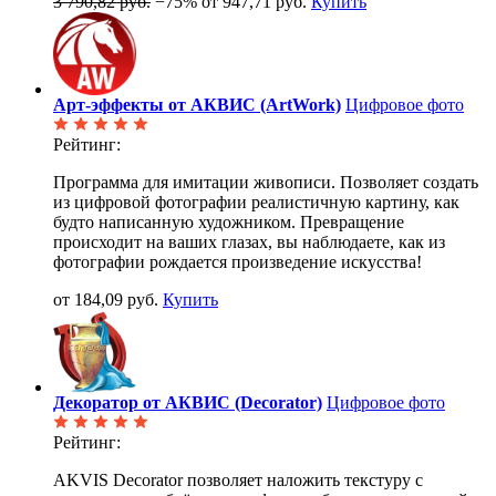
3 790,82 руб.
−75%
от 947,71 руб.
Купить
Арт-эффекты от АКВИС (ArtWork)
Цифровое фото
Рейтинг:
Программа для имитации живописи. Позволяет создать
из цифровой фотографии реалистичную картину, как
будто написанную художником. Превращение
происходит на ваших глазах, вы наблюдаете, как из
фотографии рождается произведение искусства!
от 184,09 руб.
Купить
Декоратор от АКВИС (Decorator)
Цифровое фото
Рейтинг:
AKVIS Decorator позволяет наложить текстуру с