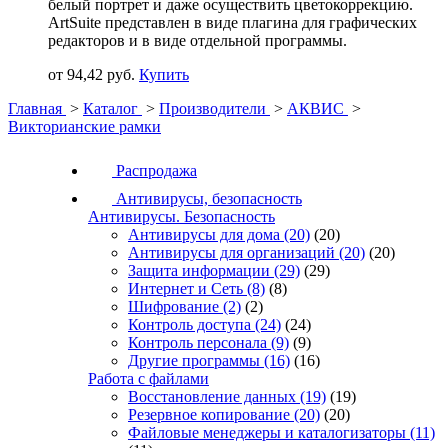
белый портрет и даже осуществить цветокоррекцию.
ArtSuite представлен в виде плагина для графических
редакторов и в виде отдельной программы.
от 94,42 руб.
Купить
Главная
>
Каталог
>
Производители
>
АКВИС
>
Викторианские рамки
Распродажа
Антивирусы, безопасность
Антивирусы. Безопасность
Антивирусы для дома
(20)
(20)
Антивирусы для организаций
(20)
(20)
Защита информации
(29)
(29)
Интернет и Сеть
(8)
(8)
Шифрование
(2)
(2)
Контроль доступа
(24)
(24)
Контроль персонала
(9)
(9)
Другие программы
(16)
(16)
Работа с файлами
Восстановление данных
(19)
(19)
Резервное копирование
(20)
(20)
Файловые менеджеры и каталогизаторы
(11)