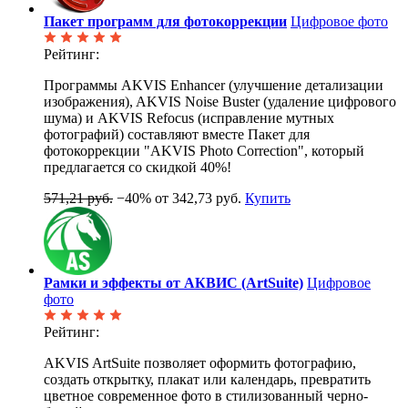
Пакет программ для фотокоррекции
Цифровое фото
Рейтинг:
Программы AKVIS Enhancer (улучшение детализации
изображения), AKVIS Noise Buster (удаление цифрового
шума) и AKVIS Refocus (исправление мутных
фотографий) составляют вместе Пакет для
фотокоррекции "AKVIS Photo Correction", который
предлагается со скидкой 40%!
571,21 руб.
−40%
от 342,73 руб.
Купить
Рамки и эффекты от АКВИС (ArtSuite)
Цифровое
фото
Рейтинг:
AKVIS ArtSuite позволяет оформить фотографию,
создать открытку, плакат или календарь, превратить
цветное современное фото в стилизованный черно-