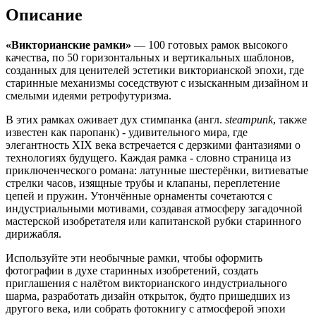
Описание
«Викторианские рамки»
— 100 готовых рамок высокого
качества, по 50 горизонтальных и вертикальных шаблонов,
созданных для ценителей эстетики викторианской эпохи, где
старинные механизмы соседствуют с изысканным дизайном и
смелыми идеями ретрофутуризма.
В этих рамках оживает дух стимпанка (англ.
steampunk
, также
известен как паропанк) - удивительного мира, где
элегантность XIX века встречается с дерзкими фантазиями о
технологиях будущего. Каждая рамка - словно страница из
приключенческого романа: латунные шестерёнки, витиеватые
стрелки часов, изящные трубы и клапаны, переплетение
цепей и пружин. Утончённые орнаменты сочетаются с
индустриальными мотивами, создавая атмосферу загадочной
мастерской изобретателя или капитанской рубки старинного
дирижабля.
Используйте эти необычные рамки, чтобы оформить
фотографии в духе старинных изобретений, создать
приглашения с налётом викторианского индустриального
шарма, разработать дизайн открыток, будто пришедших из
другого века, или собрать фотокнигу с атмосферой эпохи