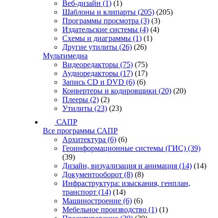
Веб-дизайн
(1)
(1)
Шаблоны и клипарты
(205)
(205)
Программы просмотра
(3)
(3)
Издательские системы
(4)
(4)
Схемы и диаграммы
(1)
(1)
Другие утилиты
(26)
(26)
Мультимедиа
Видеоредакторы
(75)
(75)
Аудиоредакторы
(17)
(17)
Запись CD и DVD
(6)
(6)
Конвертеры и кодировщики
(20)
(20)
Плееры
(2)
(2)
Утилиты
(23)
(23)
САПР
Все программы САПР
Архитектура
(6)
(6)
Геоинформационные системы (ГИС)
(39)
(39)
Дизайн, визуализация и анимация
(14)
(14)
Документооборот
(8)
(8)
Инфраструктура: изыскания, генплан,
транспорт
(14)
(14)
Машиностроение
(6)
(6)
Мебельное производство
(1)
(1)