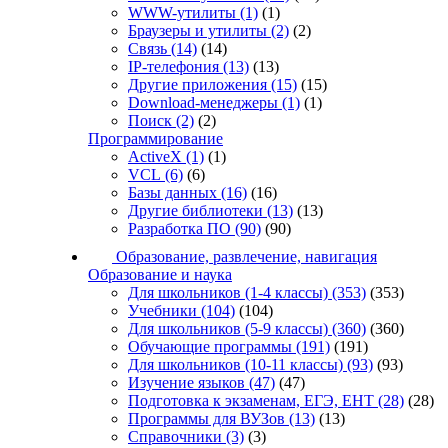
WWW-утилиты
(1)
(1)
Браузеры и утилиты
(2)
(2)
Связь
(14)
(14)
IP-телефония
(13)
(13)
Другие приложения
(15)
(15)
Download-менеджеры
(1)
(1)
Поиск
(2)
(2)
Программирование
ActiveX
(1)
(1)
VCL
(6)
(6)
Базы данных
(16)
(16)
Другие библиотеки
(13)
(13)
Разработка ПО
(90)
(90)
Образование, развлечение, навигация
Образование и наука
Для школьников (1-4 классы)
(353)
(353)
Учебники
(104)
(104)
Для школьников (5-9 классы)
(360)
(360)
Обучающие программы
(191)
(191)
Для школьников (10-11 классы)
(93)
(93)
Изучение языков
(47)
(47)
Подготовка к экзаменам, ЕГЭ, ЕНТ
(28)
(28)
Программы для ВУЗов
(13)
(13)
Справочники
(3)
(3)