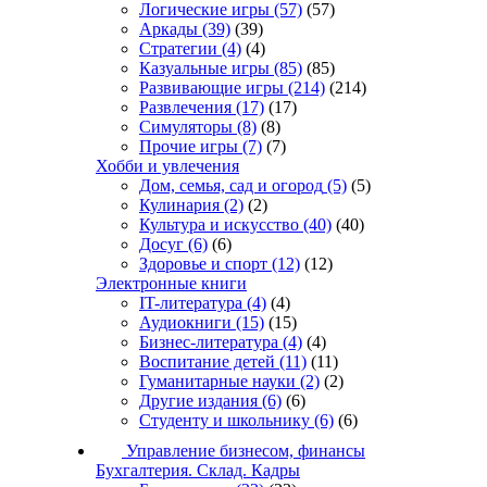
Логические игры
(57)
(57)
Аркады
(39)
(39)
Стратегии
(4)
(4)
Казуальные игры
(85)
(85)
Развивающие игры
(214)
(214)
Развлечения
(17)
(17)
Симуляторы
(8)
(8)
Прочие игры
(7)
(7)
Хобби и увлечения
Дом, семья, сад и огород
(5)
(5)
Кулинария
(2)
(2)
Культура и искусство
(40)
(40)
Досуг
(6)
(6)
Здоровье и спорт
(12)
(12)
Электронные книги
IT-литература
(4)
(4)
Аудиокниги
(15)
(15)
Бизнес-литература
(4)
(4)
Воспитание детей
(11)
(11)
Гуманитарные науки
(2)
(2)
Другие издания
(6)
(6)
Студенту и школьнику
(6)
(6)
Управление бизнесом, финансы
Бухгалтерия. Склад. Кадры