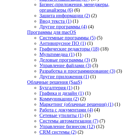
Бизнес-приложения, менеджеры,
органайзеры
(6)
(6)
Защита информации
(2)
(2)
Ввод текста
(1)
(1)
Другие программы
(4)
(4)
Программы для macOS
Системные программы
(5)
(5)
Антивирусное ПО
(1)
(1)
Графические редакторы
(18)
(18)
Мультимедиа
(1)
(1)
Деловые программы
(3)
(3)
Управление файлами
(3)
(3)
Разработка и программирование
(3)
(3)
Другие приложения
(1)
(1)
Облачные решения (SaaS)
Бухгалтерия
(1)
(1)
Графика и дизайн
(1)
(1)
Коммуникации
(2)
(2)
Маркетинг (облачные решения)
(1)
(1)
Работа с документами
(4)
(4)
Сетевые утилиты
(1)
(1)
Системы автоматизации
(7)
(7)
Управление бизнесом
(12)
(12)
CRM системы
(2)
(2)