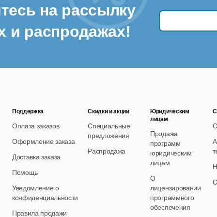
тесь на рассылку
х и распродажах!
Поддержка
Скидки и акции
Юридическим
С
лицам
Оплата заказов
Специальные
О
Продажа
предложения
Оформление заказа
А
программ
Распродажа
т
юридическим
Доставка заказа
лицам
Н
Помощь
О
О
Уведомление о
лицензировании
конфиденциальности
программного
обеспечения
Правила продажи