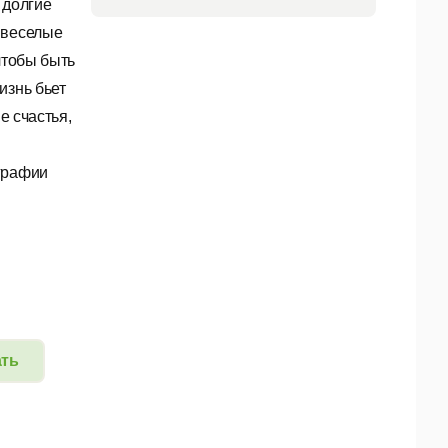
 долгие
 веселые
чтобы быть
изнь бьет
е счастья,
ографии
ать