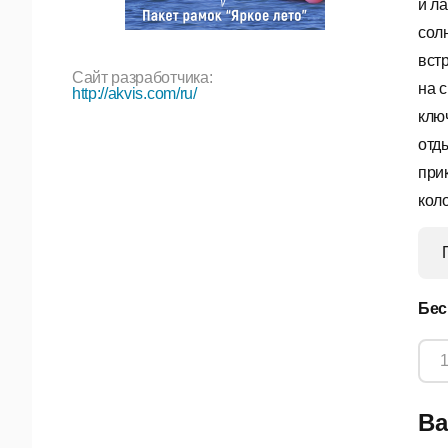
и л
сол
вст
Сайт разработчика:
на 
http://akvis.com/ru/
ключ
отд
при
кол
Бес
Ва