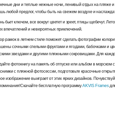
нечные дни и теплые нежные ночи, ленивый отдых на пляже и 
шь любой предлог, чтобы быть на свежем воздухе и наслаждат
нь бьет ключом, все вокруг цветет и зреет, птицы щебечут. Ле
их впечатлений и невероятных приключений.
ор рамок в летнем стиле поможет сделать фотографии колор
ашены сочными спелыми фруктами и ягодами, бабочками и цве
скими звездами и другими пляжными сокровищами. Для кажд
дайте фотокнигу на память об отпуске или альбом в морском 
 снимки с пляжной фотосессии, подготовьте красочные открыт
ое изображение выиграет от этих ярких дизайнов. Почувствуй
поминания!Скачайте бесплатную программу
AKVIS Frames
для