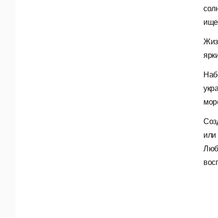
сол
ище
Жиз
ярк
Наб
укр
мор
Соз
или
Люб
вос