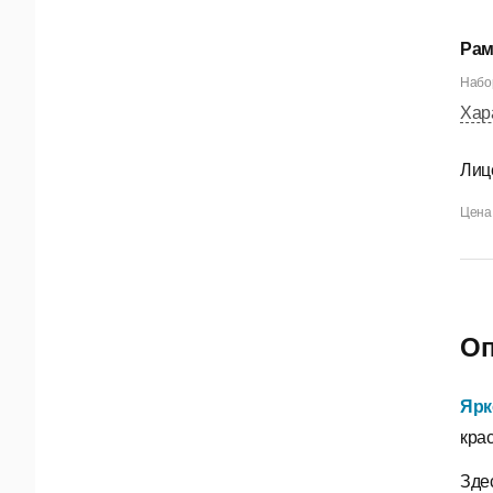
Рам
Набор
Хар
Лиц
Цена 
Оп
Ярк
кра
Зде