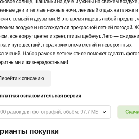
асковое солнце, шашлыки на даче и ужины на свежем воздухе,
нечные дни и теплые нежные ночи, ленивый отдых на пляже и
речи с семьей и друзьями. В это время ищешь любой предлог, 
свежем воздухе и наслаждаться прекрасной летней погодой. Ж
ом, все вокруг цветет и зреет, птицы щебечут. Лето — ожидани
ыха и путешествий, пора ярких впечатлений и невероятных
ключений. Набор рамок в летнем стиле поможет сделать фот
оритными и жизнерадостными!
Перейти к описанию
платная ознакомительная версия
100 рамок для фотографий, объём: 97,7 МБ
Скач
рианты покупки