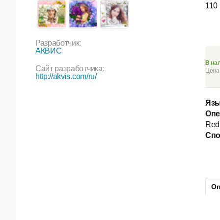
110
Разработчик:
АКВИС
В на
Сайт разработчика:
Цена 
http://akvis.com/ru/
Язы
Опе
Red
Спо
Оп