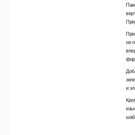
Пак
вер
При
При
не 
впе
фор
Доб
зел
и э
Кро
изы
шаб