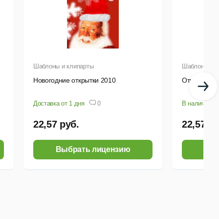
Шаблоны и клипарты
Шаблоны и к
Новогодние открытки 2010
Открытки с 
Доставка от 1 дня
0
В наличии
22,57 руб.
22,57 ру
Выбрать лицензию
Выб