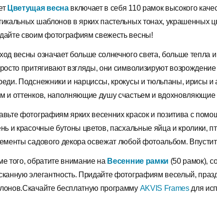
ет
Цветущая весна
включает в себя 110 рамок высокого каче
тикальных шаблонов в ярких пастельных тонах, украшенных 
дайте своим фотографиям свежесть весны!
ход весны означает больше солнечного света, больше тепла и 
просто притягивают взгляды, они символизируют возрождение
реди. Подснежники и нарциссы, крокусы и тюльпаны, ирисы и 
м и оттенков, наполняющие душу счастьем и вдохновляющие 
авьте фотографиям ярких весенних красок и позитива с пом
ень и красочные бутоны цветов, пасхальные яйца и кролики, п
лементы садового декора освежат любой фотоальбом. Впустит
ме того, обратите внимание на
Весенние рамки
(50 рамок), 
сканную элегантность. Придайте фотографиям веселый, праз
лонов.Скачайте бесплатную программу
AKVIS Frames
для исп