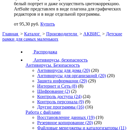
белый портрет и даже осуществить цветокоррекцию.
ArtSuite представлен в виде плагина для графических
редакторов и в виде отдельной программы.
от 95,30 руб.
Купить
Главная
>
Каталог
>
Производители
>
АКВИС
>
Детские
рамки для самых маленьких
Распродажа
Антивирусы, безопасность
Антивирусы. Безопасность
Антивирусы для дома
(20)
(20)
Антивирусы для организаций
(20)
(20)
Защита информации
(29)
(29)
Интернет и Сеть
(8)
(8)
Шифрование
(2)
(2)
Контроль доступа
(24)
(24)
Контроль персонала
(9)
(9)
Другие программы
(16)
(16)
Работа с файлами
Восстановление данных
(19)
(19)
Резервное копирование
(20)
(20)
Файловые менеджеры и каталогизаторы
(11)