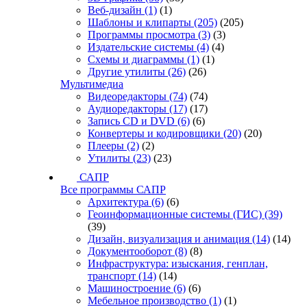
Веб-дизайн
(1)
(1)
Шаблоны и клипарты
(205)
(205)
Программы просмотра
(3)
(3)
Издательские системы
(4)
(4)
Схемы и диаграммы
(1)
(1)
Другие утилиты
(26)
(26)
Мультимедиа
Видеоредакторы
(74)
(74)
Аудиоредакторы
(17)
(17)
Запись CD и DVD
(6)
(6)
Конвертеры и кодировщики
(20)
(20)
Плееры
(2)
(2)
Утилиты
(23)
(23)
САПР
Все программы САПР
Архитектура
(6)
(6)
Геоинформационные системы (ГИС)
(39)
(39)
Дизайн, визуализация и анимация
(14)
(14)
Документооборот
(8)
(8)
Инфраструктура: изыскания, генплан,
транспорт
(14)
(14)
Машиностроение
(6)
(6)
Мебельное производство
(1)
(1)