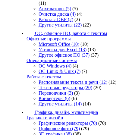
(11)
Архиваторы
(5)
(5)
Очистка диска
(4)
(4)
Работа с DBF
(2)
(2)
Другие утилиты
(22)
(22)
ОС, офисное ПО, работа с текстом
Офисные программы
Microsoft Office
(10)
(10)
Утилиты для Excel
(13)
(13)
Другое офисное ПО
(37)
(37)
Операционные системы
ОС Windows
(4)
(4)
ОС Linux & Unix
(7)
(7)
Работа с текстом
Распознавание текста и речи
(12)
(12)
Текстовые редакторы
(20)
(20)
Переводчики
(3)
(3)
Конвертеры
(6)
(6)
Другие утилиты
(14)
(14)
Графика, дизайн, мультимедиа
Графика и дизайн
Графические редакторы
(70)
(70)
Цифровое фото
(79)
(79)
3D графика
(38)
(38)