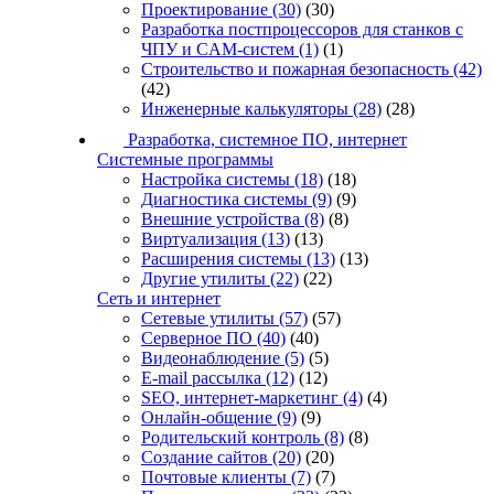
Проектирование
(30)
(30)
Разработка постпроцессоров для станков с
ЧПУ и CAM-систем
(1)
(1)
Строительство и пожарная безопасность
(42)
(42)
Инженерные калькуляторы
(28)
(28)
Разработка, системное ПО, интернет
Системные программы
Настройка системы
(18)
(18)
Диагностика системы
(9)
(9)
Внешние устройства
(8)
(8)
Виртуализация
(13)
(13)
Расширения системы
(13)
(13)
Другие утилиты
(22)
(22)
Сеть и интернет
Сетевые утилиты
(57)
(57)
Серверное ПО
(40)
(40)
Видеонаблюдение
(5)
(5)
E-mail рассылка
(12)
(12)
SEO, интернет-маркетинг
(4)
(4)
Онлайн-общение
(9)
(9)
Родительский контроль
(8)
(8)
Создание сайтов
(20)
(20)
Почтовые клиенты
(7)
(7)