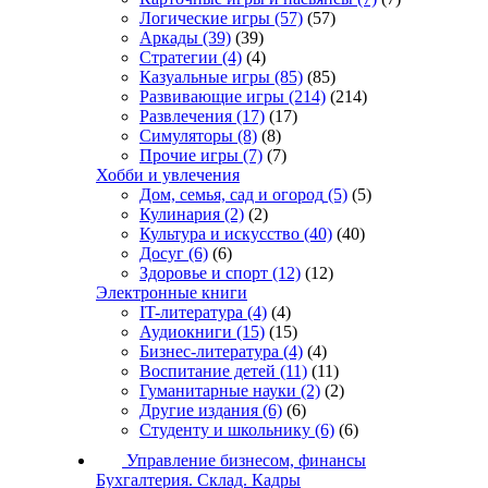
Логические игры
(57)
(57)
Аркады
(39)
(39)
Стратегии
(4)
(4)
Казуальные игры
(85)
(85)
Развивающие игры
(214)
(214)
Развлечения
(17)
(17)
Симуляторы
(8)
(8)
Прочие игры
(7)
(7)
Хобби и увлечения
Дом, семья, сад и огород
(5)
(5)
Кулинария
(2)
(2)
Культура и искусство
(40)
(40)
Досуг
(6)
(6)
Здоровье и спорт
(12)
(12)
Электронные книги
IT-литература
(4)
(4)
Аудиокниги
(15)
(15)
Бизнес-литература
(4)
(4)
Воспитание детей
(11)
(11)
Гуманитарные науки
(2)
(2)
Другие издания
(6)
(6)
Студенту и школьнику
(6)
(6)
Управление бизнесом, финансы
Бухгалтерия. Склад. Кадры