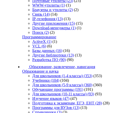
Почтовые утилиты
(23)
(23)
WWW-утилиты
(1)
(1)
Браузеры и утилиты
(2)
(2)
Связь
(14)
(14)
IP-телефония
(13)
(13)
Другие приложения
(15)
(15)
Download-менеджеры
(1)
(1)
Поиск
(2)
(2)
Программирование
ActiveX
(1)
(1)
VCL
(6)
(6)
Базы данных
(16)
(16)
Другие библиотеки
(13)
(13)
Разработка ПО
(90)
(90)
Образование, развлечение, навигация
Образование и наука
Для школьников (1-4 классы)
(353)
(353)
Учебники
(104)
(104)
Для школьников (5-9 классы)
(360)
(360)
Обучающие программы
(191)
(191)
Для школьников (10-11 классы)
(93)
(93)
Изучение языков
(47)
(47)
Подготовка к экзаменам, ЕГЭ, ЕНТ
(28)
(28)
Программы для ВУЗов
(13)
(13)
Справочники
(3)
(3)