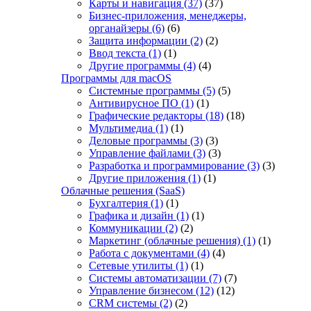
Карты и навигация
(37)
(37)
Бизнес-приложения, менеджеры,
органайзеры
(6)
(6)
Защита информации
(2)
(2)
Ввод текста
(1)
(1)
Другие программы
(4)
(4)
Программы для macOS
Системные программы
(5)
(5)
Антивирусное ПО
(1)
(1)
Графические редакторы
(18)
(18)
Мультимедиа
(1)
(1)
Деловые программы
(3)
(3)
Управление файлами
(3)
(3)
Разработка и программирование
(3)
(3)
Другие приложения
(1)
(1)
Облачные решения (SaaS)
Бухгалтерия
(1)
(1)
Графика и дизайн
(1)
(1)
Коммуникации
(2)
(2)
Маркетинг (облачные решения)
(1)
(1)
Работа с документами
(4)
(4)
Сетевые утилиты
(1)
(1)
Системы автоматизации
(7)
(7)
Управление бизнесом
(12)
(12)
CRM системы
(2)
(2)