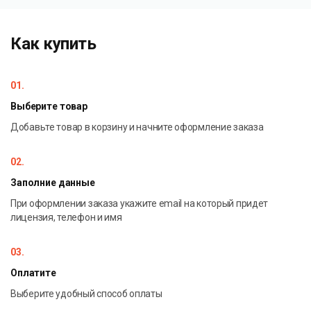
фотографий. Вы можете настроить яркость,
контрастность, насыщенность и резкость, применить
тонирование.
Как купить
Программа позволяет украсить края изображений
эффектом виньетки или царапин или применить
01.
готовые профессиональные дизайны.
Выберите товар
Программа позволяет подготовить печать изображений
Добавьте товар в корзину и начните оформление заказа
высокого разрешения. Можно расширить возможности
программы, добавляя темы с готовыми наборами рамок
02.
и декоративных элементов.
Заполние данные
При оформлении заказа укажите email на который придет
лицензия, телефон и имя
03.
Оплатите
Выберите удобный способ оплаты