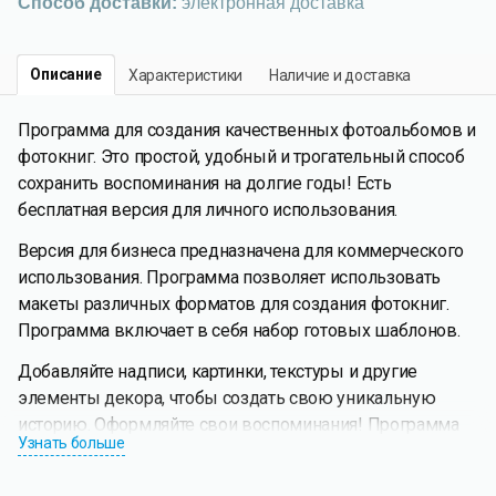
Способ доставки:
электронная доставка
Описание
Характеристики
Наличие и доставка
Программа для создания качественных фотоальбомов и
фотокниг. Это простой, удобный и трогательный способ
сохранить воспоминания на долгие годы! Есть
бесплатная версия для личного использования.
Версия для бизнеса предназначена для коммерческого
использования. Программа позволяет использовать
макеты различных форматов для создания фотокниг.
Программа включает в себя набор готовых шаблонов.
Добавляйте надписи, картинки, текстуры и другие
элементы декора, чтобы создать свою уникальную
историю. Оформляйте свои воспоминания! Программа
Узнать больше
проста в использовании и управлении. Она включает в
себя самые необходимые функции для улучшения