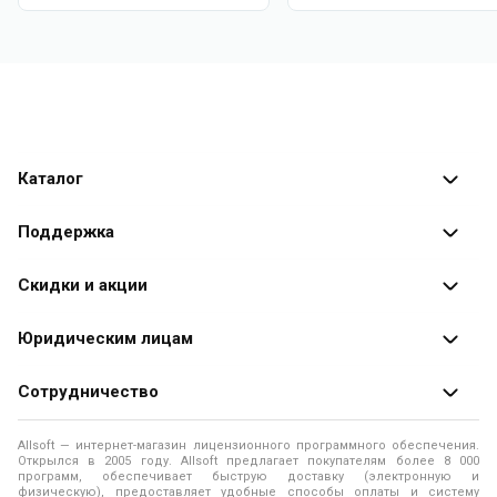
Каталог
Каталог программ
Поддержка
Разработчики
Оплата заказов
Скидки и акции
Оформление заказа
Специальные
предложения
Юридическим лицам
Доставка заказа
Распродажа
Продажа программ юридическим лицам
Сотрудничество
Помощь
О лицензировании программного обеспечения
Уведомление о конфиденциальности
О магазине
Allsoft — интернет-магазин лицензионного программного обеспечения.
Программы для компьютера
Открылся в 2005 году. Allsoft предлагает покупателям более 8 000
Правила продажи
Адреса и телефоны
программ, обеспечивает быструю доставку (электронную и
физическую), предоставляет удобные способы оплаты и систему