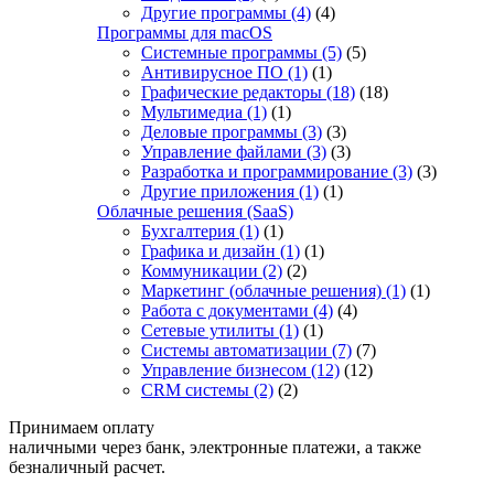
Другие программы
(4)
(4)
Программы для macOS
Системные программы
(5)
(5)
Антивирусное ПО
(1)
(1)
Графические редакторы
(18)
(18)
Мультимедиа
(1)
(1)
Деловые программы
(3)
(3)
Управление файлами
(3)
(3)
Разработка и программирование
(3)
(3)
Другие приложения
(1)
(1)
Облачные решения (SaaS)
Бухгалтерия
(1)
(1)
Графика и дизайн
(1)
(1)
Коммуникации
(2)
(2)
Маркетинг (облачные решения)
(1)
(1)
Работа с документами
(4)
(4)
Сетевые утилиты
(1)
(1)
Системы автоматизации
(7)
(7)
Управление бизнесом
(12)
(12)
CRM системы
(2)
(2)
Принимаем оплату
наличными через банк, электронные платежи, а также
безналичный расчет.