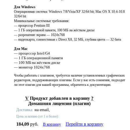
Для Windows
Операционная система: Windows 7/8/Vista/XP 32/64 bit; Mac OS X 10.4-10.8
32/64 bit
Минимальные системные требования:
— процессор Pentium III
— 1 ГБ оперативной памяти, 100 МБ на жёстком диске
— разрешение экрана — 1024x768
— видеокарта, совместимая с Direct X8, 32 МБ, глубина цвета — 32 бита
Для Mac
— процессор Intel/G4
— 1 ГБ операционной памяти
— 100 МБ на жёстком диске
— монитор 1024x768
Чтобы работать с плагином, требуется наличие установленных графических
редакторов, поддерживающих плагины. Если у вас есть сомнения, подходит
ли этот плагин для вашей программы, обратитесь к документации.
V
Продукт добавлен в корзину
?
Домашняя лицензия (плагин)
Доставка:
на email,
Цена за копию (от 1 и более):
184,09
руб.
Перейти в корзину
В корзину