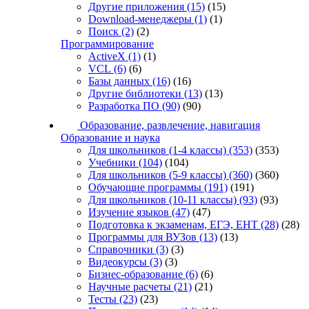
Другие приложения
(15)
(15)
Download-менеджеры
(1)
(1)
Поиск
(2)
(2)
Программирование
ActiveX
(1)
(1)
VCL
(6)
(6)
Базы данных
(16)
(16)
Другие библиотеки
(13)
(13)
Разработка ПО
(90)
(90)
Образование, развлечение, навигация
Образование и наука
Для школьников (1-4 классы)
(353)
(353)
Учебники
(104)
(104)
Для школьников (5-9 классы)
(360)
(360)
Обучающие программы
(191)
(191)
Для школьников (10-11 классы)
(93)
(93)
Изучение языков
(47)
(47)
Подготовка к экзаменам, ЕГЭ, ЕНТ
(28)
(28)
Программы для ВУЗов
(13)
(13)
Справочники
(3)
(3)
Видеокурсы
(3)
(3)
Бизнес-образование
(6)
(6)
Научные расчеты
(21)
(21)
Тесты
(23)
(23)