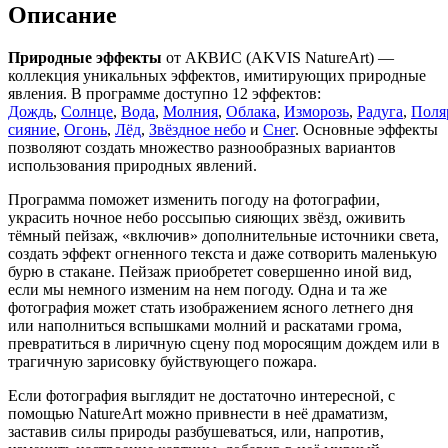
Описание
Природные эффекты
от АКВИС (AKVIS NatureArt) —
коллекция уникальных эффектов, имитирующих природные
явления. В программе доступно 12 эффектов:
Дождь
,
Солнце
,
Вода
,
Молния
,
Облака
,
Изморозь
,
Радуга
,
Поля
сияние
,
Огонь
,
Лёд
,
Звёздное небо
и
Снег
. Основные эффекты
позволяют создать множество разнообразных вариантов
использования природных явлений.
Программа поможет изменить погоду на фотографии,
украсить ночное небо россыпью сияющих звёзд, оживить
тёмный пейзаж, «включив» дополнительные источники света,
создать эффект огненного текста и даже сотворить маленькую
бурю в стакане. Пейзаж приобретет совершенно иной вид,
если мы немного изменим на нем погоду. Одна и та же
фотография может стать изображением ясного летнего дня
или наполниться вспышками молний и раскатами грома,
превратиться в лиричную сцену под моросящим дождем или в
трагичную зарисовку буйствующего пожара.
Если фотография выглядит не достаточно интересной, с
помощью NatureArt можно привнести в неё драматизм,
заставив силы природы разбушеваться, или, напротив,