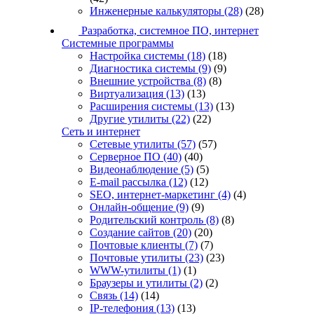
Инженерные калькуляторы
(28)
(28)
Разработка, системное ПО, интернет
Системные программы
Настройка системы
(18)
(18)
Диагностика системы
(9)
(9)
Внешние устройства
(8)
(8)
Виртуализация
(13)
(13)
Расширения системы
(13)
(13)
Другие утилиты
(22)
(22)
Сеть и интернет
Сетевые утилиты
(57)
(57)
Серверное ПО
(40)
(40)
Видеонаблюдение
(5)
(5)
E-mail рассылка
(12)
(12)
SEO, интернет-маркетинг
(4)
(4)
Онлайн-общение
(9)
(9)
Родительский контроль
(8)
(8)
Создание сайтов
(20)
(20)
Почтовые клиенты
(7)
(7)
Почтовые утилиты
(23)
(23)
WWW-утилиты
(1)
(1)
Браузеры и утилиты
(2)
(2)
Связь
(14)
(14)
IP-телефония
(13)
(13)