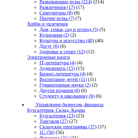
Развивающие игры
(214)
(214)
Развлечения
(17)
(17)
Симуляторы
(8)
(8)
Прочие игры
(7)
(7)
Хобби и увлечения
Дом, семья, сад и огород
(5)
(5)
Кулинария
(2)
(2)
Культура и искусство
(40)
(40)
Досуг
(6)
(6)
Здоровье и спорт
(12)
(12)
Электронные книги
IT-литература
(4)
(4)
Аудиокниги
(15)
(15)
Бизнес-литература
(4)
(4)
Воспитание детей
(11)
(11)
Гуманитарные науки
(2)
(2)
Другие издания
(6)
(6)
Студенту и школьнику
(6)
(6)
Управление бизнесом, финансы
Бухгалтерия. Склад. Кадры
Бухгалтерия
(23)
(23)
Торговля
(27)
(27)
Складские программы
(37)
(37)
1С
(56)
(56)
Финансы
(21)
(21)