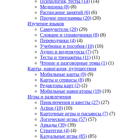
Психология, тесты
(14)
(14)
Медицина
(8)
(8)
Расписание занятий
(6)
(6)
Прочие программы
(20)
(20)
Изучение языков
Самоучители
(29)
(29)
Словари и справочники
(8)
(8)
Переводчики
(4)
(4)
Учебники и пособия
(10)
(10)
Аудио и видеокурсы
(7)
(7)
Тесты и тренажёры
(11)
(11)
Чтение и разговорные темы
(1)
(1)
Карты, навигация, путешествия
Мобильные карты
(9)
(9)
Карты и сервисы
(8)
(8)
Редакторы карт
(2)
(2)
Мобильные навигаторы
(19)
(19)
Игры и развлечения
Приключения и квесты
(27)
(27)
Action
(10)
(10)
Карточные игры и пасьянсы
(7)
(7)
Логические игры
(57)
(57)
Аркады
(39)
(39)
Стратегии
(4)
(4)
Казуальные игры
(85)
(85)