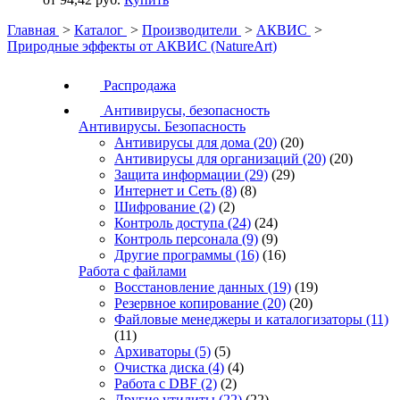
Главная
>
Каталог
>
Производители
>
АКВИС
>
Природные эффекты от АКВИС (NatureArt)
Распродажа
Антивирусы, безопасность
Антивирусы. Безопасность
Антивирусы для дома
(20)
(20)
Антивирусы для организаций
(20)
(20)
Защита информации
(29)
(29)
Интернет и Сеть
(8)
(8)
Шифрование
(2)
(2)
Контроль доступа
(24)
(24)
Контроль персонала
(9)
(9)
Другие программы
(16)
(16)
Работа с файлами
Восстановление данных
(19)
(19)
Резервное копирование
(20)
(20)
Файловые менеджеры и каталогизаторы
(11)
(11)
Архиваторы
(5)
(5)
Очистка диска
(4)
(4)
Работа с DBF
(2)
(2)
Другие утилиты
(22)
(22)