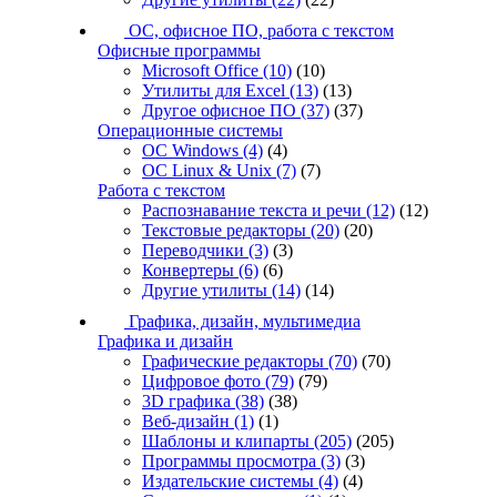
ОС, офисное ПО, работа с текстом
Офисные программы
Microsoft Office
(10)
(10)
Утилиты для Excel
(13)
(13)
Другое офисное ПО
(37)
(37)
Операционные системы
ОС Windows
(4)
(4)
ОС Linux & Unix
(7)
(7)
Работа с текстом
Распознавание текста и речи
(12)
(12)
Текстовые редакторы
(20)
(20)
Переводчики
(3)
(3)
Конвертеры
(6)
(6)
Другие утилиты
(14)
(14)
Графика, дизайн, мультимедиа
Графика и дизайн
Графические редакторы
(70)
(70)
Цифровое фото
(79)
(79)
3D графика
(38)
(38)
Веб-дизайн
(1)
(1)
Шаблоны и клипарты
(205)
(205)
Программы просмотра
(3)
(3)
Издательские системы
(4)
(4)