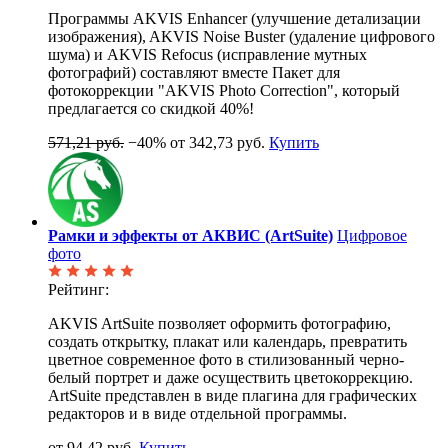
Программы AKVIS Enhancer (улучшение детализации
изображения), AKVIS Noise Buster (удаление цифрового
шума) и AKVIS Refocus (исправление мутных
фотографий) составляют вместе Пакет для
фотокоррекции "AKVIS Photo Correction", который
предлагается со скидкой 40%!
571,21 руб.
−40%
от 342,73 руб.
Купить
Рамки и эффекты от АКВИС (ArtSuite)
Цифровое
фото
Рейтинг:
AKVIS ArtSuite позволяет оформить фотографию,
создать открытку, плакат или календарь, превратить
цветное современное фото в стилизованный черно-
белый портрет и даже осуществить цветокоррекцию.
ArtSuite представлен в виде плагина для графических
редакторов и в виде отдельной программы.
от 94,42 руб.
Купить