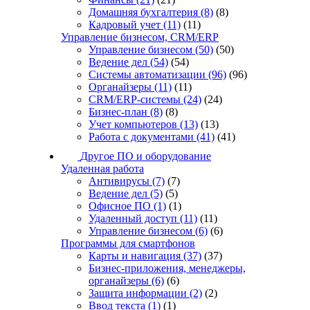
Домашняя бухгалтерия
(8)
(8)
Кадровый учет
(11)
(11)
Управление бизнесом, CRM/ERP
Управление бизнесом
(50)
(50)
Ведение дел
(54)
(54)
Системы автоматизации
(96)
(96)
Органайзеры
(11)
(11)
CRM/ERP-системы
(24)
(24)
Бизнес-план
(8)
(8)
Учет компьютеров
(13)
(13)
Работа с документами
(41)
(41)
Другое ПО и оборудование
Удаленная работа
Антивирусы
(7)
(7)
Ведение дел
(5)
(5)
Офисное ПО
(1)
(1)
Удаленный доступ
(11)
(11)
Управление бизнесом
(6)
(6)
Программы для смартфонов
Карты и навигация
(37)
(37)
Бизнес-приложения, менеджеры,
органайзеры
(6)
(6)
Защита информации
(2)
(2)
Ввод текста
(1)
(1)