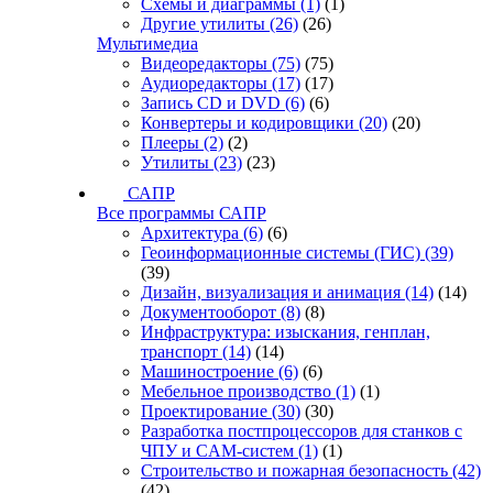
Схемы и диаграммы
(1)
(1)
Другие утилиты
(26)
(26)
Мультимедиа
Видеоредакторы
(75)
(75)
Аудиоредакторы
(17)
(17)
Запись CD и DVD
(6)
(6)
Конвертеры и кодировщики
(20)
(20)
Плееры
(2)
(2)
Утилиты
(23)
(23)
САПР
Все программы САПР
Архитектура
(6)
(6)
Геоинформационные системы (ГИС)
(39)
(39)
Дизайн, визуализация и анимация
(14)
(14)
Документооборот
(8)
(8)
Инфраструктура: изыскания, генплан,
транспорт
(14)
(14)
Машиностроение
(6)
(6)
Мебельное производство
(1)
(1)
Проектирование
(30)
(30)
Разработка постпроцессоров для станков с
ЧПУ и CAM-систем
(1)
(1)
Строительство и пожарная безопасность
(42)
(42)