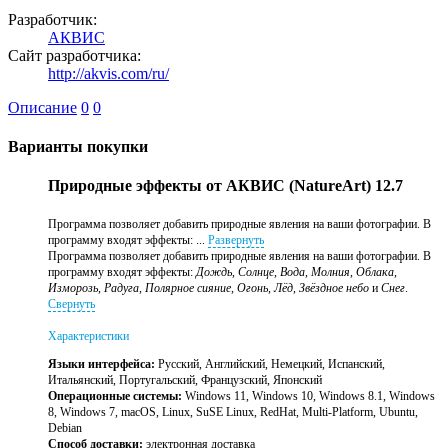
Разработчик:
АКВИС
Сайт разработчика:
http://akvis.com/ru/
Описание
0
0
Варианты покупки
Природные эффекты от АКВИС (NatureArt) 12.7
Программа позволяет добавить природные явления на ваши фотографии. В
программу входят эффекты: ...
Развернуть
Программа позволяет добавить природные явления на ваши фотографии. В
программу входят эффекты:
Дождь, Солнце, Вода, Молния, Облака,
Изморозь, Радуга, Полярное сияние, Огонь, Лёд, Звёздное небо
и
Снег
.
Свернуть
Характеристики
Языки интерфейса:
Русский, Английский, Немецкий, Испанский,
Итальянский, Португальский, Французский, Японский
Операционные системы:
Windows 11, Windows 10, Windows 8.1, Windows
8, Windows 7, macOS, Linux, SuSE Linux, RedHat, Multi-Platform, Ubuntu,
Debian
Способ доставки:
электронная доставка