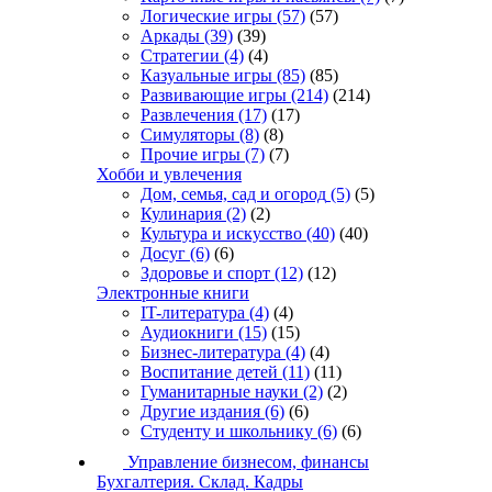
Логические игры
(57)
(57)
Аркады
(39)
(39)
Стратегии
(4)
(4)
Казуальные игры
(85)
(85)
Развивающие игры
(214)
(214)
Развлечения
(17)
(17)
Симуляторы
(8)
(8)
Прочие игры
(7)
(7)
Хобби и увлечения
Дом, семья, сад и огород
(5)
(5)
Кулинария
(2)
(2)
Культура и искусство
(40)
(40)
Досуг
(6)
(6)
Здоровье и спорт
(12)
(12)
Электронные книги
IT-литература
(4)
(4)
Аудиокниги
(15)
(15)
Бизнес-литература
(4)
(4)
Воспитание детей
(11)
(11)
Гуманитарные науки
(2)
(2)
Другие издания
(6)
(6)
Студенту и школьнику
(6)
(6)
Управление бизнесом, финансы
Бухгалтерия. Склад. Кадры