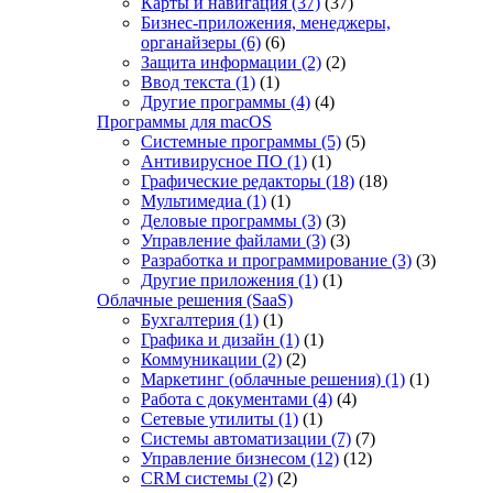
Карты и навигация
(37)
(37)
Бизнес-приложения, менеджеры,
органайзеры
(6)
(6)
Защита информации
(2)
(2)
Ввод текста
(1)
(1)
Другие программы
(4)
(4)
Программы для macOS
Системные программы
(5)
(5)
Антивирусное ПО
(1)
(1)
Графические редакторы
(18)
(18)
Мультимедиа
(1)
(1)
Деловые программы
(3)
(3)
Управление файлами
(3)
(3)
Разработка и программирование
(3)
(3)
Другие приложения
(1)
(1)
Облачные решения (SaaS)
Бухгалтерия
(1)
(1)
Графика и дизайн
(1)
(1)
Коммуникации
(2)
(2)
Маркетинг (облачные решения)
(1)
(1)
Работа с документами
(4)
(4)
Сетевые утилиты
(1)
(1)
Системы автоматизации
(7)
(7)
Управление бизнесом
(12)
(12)
CRM системы
(2)
(2)