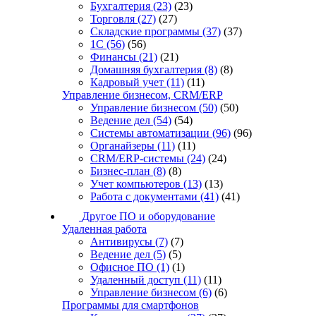
Бухгалтерия
(23)
(23)
Торговля
(27)
(27)
Складские программы
(37)
(37)
1С
(56)
(56)
Финансы
(21)
(21)
Домашняя бухгалтерия
(8)
(8)
Кадровый учет
(11)
(11)
Управление бизнесом, CRM/ERP
Управление бизнесом
(50)
(50)
Ведение дел
(54)
(54)
Системы автоматизации
(96)
(96)
Органайзеры
(11)
(11)
CRM/ERP-системы
(24)
(24)
Бизнес-план
(8)
(8)
Учет компьютеров
(13)
(13)
Работа с документами
(41)
(41)
Другое ПО и оборудование
Удаленная работа
Антивирусы
(7)
(7)
Ведение дел
(5)
(5)
Офисное ПО
(1)
(1)
Удаленный доступ
(11)
(11)
Управление бизнесом
(6)
(6)
Программы для смартфонов