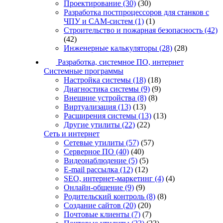
Проектирование
(30)
(30)
Разработка постпроцессоров для станков с
ЧПУ и CAM-систем
(1)
(1)
Строительство и пожарная безопасность
(42)
(42)
Инженерные калькуляторы
(28)
(28)
Разработка, системное ПО, интернет
Системные программы
Настройка системы
(18)
(18)
Диагностика системы
(9)
(9)
Внешние устройства
(8)
(8)
Виртуализация
(13)
(13)
Расширения системы
(13)
(13)
Другие утилиты
(22)
(22)
Сеть и интернет
Сетевые утилиты
(57)
(57)
Серверное ПО
(40)
(40)
Видеонаблюдение
(5)
(5)
E-mail рассылка
(12)
(12)
SEO, интернет-маркетинг
(4)
(4)
Онлайн-общение
(9)
(9)
Родительский контроль
(8)
(8)
Создание сайтов
(20)
(20)
Почтовые клиенты
(7)
(7)