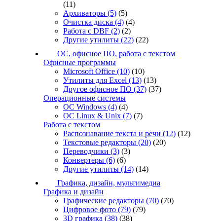
(11)
Архиваторы
(5)
(5)
Очистка диска
(4)
(4)
Работа с DBF
(2)
(2)
Другие утилиты
(22)
(22)
ОС, офисное ПО, работа с текстом
Офисные программы
Microsoft Office
(10)
(10)
Утилиты для Excel
(13)
(13)
Другое офисное ПО
(37)
(37)
Операционные системы
ОС Windows
(4)
(4)
ОС Linux & Unix
(7)
(7)
Работа с текстом
Распознавание текста и речи
(12)
(12)
Текстовые редакторы
(20)
(20)
Переводчики
(3)
(3)
Конвертеры
(6)
(6)
Другие утилиты
(14)
(14)
Графика, дизайн, мультимедиа
Графика и дизайн
Графические редакторы
(70)
(70)
Цифровое фото
(79)
(79)
3D графика
(38)
(38)