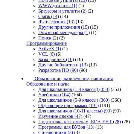
Почтовые утилиты
(23)
(23)
WWW-утилиты
(1)
(1)
Браузеры и утилиты
(2)
(2)
Связь
(14)
(14)
IP-телефония
(13)
(13)
Другие приложения
(15)
(15)
Download-менеджеры
(1)
(1)
Поиск
(2)
(2)
Программирование
ActiveX
(1)
(1)
VCL
(6)
(6)
Базы данных
(16)
(16)
Другие библиотеки
(13)
(13)
Разработка ПО
(90)
(90)
Образование, развлечение, навигация
Образование и наука
Для школьников (1-4 классы)
(353)
(353)
Учебники
(104)
(104)
Для школьников (5-9 классы)
(360)
(360)
Обучающие программы
(191)
(191)
Для школьников (10-11 классы)
(93)
(93)
Изучение языков
(47)
(47)
Подготовка к экзаменам, ЕГЭ, ЕНТ
(28)
(28)
Программы для ВУЗов
(13)
(13)
Справочники
(3)
(3)