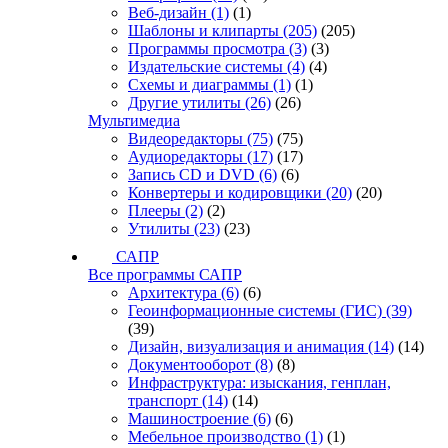
Веб-дизайн
(1)
(1)
Шаблоны и клипарты
(205)
(205)
Программы просмотра
(3)
(3)
Издательские системы
(4)
(4)
Схемы и диаграммы
(1)
(1)
Другие утилиты
(26)
(26)
Мультимедиа
Видеоредакторы
(75)
(75)
Аудиоредакторы
(17)
(17)
Запись CD и DVD
(6)
(6)
Конвертеры и кодировщики
(20)
(20)
Плееры
(2)
(2)
Утилиты
(23)
(23)
САПР
Все программы САПР
Архитектура
(6)
(6)
Геоинформационные системы (ГИС)
(39)
(39)
Дизайн, визуализация и анимация
(14)
(14)
Документооборот
(8)
(8)
Инфраструктура: изыскания, генплан,
транспорт
(14)
(14)
Машиностроение
(6)
(6)
Мебельное производство
(1)
(1)