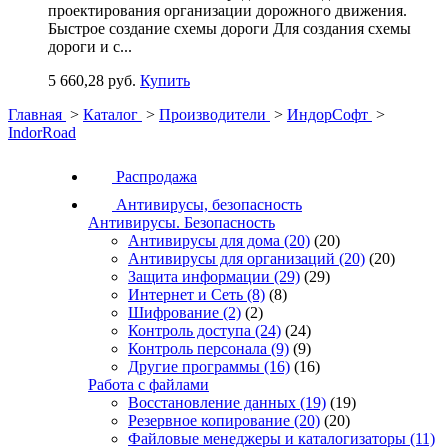
проектирования организации дорожного движения.
Быстрое создание схемы дороги Для создания схемы
дороги и с...
5 660,28 руб.
Купить
Главная
>
Каталог
>
Производители
>
ИндорСофт
>
IndorRoad
Распродажа
Антивирусы, безопасность
Антивирусы. Безопасность
Антивирусы для дома
(20)
(20)
Антивирусы для организаций
(20)
(20)
Защита информации
(29)
(29)
Интернет и Сеть
(8)
(8)
Шифрование
(2)
(2)
Контроль доступа
(24)
(24)
Контроль персонала
(9)
(9)
Другие программы
(16)
(16)
Работа с файлами
Восстановление данных
(19)
(19)
Резервное копирование
(20)
(20)
Файловые менеджеры и каталогизаторы
(11)