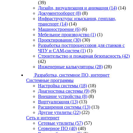
(39)
Дизайн, визуализация и анимация
(14)
(14)
Документооборот
(8)
(8)
Инфраструктура: изыскания, генплан,
транспорт
(14)
(14)
Машиностроение
(6)
(6)
Мебельное производство
(1)
(1)
Проектирование
(30)
(30)
Разработка постпроцессоров для станков с
ЧПУ и CAM-систем
(1)
(1)
Строительство и пожарная безопасность
(42)
(42)
Инженерные калькуляторы
(28)
(28)
Разработка, системное ПО, интернет
Системные программы
Настройка системы
(18)
(18)
Диагностика системы
(9)
(9)
Внешние устройства
(8)
(8)
Виртуализация
(13)
(13)
Расширения системы
(13)
(13)
Другие утилиты
(22)
(22)
Сеть и интернет
Сетевые утилиты
(57)
(57)
Серверное ПО
(40)
(40)