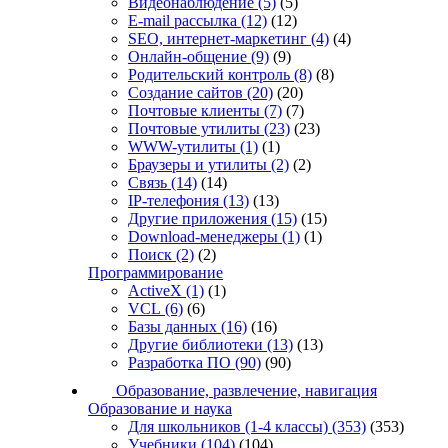
Видеонаблюдение
(5)
(5)
E-mail рассылка
(12)
(12)
SEO, интернет-маркетинг
(4)
(4)
Онлайн-общение
(9)
(9)
Родительский контроль
(8)
(8)
Создание сайтов
(20)
(20)
Почтовые клиенты
(7)
(7)
Почтовые утилиты
(23)
(23)
WWW-утилиты
(1)
(1)
Браузеры и утилиты
(2)
(2)
Связь
(14)
(14)
IP-телефония
(13)
(13)
Другие приложения
(15)
(15)
Download-менеджеры
(1)
(1)
Поиск
(2)
(2)
Программирование
ActiveX
(1)
(1)
VCL
(6)
(6)
Базы данных
(16)
(16)
Другие библиотеки
(13)
(13)
Разработка ПО
(90)
(90)
Образование, развлечение, навигация
Образование и наука
Для школьников (1-4 классы)
(353)
(353)
Учебники
(104)
(104)