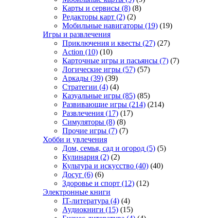
Карты и сервисы
(8)
(8)
Редакторы карт
(2)
(2)
Мобильные навигаторы
(19)
(19)
Игры и развлечения
Приключения и квесты
(27)
(27)
Action
(10)
(10)
Карточные игры и пасьянсы
(7)
(7)
Логические игры
(57)
(57)
Аркады
(39)
(39)
Стратегии
(4)
(4)
Казуальные игры
(85)
(85)
Развивающие игры
(214)
(214)
Развлечения
(17)
(17)
Симуляторы
(8)
(8)
Прочие игры
(7)
(7)
Хобби и увлечения
Дом, семья, сад и огород
(5)
(5)
Кулинария
(2)
(2)
Культура и искусство
(40)
(40)
Досуг
(6)
(6)
Здоровье и спорт
(12)
(12)
Электронные книги
IT-литература
(4)
(4)
Аудиокниги
(15)
(15)