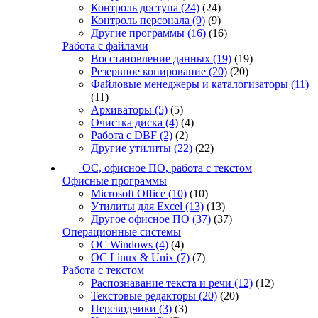
Контроль доступа
(24)
(24)
Контроль персонала
(9)
(9)
Другие программы
(16)
(16)
Работа с файлами
Восстановление данных
(19)
(19)
Резервное копирование
(20)
(20)
Файловые менеджеры и каталогизаторы
(11)
(11)
Архиваторы
(5)
(5)
Очистка диска
(4)
(4)
Работа с DBF
(2)
(2)
Другие утилиты
(22)
(22)
ОС, офисное ПО, работа с текстом
Офисные программы
Microsoft Office
(10)
(10)
Утилиты для Excel
(13)
(13)
Другое офисное ПО
(37)
(37)
Операционные системы
ОС Windows
(4)
(4)
ОС Linux & Unix
(7)
(7)
Работа с текстом
Распознавание текста и речи
(12)
(12)
Текстовые редакторы
(20)
(20)
Переводчики
(3)
(3)