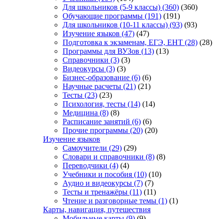
Для школьников (5-9 классы)
(360)
(360)
Обучающие программы
(191)
(191)
Для школьников (10-11 классы)
(93)
(93)
Изучение языков
(47)
(47)
Подготовка к экзаменам, ЕГЭ, ЕНТ
(28)
(28)
Программы для ВУЗов
(13)
(13)
Справочники
(3)
(3)
Видеокурсы
(3)
(3)
Бизнес-образование
(6)
(6)
Научные расчеты
(21)
(21)
Тесты
(23)
(23)
Психология, тесты
(14)
(14)
Медицина
(8)
(8)
Расписание занятий
(6)
(6)
Прочие программы
(20)
(20)
Изучение языков
Самоучители
(29)
(29)
Словари и справочники
(8)
(8)
Переводчики
(4)
(4)
Учебники и пособия
(10)
(10)
Аудио и видеокурсы
(7)
(7)
Тесты и тренажёры
(11)
(11)
Чтение и разговорные темы
(1)
(1)
Карты, навигация, путешествия
Мобильные карты
(9)
(9)