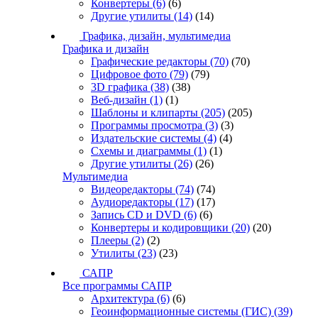
Конвертеры
(6)
(6)
Другие утилиты
(14)
(14)
Графика, дизайн, мультимедиа
Графика и дизайн
Графические редакторы
(70)
(70)
Цифровое фото
(79)
(79)
3D графика
(38)
(38)
Веб-дизайн
(1)
(1)
Шаблоны и клипарты
(205)
(205)
Программы просмотра
(3)
(3)
Издательские системы
(4)
(4)
Схемы и диаграммы
(1)
(1)
Другие утилиты
(26)
(26)
Мультимедиа
Видеоредакторы
(74)
(74)
Аудиоредакторы
(17)
(17)
Запись CD и DVD
(6)
(6)
Конвертеры и кодировщики
(20)
(20)
Плееры
(2)
(2)
Утилиты
(23)
(23)
САПР
Все программы САПР
Архитектура
(6)
(6)
Геоинформационные системы (ГИС)
(39)