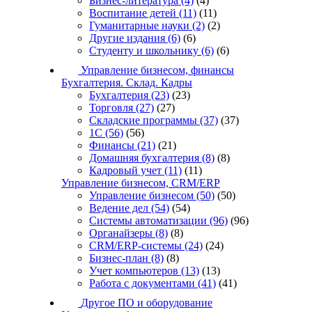
Бизнес-литература
(4)
(4)
Воспитание детей
(11)
(11)
Гуманитарные науки
(2)
(2)
Другие издания
(6)
(6)
Студенту и школьнику
(6)
(6)
Управление бизнесом, финансы
Бухгалтерия. Склад. Кадры
Бухгалтерия
(23)
(23)
Торговля
(27)
(27)
Складские программы
(37)
(37)
1С
(56)
(56)
Финансы
(21)
(21)
Домашняя бухгалтерия
(8)
(8)
Кадровый учет
(11)
(11)
Управление бизнесом, CRM/ERP
Управление бизнесом
(50)
(50)
Ведение дел
(54)
(54)
Системы автоматизации
(96)
(96)
Органайзеры
(8)
(8)
CRM/ERP-системы
(24)
(24)
Бизнес-план
(8)
(8)
Учет компьютеров
(13)
(13)
Работа с документами
(41)
(41)
Другое ПО и оборудование