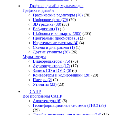
Графика, дизайн, мультимедиа
Графика и дизайн
Графические редакторы
(70)
(70)
Цифровое фото
(79)
(79)
3D графика
(38)
(38)
Веб-дизайн
(1)
(1)
Шаблоны и клипарты
(205)
(205)
Программы просмотра
(3)
(3)
Издательские системы
(4)
(4)
Схемы и диаграммы
(1)
(1)
Другие утилиты
(26)
(26)
Мультимедиа
Видеоредакторы
(75)
(75)
Аудиоредакторы
(17)
(17)
Запись CD и DVD
(6)
(6)
Конвертеры и кодировщики
(20)
(20)
Плееры
(2)
(2)
Утилиты
(23)
(23)
САПР
Все программы САПР
Архитектура
(6)
(6)
Геоинформационные системы (ГИС)
(39)
(39)
Дизайн, визуализация и анимация
(14)
(14)