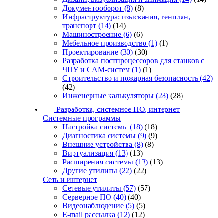
Документооборот
(8)
(8)
Инфраструктура: изыскания, генплан,
транспорт
(14)
(14)
Машиностроение
(6)
(6)
Мебельное производство
(1)
(1)
Проектирование
(30)
(30)
Разработка постпроцессоров для станков с
ЧПУ и CAM-систем
(1)
(1)
Строительство и пожарная безопасность
(42)
(42)
Инженерные калькуляторы
(28)
(28)
Разработка, системное ПО, интернет
Системные программы
Настройка системы
(18)
(18)
Диагностика системы
(9)
(9)
Внешние устройства
(8)
(8)
Виртуализация
(13)
(13)
Расширения системы
(13)
(13)
Другие утилиты
(22)
(22)
Сеть и интернет
Сетевые утилиты
(57)
(57)
Серверное ПО
(40)
(40)
Видеонаблюдение
(5)
(5)
E-mail рассылка
(12)
(12)