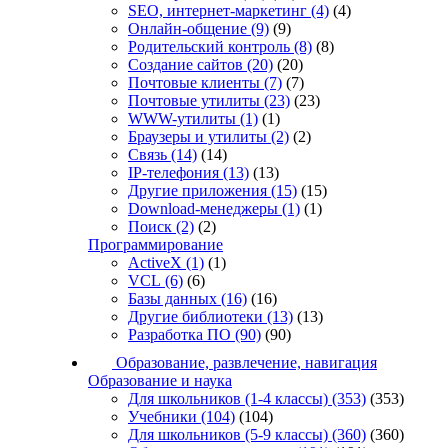
SEO, интернет-маркетинг
(4)
(4)
Онлайн-общение
(9)
(9)
Родительский контроль
(8)
(8)
Создание сайтов
(20)
(20)
Почтовые клиенты
(7)
(7)
Почтовые утилиты
(23)
(23)
WWW-утилиты
(1)
(1)
Браузеры и утилиты
(2)
(2)
Связь
(14)
(14)
IP-телефония
(13)
(13)
Другие приложения
(15)
(15)
Download-менеджеры
(1)
(1)
Поиск
(2)
(2)
Программирование
ActiveX
(1)
(1)
VCL
(6)
(6)
Базы данных
(16)
(16)
Другие библиотеки
(13)
(13)
Разработка ПО
(90)
(90)
Образование, развлечение, навигация
Образование и наука
Для школьников (1-4 классы)
(353)
(353)
Учебники
(104)
(104)
Для школьников (5-9 классы)
(360)
(360)