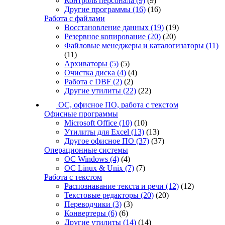
Контроль персонала
(9)
(9)
Другие программы
(16)
(16)
Работа с файлами
Восстановление данных
(19)
(19)
Резервное копирование
(20)
(20)
Файловые менеджеры и каталогизаторы
(11)
(11)
Архиваторы
(5)
(5)
Очистка диска
(4)
(4)
Работа с DBF
(2)
(2)
Другие утилиты
(22)
(22)
ОС, офисное ПО, работа с текстом
Офисные программы
Microsoft Office
(10)
(10)
Утилиты для Excel
(13)
(13)
Другое офисное ПО
(37)
(37)
Операционные системы
ОС Windows
(4)
(4)
ОС Linux & Unix
(7)
(7)
Работа с текстом
Распознавание текста и речи
(12)
(12)
Текстовые редакторы
(20)
(20)
Переводчики
(3)
(3)
Конвертеры
(6)
(6)
Другие утилиты
(14)
(14)