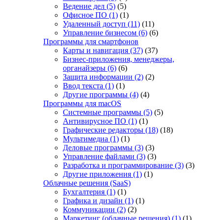
Ведение дел
(5)
(5)
Офисное ПО
(1)
(1)
Удаленный доступ
(11)
(11)
Управление бизнесом
(6)
(6)
Программы для смартфонов
Карты и навигация
(37)
(37)
Бизнес-приложения, менеджеры,
органайзеры
(6)
(6)
Защита информации
(2)
(2)
Ввод текста
(1)
(1)
Другие программы
(4)
(4)
Программы для macOS
Системные программы
(5)
(5)
Антивирусное ПО
(1)
(1)
Графические редакторы
(18)
(18)
Мультимедиа
(1)
(1)
Деловые программы
(3)
(3)
Управление файлами
(3)
(3)
Разработка и программирование
(3)
(3)
Другие приложения
(1)
(1)
Облачные решения (SaaS)
Бухгалтерия
(1)
(1)
Графика и дизайн
(1)
(1)
Коммуникации
(2)
(2)
Маркетинг (облачные решения)
(1)
(1)