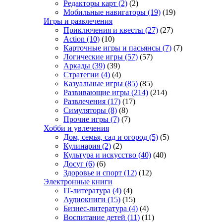
Редакторы карт
(2)
(2)
Мобильные навигаторы
(19)
(19)
Игры и развлечения
Приключения и квесты
(27)
(27)
Action
(10)
(10)
Карточные игры и пасьянсы
(7)
(7)
Логические игры
(57)
(57)
Аркады
(39)
(39)
Стратегии
(4)
(4)
Казуальные игры
(85)
(85)
Развивающие игры
(214)
(214)
Развлечения
(17)
(17)
Симуляторы
(8)
(8)
Прочие игры
(7)
(7)
Хобби и увлечения
Дом, семья, сад и огород
(5)
(5)
Кулинария
(2)
(2)
Культура и искусство
(40)
(40)
Досуг
(6)
(6)
Здоровье и спорт
(12)
(12)
Электронные книги
IT-литература
(4)
(4)
Аудиокниги
(15)
(15)
Бизнес-литература
(4)
(4)
Воспитание детей
(11)
(11)