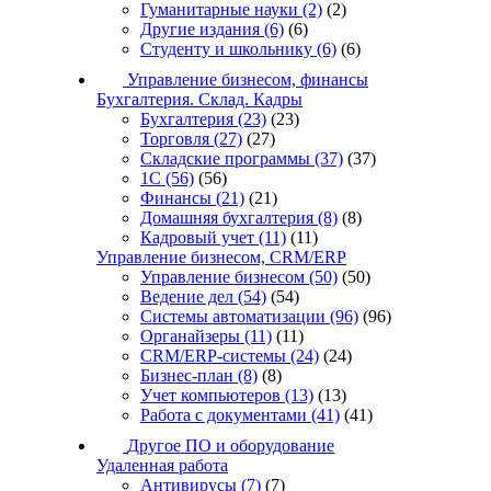
Гуманитарные науки
(2)
(2)
Другие издания
(6)
(6)
Студенту и школьнику
(6)
(6)
Управление бизнесом, финансы
Бухгалтерия. Склад. Кадры
Бухгалтерия
(23)
(23)
Торговля
(27)
(27)
Складские программы
(37)
(37)
1С
(56)
(56)
Финансы
(21)
(21)
Домашняя бухгалтерия
(8)
(8)
Кадровый учет
(11)
(11)
Управление бизнесом, CRM/ERP
Управление бизнесом
(50)
(50)
Ведение дел
(54)
(54)
Системы автоматизации
(96)
(96)
Органайзеры
(11)
(11)
CRM/ERP-системы
(24)
(24)
Бизнес-план
(8)
(8)
Учет компьютеров
(13)
(13)
Работа с документами
(41)
(41)
Другое ПО и оборудование
Удаленная работа
Антивирусы
(7)
(7)