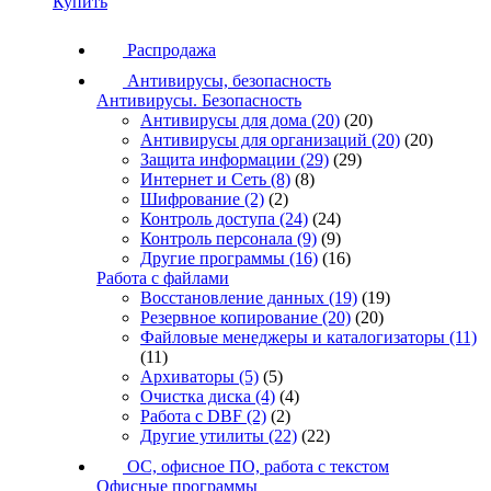
Купить
Распродажа
Антивирусы, безопасность
Антивирусы. Безопасность
Антивирусы для дома
(20)
(20)
Антивирусы для организаций
(20)
(20)
Защита информации
(29)
(29)
Интернет и Сеть
(8)
(8)
Шифрование
(2)
(2)
Контроль доступа
(24)
(24)
Контроль персонала
(9)
(9)
Другие программы
(16)
(16)
Работа с файлами
Восстановление данных
(19)
(19)
Резервное копирование
(20)
(20)
Файловые менеджеры и каталогизаторы
(11)
(11)
Архиваторы
(5)
(5)
Очистка диска
(4)
(4)
Работа с DBF
(2)
(2)
Другие утилиты
(22)
(22)
ОС, офисное ПО, работа с текстом
Офисные программы