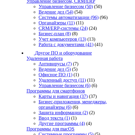
Управление бизнесом, CRM/ERP
Управление бизнесом
(50)
(50)
Ведение дел
(54)
(54)
Системы автоматизации
(96)
(96)
Органайзеры
(11)
(11)
CRM/ERP-системы
(24)
(24)
Бизнес-план
(8)
(8)
Учет компьютеров
(13)
(13)
Работа с документами
(41)
(41)
Другое ПО и оборудование
Удаленная работа
Антивирусы
(7)
(7)
Ведение дел
(5)
(5)
Офисное ПО
(1)
(1)
Удаленный доступ
(11)
(11)
Управление бизнесом
(6)
(6)
Программы для смартфонов
Карты и навигация
(37)
(37)
Бизнес-приложения, менеджеры,
органайзеры
(6)
(6)
Защита информации
(2)
(2)
Ввод текста
(1)
(1)
Другие программы
(4)
(4)
Программы для macOS
Системные программы
(5)
(5)