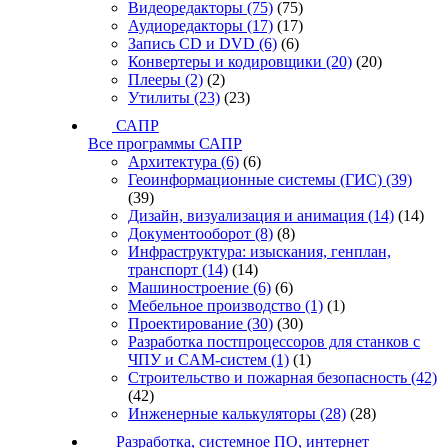
Видеоредакторы
(75)
(75)
Аудиоредакторы
(17)
(17)
Запись CD и DVD
(6)
(6)
Конвертеры и кодировщики
(20)
(20)
Плееры
(2)
(2)
Утилиты
(23)
(23)
САПР
Все программы САПР
Архитектура
(6)
(6)
Геоинформационные системы (ГИС)
(39)
(39)
Дизайн, визуализация и анимация
(14)
(14)
Документооборот
(8)
(8)
Инфраструктура: изыскания, генплан,
транспорт
(14)
(14)
Машиностроение
(6)
(6)
Мебельное производство
(1)
(1)
Проектирование
(30)
(30)
Разработка постпроцессоров для станков с
ЧПУ и CAM-систем
(1)
(1)
Строительство и пожарная безопасность
(42)
(42)
Инженерные калькуляторы
(28)
(28)
Разработка, системное ПО, интернет