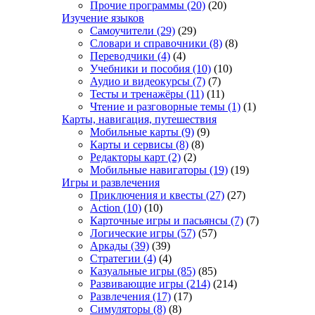
Прочие программы
(20)
(20)
Изучение языков
Самоучители
(29)
(29)
Словари и справочники
(8)
(8)
Переводчики
(4)
(4)
Учебники и пособия
(10)
(10)
Аудио и видеокурсы
(7)
(7)
Тесты и тренажёры
(11)
(11)
Чтение и разговорные темы
(1)
(1)
Карты, навигация, путешествия
Мобильные карты
(9)
(9)
Карты и сервисы
(8)
(8)
Редакторы карт
(2)
(2)
Мобильные навигаторы
(19)
(19)
Игры и развлечения
Приключения и квесты
(27)
(27)
Action
(10)
(10)
Карточные игры и пасьянсы
(7)
(7)
Логические игры
(57)
(57)
Аркады
(39)
(39)
Стратегии
(4)
(4)
Казуальные игры
(85)
(85)
Развивающие игры
(214)
(214)
Развлечения
(17)
(17)
Симуляторы
(8)
(8)