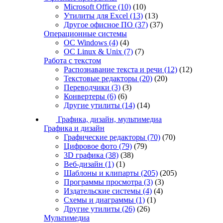
Microsoft Office
(10)
(10)
Утилиты для Excel
(13)
(13)
Другое офисное ПО
(37)
(37)
Операционные системы
ОС Windows
(4)
(4)
ОС Linux & Unix
(7)
(7)
Работа с текстом
Распознавание текста и речи
(12)
(12)
Текстовые редакторы
(20)
(20)
Переводчики
(3)
(3)
Конвертеры
(6)
(6)
Другие утилиты
(14)
(14)
Графика, дизайн, мультимедиа
Графика и дизайн
Графические редакторы
(70)
(70)
Цифровое фото
(79)
(79)
3D графика
(38)
(38)
Веб-дизайн
(1)
(1)
Шаблоны и клипарты
(205)
(205)
Программы просмотра
(3)
(3)
Издательские системы
(4)
(4)
Схемы и диаграммы
(1)
(1)
Другие утилиты
(26)
(26)
Мультимедиа