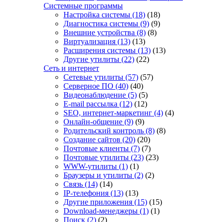
Системные программы
Настройка системы
(18)
(18)
Диагностика системы
(9)
(9)
Внешние устройства
(8)
(8)
Виртуализация
(13)
(13)
Расширения системы
(13)
(13)
Другие утилиты
(22)
(22)
Сеть и интернет
Сетевые утилиты
(57)
(57)
Серверное ПО
(40)
(40)
Видеонаблюдение
(5)
(5)
E-mail рассылка
(12)
(12)
SEO, интернет-маркетинг
(4)
(4)
Онлайн-общение
(9)
(9)
Родительский контроль
(8)
(8)
Создание сайтов
(20)
(20)
Почтовые клиенты
(7)
(7)
Почтовые утилиты
(23)
(23)
WWW-утилиты
(1)
(1)
Браузеры и утилиты
(2)
(2)
Связь
(14)
(14)
IP-телефония
(13)
(13)
Другие приложения
(15)
(15)
Download-менеджеры
(1)
(1)
Поиск
(2)
(2)