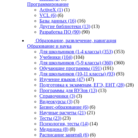
Программирование
ActiveX
(1)
(1)
VCL
(6)
(6)
Базы данных
(16)
(16)
Другие библиотеки
(13)
(13)
Разработка ПО
(90)
(90)
Образование, развлечение, навигация
Образование и наука
Для школьников (1-4 классы)
(353)
(353)
Учебники
(104)
(104)
Для школьников (5-9 классы)
(360)
(360)
Обучающие программы
(191)
(191)
Для школьников (10-11 классы)
(93)
(93)
Изучение языков
(47)
(47)
Подготовка к экзаменам, ЕГЭ, ЕНТ
(28)
(28)
Программы для ВУЗов
(13)
(13)
Справочники
(3)
(3)
Видеокурсы
(3)
(3)
Бизнес-образование
(6)
(6)
Научные расчеты
(21)
(21)
Тесты
(23)
(23)
Психология, тесты
(14)
(14)
Медицина
(8)
(8)
Расписание занятий
(6)
(6)