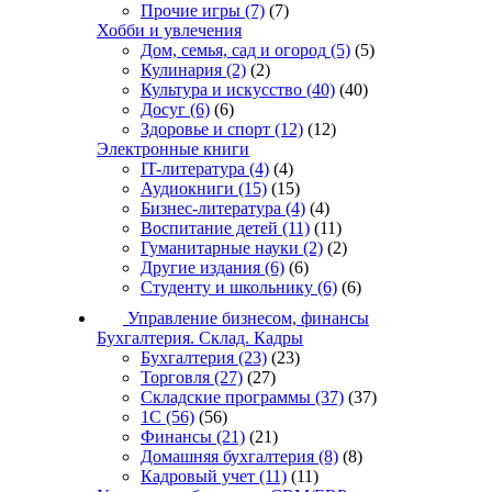
Прочие игры
(7)
(7)
Хобби и увлечения
Дом, семья, сад и огород
(5)
(5)
Кулинария
(2)
(2)
Культура и искусство
(40)
(40)
Досуг
(6)
(6)
Здоровье и спорт
(12)
(12)
Электронные книги
IT-литература
(4)
(4)
Аудиокниги
(15)
(15)
Бизнес-литература
(4)
(4)
Воспитание детей
(11)
(11)
Гуманитарные науки
(2)
(2)
Другие издания
(6)
(6)
Студенту и школьнику
(6)
(6)
Управление бизнесом, финансы
Бухгалтерия. Склад. Кадры
Бухгалтерия
(23)
(23)
Торговля
(27)
(27)
Складские программы
(37)
(37)
1С
(56)
(56)
Финансы
(21)
(21)
Домашняя бухгалтерия
(8)
(8)
Кадровый учет
(11)
(11)