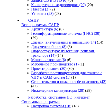
Запись CD и DVD
(6)
(6)
Конвертеры и кодировщики
(20)
(20)
Плееры
(2)
(2)
Утилиты
(23)
(23)
САПР
Все программы САПР
Архитектура
(6)
(6)
Геоинформационные системы (ГИС)
(39)
(39)
Дизайн, визуализация и анимация
(14)
(14)
Документооборот
(8)
(8)
Инфраструктура: изыскания, генплан,
транспорт
(14)
(14)
Машиностроение
(6)
(6)
Мебельное производство
(1)
(1)
Проектирование
(30)
(30)
Разработка постпроцессоров для станков с
ЧПУ и CAM-систем
(1)
(1)
Строительство и пожарная безопасность
(42)
(42)
Инженерные калькуляторы
(28)
(28)
Разработка, системное ПО, интернет
Системные программы
Настройка системы
(18)
(18)