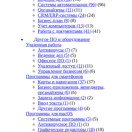
Системы автоматизации
(96)
(96)
Органайзеры
(11)
(11)
CRM/ERP-системы
(24)
(24)
Бизнес-план
(8)
(8)
Учет компьютеров
(13)
(13)
Работа с документами
(41)
(41)
Другое ПО и оборудование
Удаленная работа
Антивирусы
(7)
(7)
Ведение дел
(5)
(5)
Офисное ПО
(1)
(1)
Удаленный доступ
(11)
(11)
Управление бизнесом
(6)
(6)
Программы для смартфонов
Карты и навигация
(37)
(37)
Бизнес-приложения, менеджеры,
органайзеры
(6)
(6)
Защита информации
(2)
(2)
Ввод текста
(1)
(1)
Другие программы
(4)
(4)
Программы для macOS
Системные программы
(5)
(5)
Антивирусное ПО
(1)
(1)
Графические редакторы
(18)
(18)