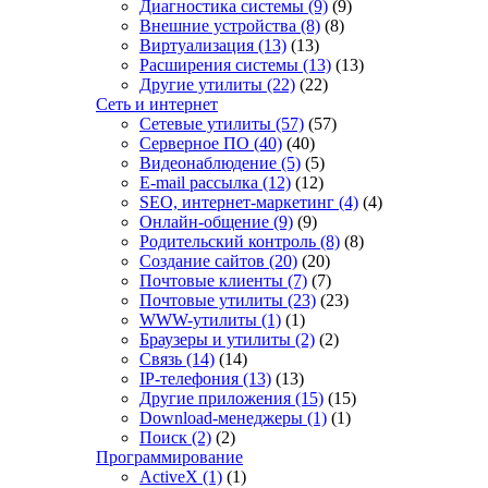
Диагностика системы
(9)
(9)
Внешние устройства
(8)
(8)
Виртуализация
(13)
(13)
Расширения системы
(13)
(13)
Другие утилиты
(22)
(22)
Сеть и интернет
Сетевые утилиты
(57)
(57)
Серверное ПО
(40)
(40)
Видеонаблюдение
(5)
(5)
E-mail рассылка
(12)
(12)
SEO, интернет-маркетинг
(4)
(4)
Онлайн-общение
(9)
(9)
Родительский контроль
(8)
(8)
Создание сайтов
(20)
(20)
Почтовые клиенты
(7)
(7)
Почтовые утилиты
(23)
(23)
WWW-утилиты
(1)
(1)
Браузеры и утилиты
(2)
(2)
Связь
(14)
(14)
IP-телефония
(13)
(13)
Другие приложения
(15)
(15)
Download-менеджеры
(1)
(1)
Поиск
(2)
(2)
Программирование
ActiveX
(1)
(1)