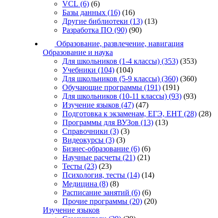
VCL
(6)
(6)
Базы данных
(16)
(16)
Другие библиотеки
(13)
(13)
Разработка ПО
(90)
(90)
Образование, развлечение, навигация
Образование и наука
Для школьников (1-4 классы)
(353)
(353)
Учебники
(104)
(104)
Для школьников (5-9 классы)
(360)
(360)
Обучающие программы
(191)
(191)
Для школьников (10-11 классы)
(93)
(93)
Изучение языков
(47)
(47)
Подготовка к экзаменам, ЕГЭ, ЕНТ
(28)
(28)
Программы для ВУЗов
(13)
(13)
Справочники
(3)
(3)
Видеокурсы
(3)
(3)
Бизнес-образование
(6)
(6)
Научные расчеты
(21)
(21)
Тесты
(23)
(23)
Психология, тесты
(14)
(14)
Медицина
(8)
(8)
Расписание занятий
(6)
(6)
Прочие программы
(20)
(20)
Изучение языков