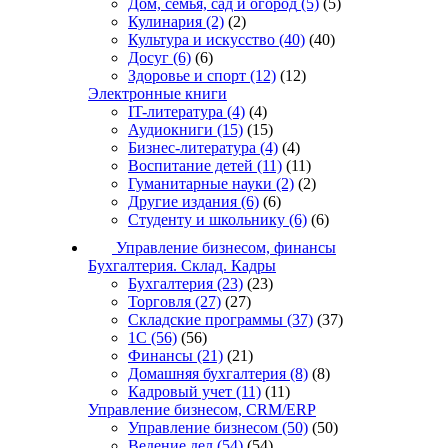
Дом, семья, сад и огород
(5)
(5)
Кулинария
(2)
(2)
Культура и искусство
(40)
(40)
Досуг
(6)
(6)
Здоровье и спорт
(12)
(12)
Электронные книги
IT-литература
(4)
(4)
Аудиокниги
(15)
(15)
Бизнес-литература
(4)
(4)
Воспитание детей
(11)
(11)
Гуманитарные науки
(2)
(2)
Другие издания
(6)
(6)
Студенту и школьнику
(6)
(6)
Управление бизнесом, финансы
Бухгалтерия. Склад. Кадры
Бухгалтерия
(23)
(23)
Торговля
(27)
(27)
Складские программы
(37)
(37)
1С
(56)
(56)
Финансы
(21)
(21)
Домашняя бухгалтерия
(8)
(8)
Кадровый учет
(11)
(11)
Управление бизнесом, CRM/ERP
Управление бизнесом
(50)
(50)
Ведение дел
(54)
(54)