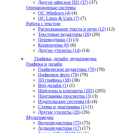
Другое офисное ПО
(37)
(37)
Операционные системы
ОС Windows
(4)
(4)
ОС Linux & Unix
(7)
(7)
Работа с текстом
Распознавание текста и речи
(12)
(12)
Текстовые редакторы
(20)
(20)
Переводчики
(3)
(3)
Конвертеры
(6)
(6)
Другие утилиты
(14)
(14)
Графика, дизайн, мультимедиа
Графика и дизайн
Графические редакторы
(70)
(70)
Цифровое фото
(79)
(79)
3D графика
(38)
(38)
Веб-дизайн
(1)
(1)
Шаблоны и клипарты
(205)
(205)
Программы просмотра
(3)
(3)
Издательские системы
(4)
(4)
Схемы и диаграммы
(1)
(1)
Другие утилиты
(26)
(26)
Мультимедиа
Видеоредакторы
(75)
(75)
Аудиоредакторы
(17)
(17)