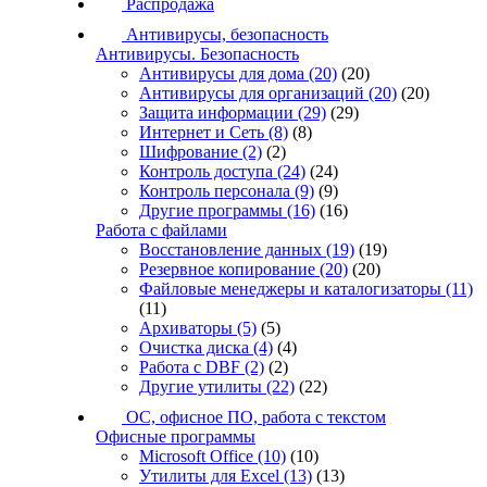
Распродажа
Антивирусы, безопасность
Антивирусы. Безопасность
Антивирусы для дома
(20)
(20)
Антивирусы для организаций
(20)
(20)
Защита информации
(29)
(29)
Интернет и Сеть
(8)
(8)
Шифрование
(2)
(2)
Контроль доступа
(24)
(24)
Контроль персонала
(9)
(9)
Другие программы
(16)
(16)
Работа с файлами
Восстановление данных
(19)
(19)
Резервное копирование
(20)
(20)
Файловые менеджеры и каталогизаторы
(11)
(11)
Архиваторы
(5)
(5)
Очистка диска
(4)
(4)
Работа с DBF
(2)
(2)
Другие утилиты
(22)
(22)
ОС, офисное ПО, работа с текстом
Офисные программы
Microsoft Office
(10)
(10)
Утилиты для Excel
(13)
(13)