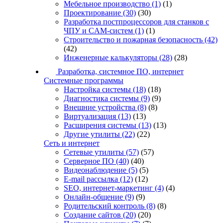
Мебельное производство
(1)
(1)
Проектирование
(30)
(30)
Разработка постпроцессоров для станков с
ЧПУ и CAM-систем
(1)
(1)
Строительство и пожарная безопасность
(42)
(42)
Инженерные калькуляторы
(28)
(28)
Разработка, системное ПО, интернет
Системные программы
Настройка системы
(18)
(18)
Диагностика системы
(9)
(9)
Внешние устройства
(8)
(8)
Виртуализация
(13)
(13)
Расширения системы
(13)
(13)
Другие утилиты
(22)
(22)
Сеть и интернет
Сетевые утилиты
(57)
(57)
Серверное ПО
(40)
(40)
Видеонаблюдение
(5)
(5)
E-mail рассылка
(12)
(12)
SEO, интернет-маркетинг
(4)
(4)
Онлайн-общение
(9)
(9)
Родительский контроль
(8)
(8)
Создание сайтов
(20)
(20)