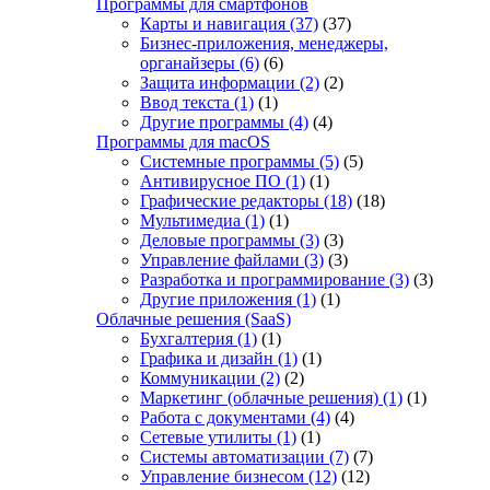
Программы для смартфонов
Карты и навигация
(37)
(37)
Бизнес-приложения, менеджеры,
органайзеры
(6)
(6)
Защита информации
(2)
(2)
Ввод текста
(1)
(1)
Другие программы
(4)
(4)
Программы для macOS
Системные программы
(5)
(5)
Антивирусное ПО
(1)
(1)
Графические редакторы
(18)
(18)
Мультимедиа
(1)
(1)
Деловые программы
(3)
(3)
Управление файлами
(3)
(3)
Разработка и программирование
(3)
(3)
Другие приложения
(1)
(1)
Облачные решения (SaaS)
Бухгалтерия
(1)
(1)
Графика и дизайн
(1)
(1)
Коммуникации
(2)
(2)
Маркетинг (облачные решения)
(1)
(1)
Работа с документами
(4)
(4)
Сетевые утилиты
(1)
(1)
Системы автоматизации
(7)
(7)
Управление бизнесом
(12)
(12)