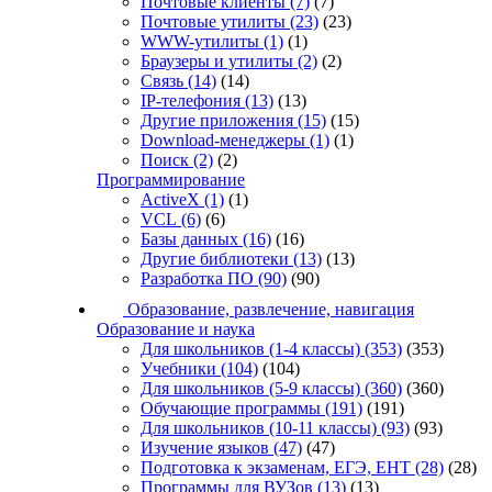
Почтовые клиенты
(7)
(7)
Почтовые утилиты
(23)
(23)
WWW-утилиты
(1)
(1)
Браузеры и утилиты
(2)
(2)
Связь
(14)
(14)
IP-телефония
(13)
(13)
Другие приложения
(15)
(15)
Download-менеджеры
(1)
(1)
Поиск
(2)
(2)
Программирование
ActiveX
(1)
(1)
VCL
(6)
(6)
Базы данных
(16)
(16)
Другие библиотеки
(13)
(13)
Разработка ПО
(90)
(90)
Образование, развлечение, навигация
Образование и наука
Для школьников (1-4 классы)
(353)
(353)
Учебники
(104)
(104)
Для школьников (5-9 классы)
(360)
(360)
Обучающие программы
(191)
(191)
Для школьников (10-11 классы)
(93)
(93)
Изучение языков
(47)
(47)
Подготовка к экзаменам, ЕГЭ, ЕНТ
(28)
(28)
Программы для ВУЗов
(13)
(13)