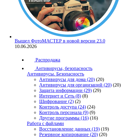
Вышел ФотоМАСТЕР в новой версии 23.0
10.06.2026
Распродажа
Антивирусы, безопасность
Антивирусы. Безопасность
Антивирусы для дома
(20)
(20)
Антивирусы для организаций
(20)
(20)
Защита информации
(29)
(29)
Интернет и Сеть
(8)
(8)
Шифрование
(2)
(2)
Контроль доступа
(24)
(24)
Контроль персонала
(9)
(9)
Другие программы
(16)
(16)
Работа с файлами
Восстановление данных
(19)
(19)
Резервное копирование
(20)
(20)