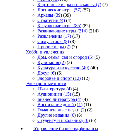
Карточные игры и пасьянсы
(7)
(7)
Логические игры
(57)
(57)
Аркады
(39)
(39)
Стратегии
(4)
(4)
Казуальные игры
(85)
(85)
Развивающие игры
(214)
(214)
Развлечения
(17)
(17)
Симуляторы
(8)
(8)
Прочие игры
(7)
(7)
Хобби и увлечения
Дом, семья, сад и огород
(5)
(5)
Кулинария
(2)
(2)
Культура и искусство
(40)
(40)
Досуг
(6)
(6)
Здоровье и спорт
(12)
(12)
Электронные книги
IT-литература
(4)
(4)
Аудиокниги
(15)
(15)
Бизнес-литература
(4)
(4)
Воспитание детей
(11)
(11)
Гуманитарные науки
(2)
(2)
Другие издания
(6)
(6)
Студенту и школьнику
(6)
(6)
Управление бизнесом, финансы