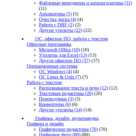
Файловые менеджеры и каталогизаторы
(11)
(11)
Архиваторы
(5)
(5)
Очистка диска
(4)
(4)
Работа с DBF
(2)
(2)
Другие утилиты
(22)
(22)
ОС, офисное ПО, работа с текстом
Офисные программы
Microsoft Office
(10)
(10)
Утилиты для Excel
(13)
(13)
Другое офисное ПО
(37)
(37)
Операционные системы
ОС Windows
(4)
(4)
ОС Linux & Unix
(7)
(7)
Работа с текстом
Распознавание текста и речи
(12)
(12)
Текстовые редакторы
(20)
(20)
Переводчики
(3)
(3)
Конвертеры
(6)
(6)
Другие утилиты
(14)
(14)
Графика, дизайн, мультимедиа
Графика и дизайн
Графические редакторы
(70)
(70)
Цифровое фото
(80)
(80)