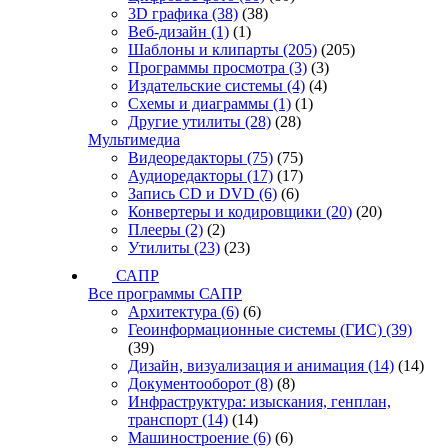
3D графика
(38)
(38)
Веб-дизайн
(1)
(1)
Шаблоны и клипарты
(205)
(205)
Программы просмотра
(3)
(3)
Издательские системы
(4)
(4)
Схемы и диаграммы
(1)
(1)
Другие утилиты
(28)
(28)
Мультимедиа
Видеоредакторы
(75)
(75)
Аудиоредакторы
(17)
(17)
Запись CD и DVD
(6)
(6)
Конвертеры и кодировщики
(20)
(20)
Плееры
(2)
(2)
Утилиты
(23)
(23)
САПР
Все программы САПР
Архитектура
(6)
(6)
Геоинформационные системы (ГИС)
(39)
(39)
Дизайн, визуализация и анимация
(14)
(14)
Документооборот
(8)
(8)
Инфраструктура: изыскания, генплан,
транспорт
(14)
(14)
Машиностроение
(6)
(6)