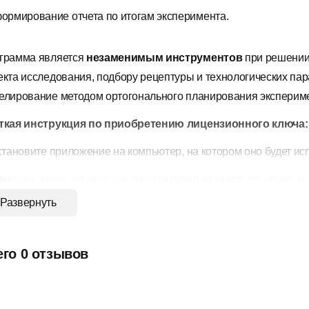
ормирование отчета по итогам эксперимента.
грамма является
незаменимым инструментов
при решении 
екта исследования, подбору рецептуры и технологических пар
елирование методом ортогонального планирования эксперим
ткая инструкция по приобретению лицензионного ключа:
тановите приложение на компьютер, на котором оно будет исп
кройте экран управления лицензиями в меню приложения, и
нтификационный номер в буфер обмена.
Развернуть
рейдите на страницу оплаты интернет-магазина, вставьте 
ер в поле «Идентификационный номер приложения».
его 0 отзывов
оизведите оплату удобным для Вас способом. После успешно
тупит письмо с лицензионным ключом.