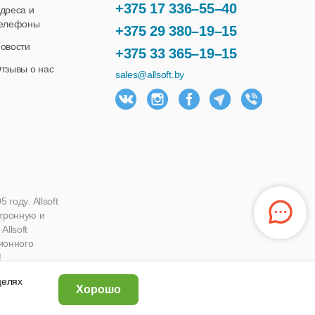
+375 17 336–55–40
дреса и
елефоны
+375 29 380–19–15
овости
+375 33 365–19–15
тзывы о нас
sales@allsoft.by
году. Allsoft
ктронную и
llsoft
ионного
!
 целях
Хорошо