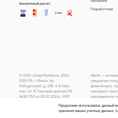
программ
безналичный расчет.
Разработчики
© ООО «СофтЛайнБел» 2001-
Allsoft — интер
2026 РБ, г. Минск, пр.
предлагает поку
Победителей, д. 108, 4-й этаж,
физическую), пр
пом. 10. В Торговом реестре РБ
оказывают поку
№307752 от 29.02.2016 г. УНП
программного о
190271125, Мингорисполком
Продолжая использовать данный ве
хранения ваших учетных данных, п