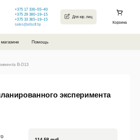
+375 17 336–55–40
+375 29 380–19–15
+375 33 365–19–15
Корзина
sales@allsoft.by
 магазине
Помощь
римента B-D13
планированного эксперимента
го
114,58
руб.