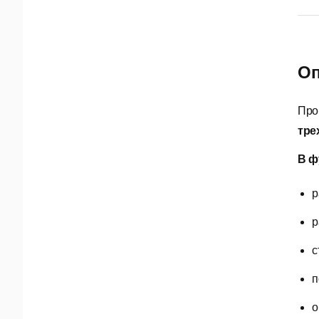
Оп
Про
тре
В ф
р
р
с
п
о