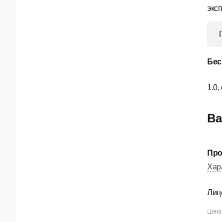
экс
Бес
1.0,
Ва
Про
Хар
Лиц
Цена