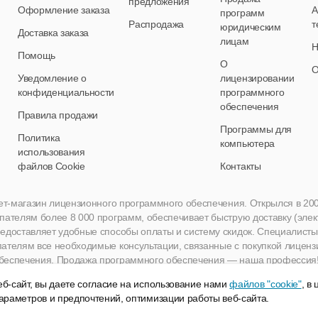
предложения
Оформление заказа
А
программ
Распродажа
т
юридическим
Доставка заказа
лицам
Н
Помощь
О
О
Уведомление о
лицензировании
конфиденциальности
программного
обеспечения
Правила продажи
Программы для
Политика
компьютера
использования
файлов Cookie
Контакты
нет-магазин лицензионного программного обеспечения. Открылся в 2005 
пателям более 8 000 программ, обеспечивает быструю доставку (эле
едоставляет удобные способы оплаты и систему скидок. Специалисты A
пателям все необходимые консультации, связанные с покупкой лиценз
беспечения. Продажа программного обеспечения — наша профессия
б-сайт, вы даете согласие на использование нами
файлов "cookie"
, в
араметров и предпочтений, оптимизации работы веб-сайта.