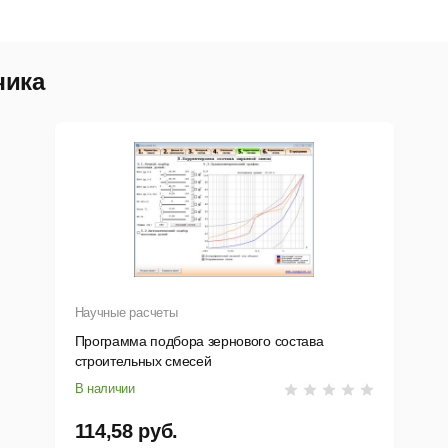
опируйте полученный по электронной почте лицензионный кл
инистратора, и вставьте ключ во второе поле экрана управле
чика
Научные расчеты
Программа подбора зернового состава
строительных смесей
В наличии
114,58 руб.