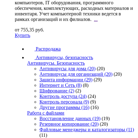
компьютеров, IT оборудования, программного
обеспечения, комплектующих, расходных материалов и
инвентаря. Учет компьютерной техники ведется в
рамках организаций и их филиалов.
...
от 755,35 руб.
Купить
Распродажа
Антивирусы, безопасность
Антивирусы. Безопасность
Антивирусы для дома
(20)
(20)
Антивирусы для организаций
(20)
(20)
Защита информации
(29)
(29)
Интернет и Сеть
(8)
(8)
Шифрование
(2)
(2)
Контроль доступа
(24)
(24)
Контроль персонала
(9)
(9)
Другие программы
(16)
(16)
Работа с файлами
Восстановление данных
(19)
(19)
Резервное копирование
(20)
(20)
Файловые менеджеры и каталогизаторы
(11)
(11)