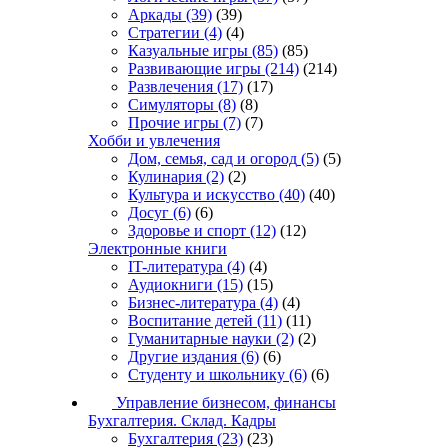
Аркады
(39)
(39)
Стратегии
(4)
(4)
Казуальные игры
(85)
(85)
Развивающие игры
(214)
(214)
Развлечения
(17)
(17)
Симуляторы
(8)
(8)
Прочие игры
(7)
(7)
Хобби и увлечения
Дом, семья, сад и огород
(5)
(5)
Кулинария
(2)
(2)
Культура и искусство
(40)
(40)
Досуг
(6)
(6)
Здоровье и спорт
(12)
(12)
Электронные книги
IT-литература
(4)
(4)
Аудиокниги
(15)
(15)
Бизнес-литература
(4)
(4)
Воспитание детей
(11)
(11)
Гуманитарные науки
(2)
(2)
Другие издания
(6)
(6)
Студенту и школьнику
(6)
(6)
Управление бизнесом, финансы
Бухгалтерия. Склад. Кадры
Бухгалтерия
(23)
(23)