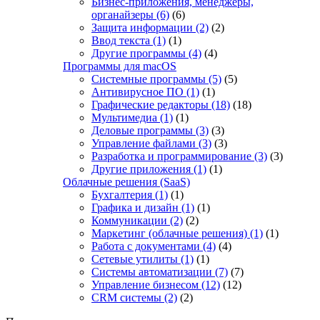
Бизнес-приложения, менеджеры,
органайзеры
(6)
(6)
Защита информации
(2)
(2)
Ввод текста
(1)
(1)
Другие программы
(4)
(4)
Программы для macOS
Системные программы
(5)
(5)
Антивирусное ПО
(1)
(1)
Графические редакторы
(18)
(18)
Мультимедиа
(1)
(1)
Деловые программы
(3)
(3)
Управление файлами
(3)
(3)
Разработка и программирование
(3)
(3)
Другие приложения
(1)
(1)
Облачные решения (SaaS)
Бухгалтерия
(1)
(1)
Графика и дизайн
(1)
(1)
Коммуникации
(2)
(2)
Маркетинг (облачные решения)
(1)
(1)
Работа с документами
(4)
(4)
Сетевые утилиты
(1)
(1)
Системы автоматизации
(7)
(7)
Управление бизнесом
(12)
(12)
CRM системы
(2)
(2)