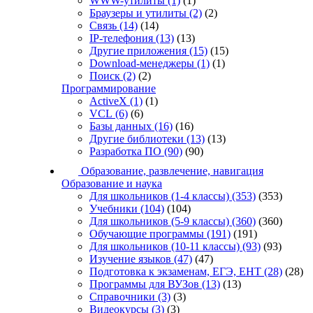
WWW-утилиты
(1)
(1)
Браузеры и утилиты
(2)
(2)
Связь
(14)
(14)
IP-телефония
(13)
(13)
Другие приложения
(15)
(15)
Download-менеджеры
(1)
(1)
Поиск
(2)
(2)
Программирование
ActiveX
(1)
(1)
VCL
(6)
(6)
Базы данных
(16)
(16)
Другие библиотеки
(13)
(13)
Разработка ПО
(90)
(90)
Образование, развлечение, навигация
Образование и наука
Для школьников (1-4 классы)
(353)
(353)
Учебники
(104)
(104)
Для школьников (5-9 классы)
(360)
(360)
Обучающие программы
(191)
(191)
Для школьников (10-11 классы)
(93)
(93)
Изучение языков
(47)
(47)
Подготовка к экзаменам, ЕГЭ, ЕНТ
(28)
(28)
Программы для ВУЗов
(13)
(13)
Справочники
(3)
(3)
Видеокурсы
(3)
(3)