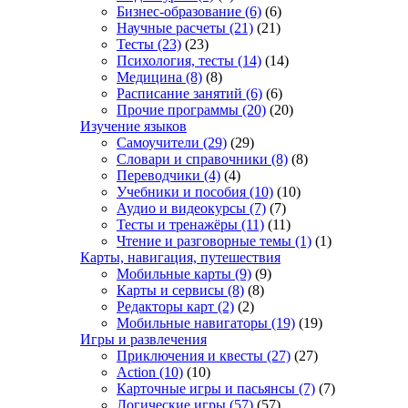
Бизнес-образование
(6)
(6)
Научные расчеты
(21)
(21)
Тесты
(23)
(23)
Психология, тесты
(14)
(14)
Медицина
(8)
(8)
Расписание занятий
(6)
(6)
Прочие программы
(20)
(20)
Изучение языков
Самоучители
(29)
(29)
Словари и справочники
(8)
(8)
Переводчики
(4)
(4)
Учебники и пособия
(10)
(10)
Аудио и видеокурсы
(7)
(7)
Тесты и тренажёры
(11)
(11)
Чтение и разговорные темы
(1)
(1)
Карты, навигация, путешествия
Мобильные карты
(9)
(9)
Карты и сервисы
(8)
(8)
Редакторы карт
(2)
(2)
Мобильные навигаторы
(19)
(19)
Игры и развлечения
Приключения и квесты
(27)
(27)
Action
(10)
(10)
Карточные игры и пасьянсы
(7)
(7)
Логические игры
(57)
(57)