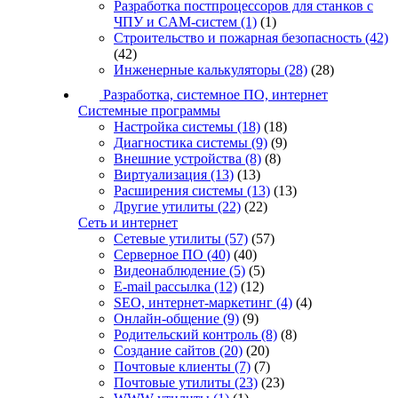
Разработка постпроцессоров для станков с
ЧПУ и CAM-систем
(1)
(1)
Строительство и пожарная безопасность
(42)
(42)
Инженерные калькуляторы
(28)
(28)
Разработка, системное ПО, интернет
Системные программы
Настройка системы
(18)
(18)
Диагностика системы
(9)
(9)
Внешние устройства
(8)
(8)
Виртуализация
(13)
(13)
Расширения системы
(13)
(13)
Другие утилиты
(22)
(22)
Сеть и интернет
Сетевые утилиты
(57)
(57)
Серверное ПО
(40)
(40)
Видеонаблюдение
(5)
(5)
E-mail рассылка
(12)
(12)
SEO, интернет-маркетинг
(4)
(4)
Онлайн-общение
(9)
(9)
Родительский контроль
(8)
(8)
Создание сайтов
(20)
(20)
Почтовые клиенты
(7)
(7)
Почтовые утилиты
(23)
(23)