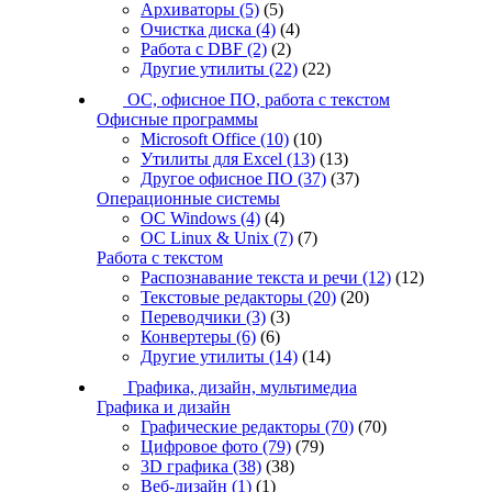
Архиваторы
(5)
(5)
Очистка диска
(4)
(4)
Работа с DBF
(2)
(2)
Другие утилиты
(22)
(22)
ОС, офисное ПО, работа с текстом
Офисные программы
Microsoft Office
(10)
(10)
Утилиты для Excel
(13)
(13)
Другое офисное ПО
(37)
(37)
Операционные системы
ОС Windows
(4)
(4)
ОС Linux & Unix
(7)
(7)
Работа с текстом
Распознавание текста и речи
(12)
(12)
Текстовые редакторы
(20)
(20)
Переводчики
(3)
(3)
Конвертеры
(6)
(6)
Другие утилиты
(14)
(14)
Графика, дизайн, мультимедиа
Графика и дизайн
Графические редакторы
(70)
(70)
Цифровое фото
(79)
(79)
3D графика
(38)
(38)
Веб-дизайн
(1)
(1)