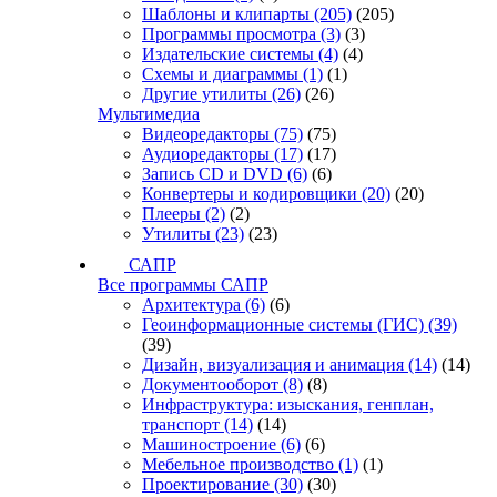
Шаблоны и клипарты
(205)
(205)
Программы просмотра
(3)
(3)
Издательские системы
(4)
(4)
Схемы и диаграммы
(1)
(1)
Другие утилиты
(26)
(26)
Мультимедиа
Видеоредакторы
(75)
(75)
Аудиоредакторы
(17)
(17)
Запись CD и DVD
(6)
(6)
Конвертеры и кодировщики
(20)
(20)
Плееры
(2)
(2)
Утилиты
(23)
(23)
САПР
Все программы САПР
Архитектура
(6)
(6)
Геоинформационные системы (ГИС)
(39)
(39)
Дизайн, визуализация и анимация
(14)
(14)
Документооборот
(8)
(8)
Инфраструктура: изыскания, генплан,
транспорт
(14)
(14)
Машиностроение
(6)
(6)
Мебельное производство
(1)
(1)
Проектирование
(30)
(30)