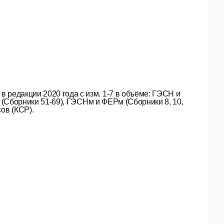
 редакции 2020 года с изм. 1-7 в объёме: ГЭСН и
Рр (Сборники 51-69), ГЭСНм и ФЕРм (Сборники 8, 10,
ов (КСР).