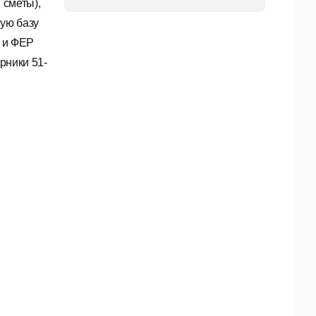
 сметы),
ую базу
Н и ФЕР
орники 51-