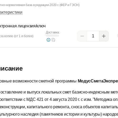
тно-нормативная база в редакции 2020 г. (ФЕР и ГЭСН)
актеристики
ктронная лицензия/ключ
Доставка:
за копию (от 1 и более)
исание
овные возможности сметной программы
МодусСметаЭкспре
оставление и выпуск локальных смет базисно-индексным методо
оответствии с МДС 421 от 4 августа 2020 г. с изм. "Методика 
еконструкции, капитального ремонта, сноса объектов капитал
ультурного наследия (памятников истории и культуры) народ