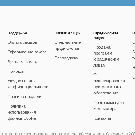
Поддержка
Скидки и акции
Юридическим
С
лицам
Оплата заказов
Специальные
О
Продажа
предложения
Оформление заказа
А
программ
Распродажа
т
юридическим
Доставка заказа
лицам
Н
Помощь
О
О
Уведомление о
лицензировании
конфиденциальности
программного
обеспечения
Правила продажи
Программы для
Политика
компьютера
использования
файлов Cookie
Контакты
нет-магазин лицензионного программного обеспечения. Открылся в 2005 