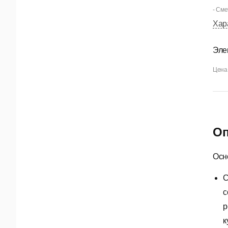
- Сме
Хар
Эле
Цена 
Оп
Осн
С
с
р
к