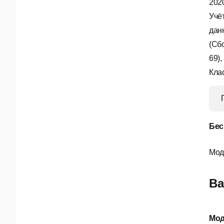
2020
Учё
дан
(Сбо
69)
Кла
Бес
Мод
Ва
Мод