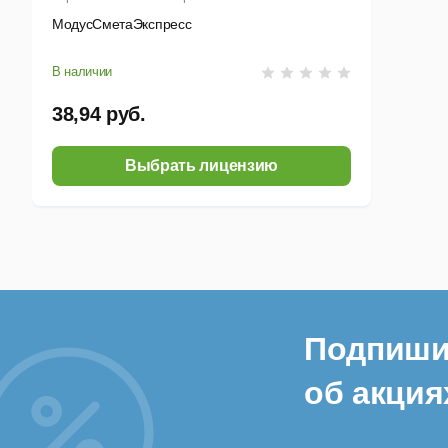
МодусСметаЭкспресс
В наличии
38,94 руб.
Выбрать лицензию
Подпиши
об акция