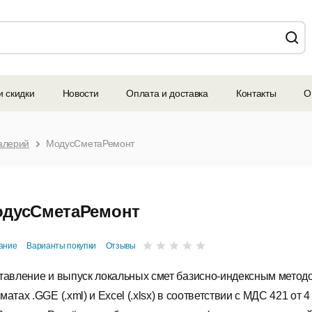
и скидки
Новости
Оплата и доставка
Контакты
О
алерий
МодусСметаРемонт
дусСметаРемонт
ание
Варианты покупки
Отзывы
тавление и выпуск локальных смет базисно-индексным метод
атах .GGE (.xml) и Excel (.xlsx) в соответствии с МДС 421 от 4