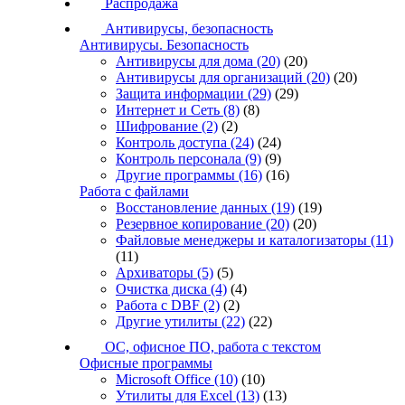
Распродажа
Антивирусы, безопасность
Антивирусы. Безопасность
Антивирусы для дома
(20)
(20)
Антивирусы для организаций
(20)
(20)
Защита информации
(29)
(29)
Интернет и Сеть
(8)
(8)
Шифрование
(2)
(2)
Контроль доступа
(24)
(24)
Контроль персонала
(9)
(9)
Другие программы
(16)
(16)
Работа с файлами
Восстановление данных
(19)
(19)
Резервное копирование
(20)
(20)
Файловые менеджеры и каталогизаторы
(11)
(11)
Архиваторы
(5)
(5)
Очистка диска
(4)
(4)
Работа с DBF
(2)
(2)
Другие утилиты
(22)
(22)
ОС, офисное ПО, работа с текстом
Офисные программы
Microsoft Office
(10)
(10)
Утилиты для Excel
(13)
(13)