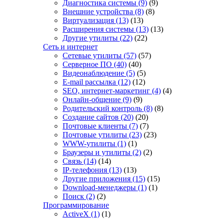
Диагностика системы
(9)
(9)
Внешние устройства
(8)
(8)
Виртуализация
(13)
(13)
Расширения системы
(13)
(13)
Другие утилиты
(22)
(22)
Сеть и интернет
Сетевые утилиты
(57)
(57)
Серверное ПО
(40)
(40)
Видеонаблюдение
(5)
(5)
E-mail рассылка
(12)
(12)
SEO, интернет-маркетинг
(4)
(4)
Онлайн-общение
(9)
(9)
Родительский контроль
(8)
(8)
Создание сайтов
(20)
(20)
Почтовые клиенты
(7)
(7)
Почтовые утилиты
(23)
(23)
WWW-утилиты
(1)
(1)
Браузеры и утилиты
(2)
(2)
Связь
(14)
(14)
IP-телефония
(13)
(13)
Другие приложения
(15)
(15)
Download-менеджеры
(1)
(1)
Поиск
(2)
(2)
Программирование
ActiveX
(1)
(1)