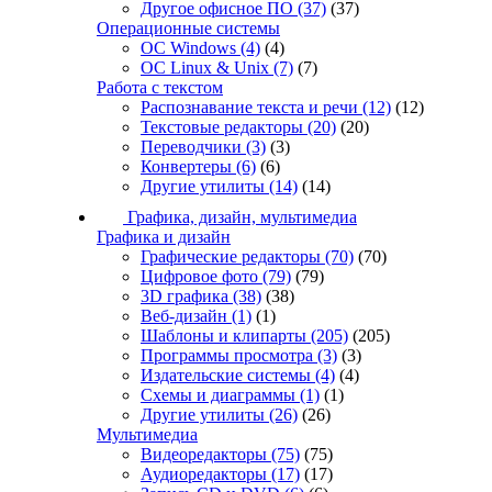
Другое офисное ПО
(37)
(37)
Операционные системы
ОС Windows
(4)
(4)
ОС Linux & Unix
(7)
(7)
Работа с текстом
Распознавание текста и речи
(12)
(12)
Текстовые редакторы
(20)
(20)
Переводчики
(3)
(3)
Конвертеры
(6)
(6)
Другие утилиты
(14)
(14)
Графика, дизайн, мультимедиа
Графика и дизайн
Графические редакторы
(70)
(70)
Цифровое фото
(79)
(79)
3D графика
(38)
(38)
Веб-дизайн
(1)
(1)
Шаблоны и клипарты
(205)
(205)
Программы просмотра
(3)
(3)
Издательские системы
(4)
(4)
Схемы и диаграммы
(1)
(1)
Другие утилиты
(26)
(26)
Мультимедиа
Видеоредакторы
(75)
(75)
Аудиоредакторы
(17)
(17)