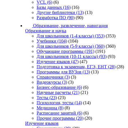
VCL
(6)
(6)
Базы данных
(16)
(16)
Другие библиотеки
(13)
(13)
Разработка ПО
(90)
(90)
Образование, развлечение, навигация
Образование и наука
Для школьников (1-4 классы)
(353)
(353)
Учебники
(104)
(104)
Для школьников (5-9 классы)
(360)
(360)
Обучающие программы
(191)
(191)
Для школьников (10-11 классы)
(93)
(93)
Изучение языков
(47)
(47)
Подготовка к экзаменам, ЕГЭ, ЕНТ
(28)
(28)
Программы для ВУЗов
(13)
(13)
Справочники
(3)
(3)
Видеокурсы
(3)
(3)
Бизнес-образование
(6)
(6)
Научные расчеты
(21)
(21)
Тесты
(23)
(23)
Психология, тесты
(14)
(14)
Медицина
(8)
(8)
Расписание занятий
(6)
(6)
Прочие программы
(20)
(20)
Изучение языков