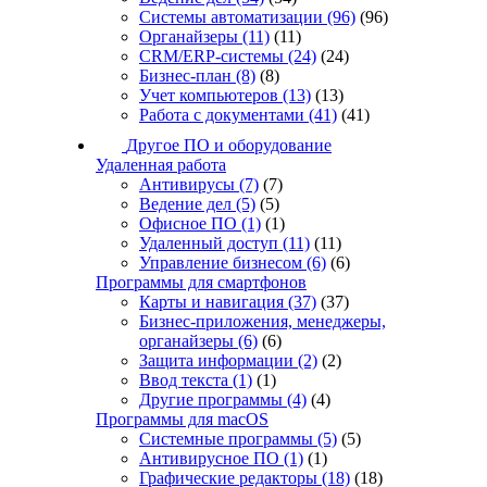
Системы автоматизации
(96)
(96)
Органайзеры
(11)
(11)
CRM/ERP-системы
(24)
(24)
Бизнес-план
(8)
(8)
Учет компьютеров
(13)
(13)
Работа с документами
(41)
(41)
Другое ПО и оборудование
Удаленная работа
Антивирусы
(7)
(7)
Ведение дел
(5)
(5)
Офисное ПО
(1)
(1)
Удаленный доступ
(11)
(11)
Управление бизнесом
(6)
(6)
Программы для смартфонов
Карты и навигация
(37)
(37)
Бизнес-приложения, менеджеры,
органайзеры
(6)
(6)
Защита информации
(2)
(2)
Ввод текста
(1)
(1)
Другие программы
(4)
(4)
Программы для macOS
Системные программы
(5)
(5)
Антивирусное ПО
(1)
(1)
Графические редакторы
(18)
(18)