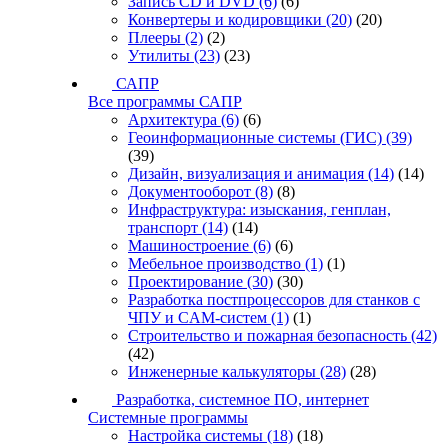
Запись CD и DVD
(6)
(6)
Конвертеры и кодировщики
(20)
(20)
Плееры
(2)
(2)
Утилиты
(23)
(23)
САПР
Все программы САПР
Архитектура
(6)
(6)
Геоинформационные системы (ГИС)
(39)
(39)
Дизайн, визуализация и анимация
(14)
(14)
Документооборот
(8)
(8)
Инфраструктура: изыскания, генплан,
транспорт
(14)
(14)
Машиностроение
(6)
(6)
Мебельное производство
(1)
(1)
Проектирование
(30)
(30)
Разработка постпроцессоров для станков с
ЧПУ и CAM-систем
(1)
(1)
Строительство и пожарная безопасность
(42)
(42)
Инженерные калькуляторы
(28)
(28)
Разработка, системное ПО, интернет
Системные программы
Настройка системы
(18)
(18)