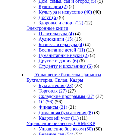
Дом, семья, сад и огород
(5)
(5)
Кулинария
(2)
(2)
Культура и искусство
(40)
(40)
Досуг
(6)
(6)
Здоровье и спорт
(12)
(12)
Электронные книги
IT-литература
(4)
(4)
Аудиокниги
(15)
(15)
Бизнес-литература
(4)
(4)
Воспитание детей
(11)
(11)
Гуманитарные науки
(2)
(2)
Другие издания
(6)
(6)
Студенту и школьнику
(6)
(6)
Управление бизнесом, финансы
Бухгалтерия. Склад. Кадры
Бухгалтерия
(23)
(23)
Торговля
(27)
(27)
Складские программы
(37)
(37)
1С
(56)
(56)
Финансы
(21)
(21)
Домашняя бухгалтерия
(8)
(8)
Кадровый учет
(11)
(11)
Управление бизнесом, CRM/ERP
Управление бизнесом
(50)
(50)
Ведение дел
(54)
(54)