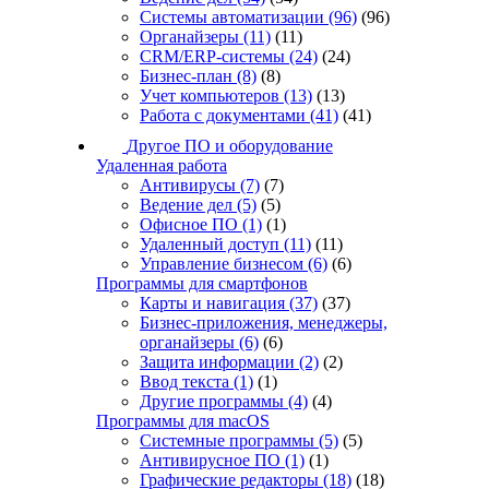
Системы автоматизации
(96)
(96)
Органайзеры
(11)
(11)
CRM/ERP-системы
(24)
(24)
Бизнес-план
(8)
(8)
Учет компьютеров
(13)
(13)
Работа с документами
(41)
(41)
Другое ПО и оборудование
Удаленная работа
Антивирусы
(7)
(7)
Ведение дел
(5)
(5)
Офисное ПО
(1)
(1)
Удаленный доступ
(11)
(11)
Управление бизнесом
(6)
(6)
Программы для смартфонов
Карты и навигация
(37)
(37)
Бизнес-приложения, менеджеры,
органайзеры
(6)
(6)
Защита информации
(2)
(2)
Ввод текста
(1)
(1)
Другие программы
(4)
(4)
Программы для macOS
Системные программы
(5)
(5)
Антивирусное ПО
(1)
(1)
Графические редакторы
(18)
(18)