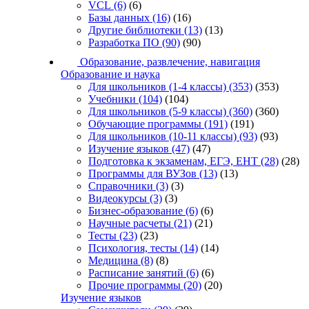
VCL
(6)
(6)
Базы данных
(16)
(16)
Другие библиотеки
(13)
(13)
Разработка ПО
(90)
(90)
Образование, развлечение, навигация
Образование и наука
Для школьников (1-4 классы)
(353)
(353)
Учебники
(104)
(104)
Для школьников (5-9 классы)
(360)
(360)
Обучающие программы
(191)
(191)
Для школьников (10-11 классы)
(93)
(93)
Изучение языков
(47)
(47)
Подготовка к экзаменам, ЕГЭ, ЕНТ
(28)
(28)
Программы для ВУЗов
(13)
(13)
Справочники
(3)
(3)
Видеокурсы
(3)
(3)
Бизнес-образование
(6)
(6)
Научные расчеты
(21)
(21)
Тесты
(23)
(23)
Психология, тесты
(14)
(14)
Медицина
(8)
(8)
Расписание занятий
(6)
(6)
Прочие программы
(20)
(20)
Изучение языков