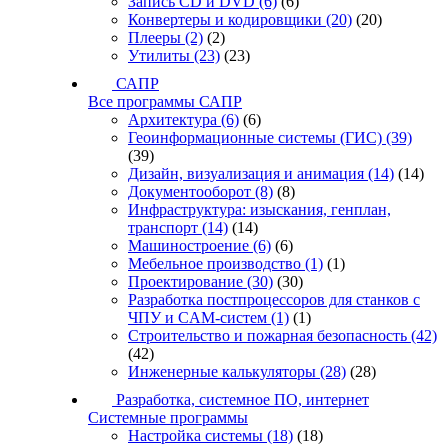
Запись CD и DVD
(6)
(6)
Конвертеры и кодировщики
(20)
(20)
Плееры
(2)
(2)
Утилиты
(23)
(23)
САПР
Все программы САПР
Архитектура
(6)
(6)
Геоинформационные системы (ГИС)
(39)
(39)
Дизайн, визуализация и анимация
(14)
(14)
Документооборот
(8)
(8)
Инфраструктура: изыскания, генплан,
транспорт
(14)
(14)
Машиностроение
(6)
(6)
Мебельное производство
(1)
(1)
Проектирование
(30)
(30)
Разработка постпроцессоров для станков с
ЧПУ и CAM-систем
(1)
(1)
Строительство и пожарная безопасность
(42)
(42)
Инженерные калькуляторы
(28)
(28)
Разработка, системное ПО, интернет
Системные программы
Настройка системы
(18)
(18)