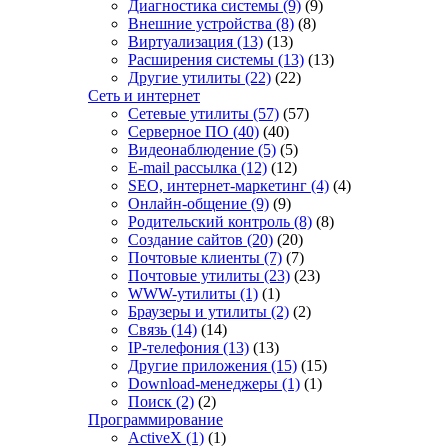
Диагностика системы
(9)
(9)
Внешние устройства
(8)
(8)
Виртуализация
(13)
(13)
Расширения системы
(13)
(13)
Другие утилиты
(22)
(22)
Сеть и интернет
Сетевые утилиты
(57)
(57)
Серверное ПО
(40)
(40)
Видеонаблюдение
(5)
(5)
E-mail рассылка
(12)
(12)
SEO, интернет-маркетинг
(4)
(4)
Онлайн-общение
(9)
(9)
Родительский контроль
(8)
(8)
Создание сайтов
(20)
(20)
Почтовые клиенты
(7)
(7)
Почтовые утилиты
(23)
(23)
WWW-утилиты
(1)
(1)
Браузеры и утилиты
(2)
(2)
Связь
(14)
(14)
IP-телефония
(13)
(13)
Другие приложения
(15)
(15)
Download-менеджеры
(1)
(1)
Поиск
(2)
(2)
Программирование
ActiveX
(1)
(1)