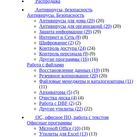
Распродажа
Антивирусы, безопасность
Антивирусы. Безопасность
Антивирусы для дома
(20)
(20)
Антивирусы для организаций
(20)
(20)
Защита информации
(29)
(29)
Интернет и Сеть
(8)
(8)
Шифрование
(2)
(2)
Контроль доступа
(24)
(24)
Контроль персонала
(9)
(9)
Другие программы
(16)
(16)
Работа с файлами
Восстановление данных
(19)
(19)
Резервное копирование
(20)
(20)
Файловые менеджеры и каталогизаторы
(11)
(11)
Архиваторы
(5)
(5)
Очистка диска
(4)
(4)
Работа с DBF
(2)
(2)
Другие утилиты
(22)
(22)
ОС, офисное ПО, работа с текстом
Офисные программы
Microsoft Office
(10)
(10)
Утилиты для Excel
(13)
(13)