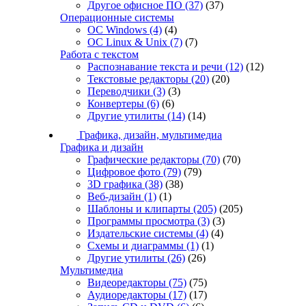
Другое офисное ПО
(37)
(37)
Операционные системы
ОС Windows
(4)
(4)
ОС Linux & Unix
(7)
(7)
Работа с текстом
Распознавание текста и речи
(12)
(12)
Текстовые редакторы
(20)
(20)
Переводчики
(3)
(3)
Конвертеры
(6)
(6)
Другие утилиты
(14)
(14)
Графика, дизайн, мультимедиа
Графика и дизайн
Графические редакторы
(70)
(70)
Цифровое фото
(79)
(79)
3D графика
(38)
(38)
Веб-дизайн
(1)
(1)
Шаблоны и клипарты
(205)
(205)
Программы просмотра
(3)
(3)
Издательские системы
(4)
(4)
Схемы и диаграммы
(1)
(1)
Другие утилиты
(26)
(26)
Мультимедиа
Видеоредакторы
(75)
(75)
Аудиоредакторы
(17)
(17)