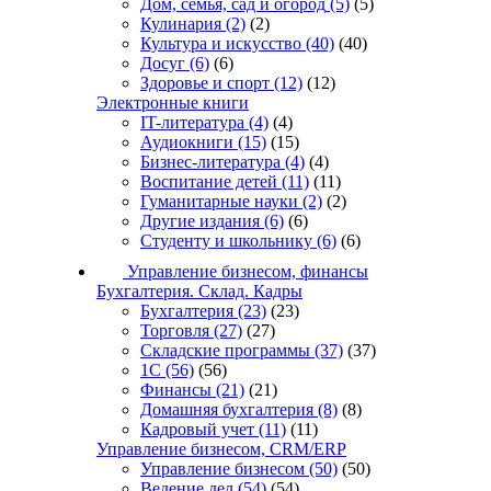
Дом, семья, сад и огород
(5)
(5)
Кулинария
(2)
(2)
Культура и искусство
(40)
(40)
Досуг
(6)
(6)
Здоровье и спорт
(12)
(12)
Электронные книги
IT-литература
(4)
(4)
Аудиокниги
(15)
(15)
Бизнес-литература
(4)
(4)
Воспитание детей
(11)
(11)
Гуманитарные науки
(2)
(2)
Другие издания
(6)
(6)
Студенту и школьнику
(6)
(6)
Управление бизнесом, финансы
Бухгалтерия. Склад. Кадры
Бухгалтерия
(23)
(23)
Торговля
(27)
(27)
Складские программы
(37)
(37)
1С
(56)
(56)
Финансы
(21)
(21)
Домашняя бухгалтерия
(8)
(8)
Кадровый учет
(11)
(11)
Управление бизнесом, CRM/ERP
Управление бизнесом
(50)
(50)
Ведение дел
(54)
(54)