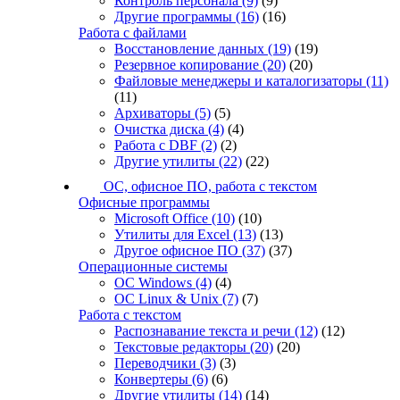
Контроль персонала
(9)
(9)
Другие программы
(16)
(16)
Работа с файлами
Восстановление данных
(19)
(19)
Резервное копирование
(20)
(20)
Файловые менеджеры и каталогизаторы
(11)
(11)
Архиваторы
(5)
(5)
Очистка диска
(4)
(4)
Работа с DBF
(2)
(2)
Другие утилиты
(22)
(22)
ОС, офисное ПО, работа с текстом
Офисные программы
Microsoft Office
(10)
(10)
Утилиты для Excel
(13)
(13)
Другое офисное ПО
(37)
(37)
Операционные системы
ОС Windows
(4)
(4)
ОС Linux & Unix
(7)
(7)
Работа с текстом
Распознавание текста и речи
(12)
(12)
Текстовые редакторы
(20)
(20)
Переводчики
(3)
(3)
Конвертеры
(6)
(6)
Другие утилиты
(14)
(14)