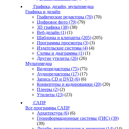
Графика, дизайн, мультимедиа
Графика и дизайн
Графические редакторы
(70)
(70)
Цифровое фото
(79)
(79)
3D графика
(38)
(38)
Веб-дизайн
(1)
(1)
Шаблоны и клипарты
(205)
(205)
Программы просмотра
(3)
(3)
Издательские системы
(4)
(4)
Схемы и диаграммы
(1)
(1)
Другие утилиты
(26)
(26)
Мультимедиа
Видеоредакторы
(75)
(75)
Аудиоредакторы
(17)
(17)
Запись CD и DVD
(6)
(6)
Конвертеры и кодировщики
(20)
(20)
Плееры
(2)
(2)
Утилиты
(23)
(23)
САПР
Все программы САПР
Архитектура
(6)
(6)
Геоинформационные системы (ГИС)
(39)
(39)
Дизайн, визуализация и анимация
(14)
(14)