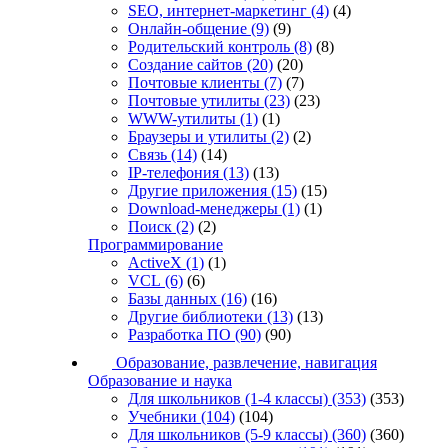
SEO, интернет-маркетинг
(4)
(4)
Онлайн-общение
(9)
(9)
Родительский контроль
(8)
(8)
Создание сайтов
(20)
(20)
Почтовые клиенты
(7)
(7)
Почтовые утилиты
(23)
(23)
WWW-утилиты
(1)
(1)
Браузеры и утилиты
(2)
(2)
Связь
(14)
(14)
IP-телефония
(13)
(13)
Другие приложения
(15)
(15)
Download-менеджеры
(1)
(1)
Поиск
(2)
(2)
Программирование
ActiveX
(1)
(1)
VCL
(6)
(6)
Базы данных
(16)
(16)
Другие библиотеки
(13)
(13)
Разработка ПО
(90)
(90)
Образование, развлечение, навигация
Образование и наука
Для школьников (1-4 классы)
(353)
(353)
Учебники
(104)
(104)
Для школьников (5-9 классы)
(360)
(360)