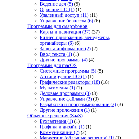
Ведение дел
(5)
(5)
Офисное ПО
(1)
(1)
Удаленный доступ
(11)
(11)
Управление бизнесом
(6)
(6)
Программы для смартфонов
Карты и навигация
(37)
(37)
Бизнес-приложения, менеджеры,
органайзеры
(6)
(6)
Защита информации
(2)
(2)
Ввод текста
(1)
(1)
Другие программы
(4)
(4)
Программы для macOS
Системные программы
(5)
(5)
Антивирусное ПО
(1)
(1)
Графические редакторы
(18)
(18)
Мультимедиа
(1)
(1)
Деловые программы
(3)
(3)
Управление файлами
(3)
(3)
Разработка и программирование
(3)
(3)
Другие приложения
(1)
(1)
Облачные решения (SaaS)
Бухгалтерия
(1)
(1)
Графика и дизайн
(1)
(1)
Коммуникации
(2)
(2)
Маркетинг (облачные решения)
(1)
(1)