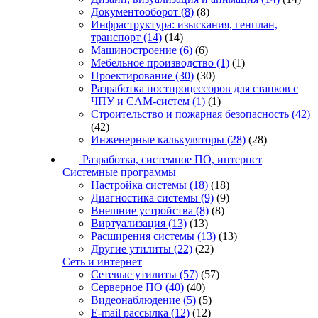
Документооборот
(8)
(8)
Инфраструктура: изыскания, генплан,
транспорт
(14)
(14)
Машиностроение
(6)
(6)
Мебельное производство
(1)
(1)
Проектирование
(30)
(30)
Разработка постпроцессоров для станков с
ЧПУ и CAM-систем
(1)
(1)
Строительство и пожарная безопасность
(42)
(42)
Инженерные калькуляторы
(28)
(28)
Разработка, системное ПО, интернет
Системные программы
Настройка системы
(18)
(18)
Диагностика системы
(9)
(9)
Внешние устройства
(8)
(8)
Виртуализация
(13)
(13)
Расширения системы
(13)
(13)
Другие утилиты
(22)
(22)
Сеть и интернет
Сетевые утилиты
(57)
(57)
Серверное ПО
(40)
(40)
Видеонаблюдение
(5)
(5)
E-mail рассылка
(12)
(12)