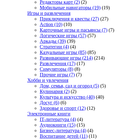
Редакторы карт
(2)
(2)
Мобильные навигаторы
(19)
(19)
Игры и развлечения
Приключения и квесты
(27)
(27)
Action
(10)
(10)
Карточные игры и пасьянсы
(7)
(7)
Логические игры
(57)
(57)
Аркады
(39)
(39)
Стратегии
(4)
(4)
Казуальные игры
(85)
(85)
Развивающие игры
(214)
(214)
Развлечения
(17)
(17)
Симуляторы
(8)
(8)
Прочие игры
(7)
(7)
Хобби и увлечения
Дом, семья, сад и огород
(5)
(5)
Кулинария
(2)
(2)
Культура и искусство
(40)
(40)
Досуг
(6)
(6)
Здоровье и спорт
(12)
(12)
Электронные книги
IT-литература
(4)
(4)
Аудиокниги
(15)
(15)
Бизнес-литература
(4)
(4)
Воспитание детей
(11)
(11)