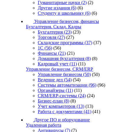
Гуманитарные науки
(2)
(2)
Другие издания
(6)
(6)
Студенту и школьнику
(6)
(6)
Управление бизнесом, финансы
Бухгалтерия. Склад. Кадры
Бухгалтерия
(23)
(23)
Торговля
(27)
(27)
Складские программы
(37)
(37)
1С
(56)
(56)
Финансы
(21)
(21)
Домашняя бухгалтерия
(8)
(8)
Кадровый учет
(11)
(11)
Управление бизнесом, CRM/ERP
Управление бизнесом
(50)
(50)
Ведение дел
(54)
(54)
Системы автоматизации
(96)
(96)
Органайзеры
(11)
(11)
CRM/ERP-системы
(24)
(24)
Бизнес-план
(8)
(8)
Учет компьютеров
(13)
(13)
Работа с документами
(41)
(41)
Другое ПО и оборудование
Удаленная работа
Антивирусы
(7)
(7)