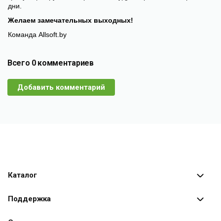
дни.
Желаем замечательных выходных!
Команда Allsoft.by
Всего 0 комментариев
Добавить комментарий
Каталог
Каталог программ
Поддержка
Разработчики
Оплата заказов