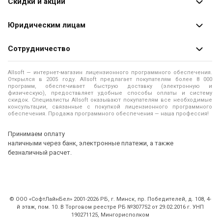
Скидки и акции
Оформление заказа
Специальные
предложения
Юридическим лицам
Доставка заказа
Распродажа
Продажа программ юридическим лицам
Сотрудничество
Помощь
О лицензировании программного обеспечения
Уведомление о конфиденциальности
О магазине
Allsoft — интернет-магазин лицензионного программного обеспечения.
Программы для компьютера
Открылся в 2005 году. Allsoft предлагает покупателям более 8 000
Правила продажи
Адреса и телефоны
программ, обеспечивает быструю доставку (электронную и
физическую), предоставляет удобные способы оплаты и систему
Контакты
Политика использования файлов Cookie
скидок. Специалисты Allsoft оказывают покупателям все необходимые
Новости
консультации, связанные с покупкой лицензионного программного
обеспечения. Продажа программного обеспечения — наша профессия!
Отзывы о нас
Принимаем оплату
наличными через банк, электронные платежи, а также
безналичный расчет.
© ООО «СофтЛайнБел» 2001-2026 РБ, г. Минск, пр. Победителей, д. 108, 4-
й этаж, пом. 10. В Торговом реестре РБ №307752 от 29.02.2016 г. УНП
190271125, Мингорисполком