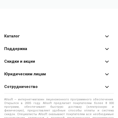
Каталог
Каталог программ
Поддержка
Разработчики
Оплата заказов
Скидки и акции
Оформление заказа
Специальные
предложения
Юридическим лицам
Доставка заказа
Распродажа
Продажа программ юридическим лицам
Сотрудничество
Помощь
О лицензировании программного обеспечения
Уведомление о конфиденциальности
О магазине
Allsoft — интернет-магазин лицензионного программного обеспечения.
Программы для компьютера
Открылся в 2005 году. Allsoft предлагает покупателям более 8 000
Правила продажи
Адреса и телефоны
программ, обеспечивает быструю доставку (электронную и
физическую), предоставляет удобные способы оплаты и систему
Контакты
Политика использования файлов Cookie
скидок. Специалисты Allsoft оказывают покупателям все необходимые
Новости
консультации, связанные с покупкой лицензионного программного