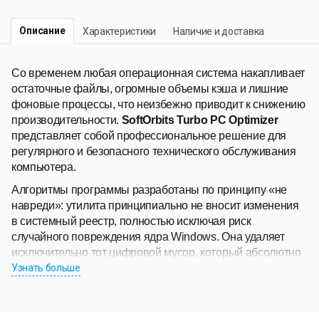
Описание
Характеристики
Наличие и доставка
Со временем любая операционная система накапливает
остаточные файлы, огромные объемы кэша и лишние
фоновые процессы, что неизбежно приводит к снижению
производительности.
SoftOrbits Turbo PC Optimizer
представляет собой профессиональное решение для
регулярного и безопасного технического обслуживания
компьютера.
Алгоритмы программы разработаны по принципу «не
навреди»: утилита принципиально не вносит изменения
в системный реестр, полностью исключая риск
случайного повреждения ядра Windows. Она удаляет
исключительно тот цифровой мусор, который абсолютно
не требуется для работы ОС. Интуитивно понятный
Узнать больше
интерфейс позволяет провести полную очистку дисков и
оптимизацию загрузки всего в несколько кликов.