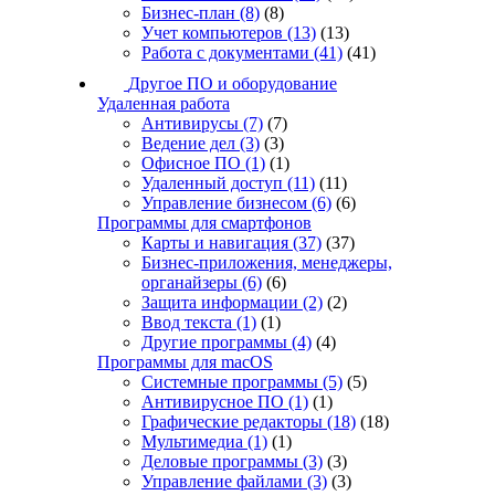
Бизнес-план
(8)
(8)
Учет компьютеров
(13)
(13)
Работа с документами
(41)
(41)
Другое ПО и оборудование
Удаленная работа
Антивирусы
(7)
(7)
Ведение дел
(3)
(3)
Офисное ПО
(1)
(1)
Удаленный доступ
(11)
(11)
Управление бизнесом
(6)
(6)
Программы для смартфонов
Карты и навигация
(37)
(37)
Бизнес-приложения, менеджеры,
органайзеры
(6)
(6)
Защита информации
(2)
(2)
Ввод текста
(1)
(1)
Другие программы
(4)
(4)
Программы для macOS
Системные программы
(5)
(5)
Антивирусное ПО
(1)
(1)
Графические редакторы
(18)
(18)
Мультимедиа
(1)
(1)
Деловые программы
(3)
(3)
Управление файлами
(3)
(3)