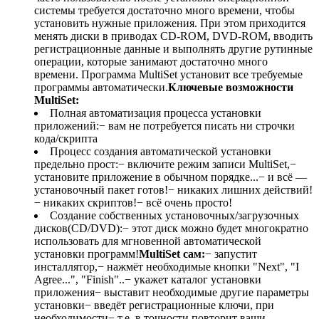
системы требуется достаточно много времени, чтобы
установить нужные приложения. При этом приходится
менять диски в приводах CD-ROM, DVD-ROM, вводить
регистрационные данные и выполнять другие рутинные
операции, которые занимают достаточно много
времени. Программа MultiSet установит все требуемые
программы автоматически.
Ключевые возможности
MultiSet:
Полная автоматизация процесса установки
приложений:− вам не потребуется писать ни строчки
кода/скрипта
Процесс создания автоматической установки
предельно прост:− включите режим записи MultiSet,−
установите приложение в обычном порядке...− и всё —
установочный пакет готов!− никаких лишних действий!
− никаких скриптов!− всё очень просто!
Создание собственных установочных/загрузочных
дисков(CD/DVD):− этот диск можно будет многократно
использовать для мгновенной автоматической
установки программ!
MultiSet сам:
− запустит
инсталлятор,− нажмёт необходимые кнопки "Next", "I
Agree...", "Finish"..− укажет каталог установки
приложения− выставит необходимые другие параметры
установки− введёт регистрационные ключи, при
необходимости− т.е. в точности повторит ваши