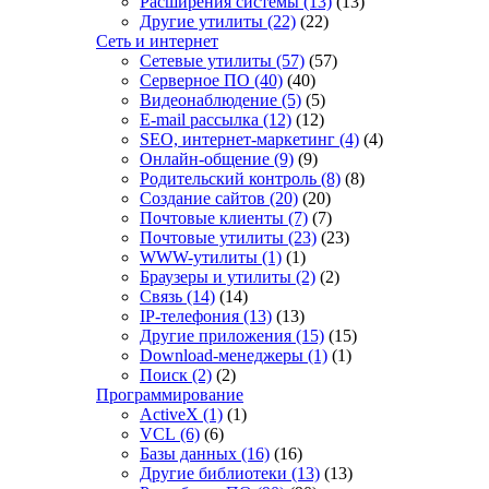
Расширения системы
(13)
(13)
Другие утилиты
(22)
(22)
Сеть и интернет
Сетевые утилиты
(57)
(57)
Серверное ПО
(40)
(40)
Видеонаблюдение
(5)
(5)
E-mail рассылка
(12)
(12)
SEO, интернет-маркетинг
(4)
(4)
Онлайн-общение
(9)
(9)
Родительский контроль
(8)
(8)
Создание сайтов
(20)
(20)
Почтовые клиенты
(7)
(7)
Почтовые утилиты
(23)
(23)
WWW-утилиты
(1)
(1)
Браузеры и утилиты
(2)
(2)
Связь
(14)
(14)
IP-телефония
(13)
(13)
Другие приложения
(15)
(15)
Download-менеджеры
(1)
(1)
Поиск
(2)
(2)
Программирование
ActiveX
(1)
(1)
VCL
(6)
(6)
Базы данных
(16)
(16)
Другие библиотеки
(13)
(13)