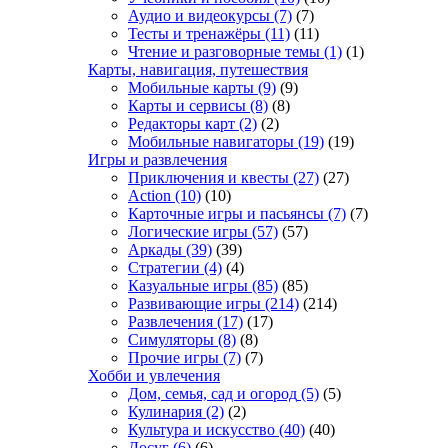
Аудио и видеокурсы
(7)
(7)
Тесты и тренажёры
(11)
(11)
Чтение и разговорные темы
(1)
(1)
Карты, навигация, путешествия
Мобильные карты
(9)
(9)
Карты и сервисы
(8)
(8)
Редакторы карт
(2)
(2)
Мобильные навигаторы
(19)
(19)
Игры и развлечения
Приключения и квесты
(27)
(27)
Action
(10)
(10)
Карточные игры и пасьянсы
(7)
(7)
Логические игры
(57)
(57)
Аркады
(39)
(39)
Стратегии
(4)
(4)
Казуальные игры
(85)
(85)
Развивающие игры
(214)
(214)
Развлечения
(17)
(17)
Симуляторы
(8)
(8)
Прочие игры
(7)
(7)
Хобби и увлечения
Дом, семья, сад и огород
(5)
(5)
Кулинария
(2)
(2)
Культура и искусство
(40)
(40)
Досуг
(6)
(6)