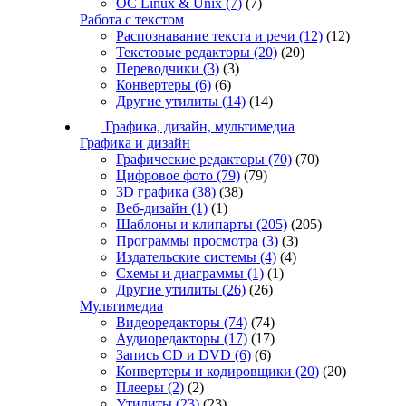
ОС Linux & Unix
(7)
(7)
Работа с текстом
Распознавание текста и речи
(12)
(12)
Текстовые редакторы
(20)
(20)
Переводчики
(3)
(3)
Конвертеры
(6)
(6)
Другие утилиты
(14)
(14)
Графика, дизайн, мультимедиа
Графика и дизайн
Графические редакторы
(70)
(70)
Цифровое фото
(79)
(79)
3D графика
(38)
(38)
Веб-дизайн
(1)
(1)
Шаблоны и клипарты
(205)
(205)
Программы просмотра
(3)
(3)
Издательские системы
(4)
(4)
Схемы и диаграммы
(1)
(1)
Другие утилиты
(26)
(26)
Мультимедиа
Видеоредакторы
(74)
(74)
Аудиоредакторы
(17)
(17)
Запись CD и DVD
(6)
(6)
Конвертеры и кодировщики
(20)
(20)
Плееры
(2)
(2)
Утилиты
(23)
(23)