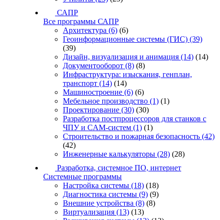
САПР
Все программы САПР
Архитектура
(6)
(6)
Геоинформационные системы (ГИС)
(39)
(39)
Дизайн, визуализация и анимация
(14)
(14)
Документооборот
(8)
(8)
Инфраструктура: изыскания, генплан,
транспорт
(14)
(14)
Машиностроение
(6)
(6)
Мебельное производство
(1)
(1)
Проектирование
(30)
(30)
Разработка постпроцессоров для станков с
ЧПУ и CAM-систем
(1)
(1)
Строительство и пожарная безопасность
(42)
(42)
Инженерные калькуляторы
(28)
(28)
Разработка, системное ПО, интернет
Системные программы
Настройка системы
(18)
(18)
Диагностика системы
(9)
(9)
Внешние устройства
(8)
(8)
Виртуализация
(13)
(13)